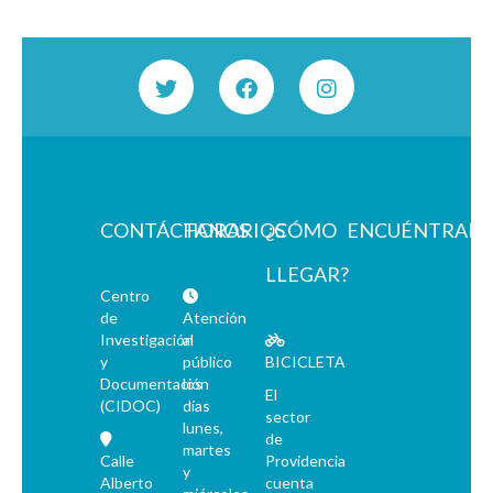
CONTÁCTANOS
HORARIOS
¿CÓMO
ENCUÉNTRAN
LLEGAR?
Centro
de
Atención
Investigación
al
y
público
BICICLETA
Documentación
los
El
(CIDOC)
días
sector
lunes,
de
martes
Calle
Providencia
y
Alberto
cuenta