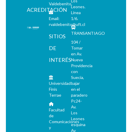
Los
Valdebenito.
Leones.
ACREDITACIÓN
Línea
Email:
1/6.
rvaldebenito@uft.cl
TRANSANTIAGO
SITIOS
104 /
DE
Tomar
en Av.
INTERÉS
Nueva
Providencia
con
Suecia,
Universidad
bajar
Finis
en el
Terrae
paradero
Pc24-
Av.
Facultad
Los
de
Leones
Comunicaciones
esquina
y
Av