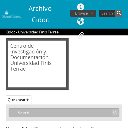
Archivo
Browse
Cidoc
Cidoc - Universidad Finis Terrae
Centro de
Investigación y
Documentación,
Universidad Finis
Terrae
02 - Archivos personales
JAR - Jorge Alessandri Rodríguez
FBS - Francisco Bulnes Sanfuentes
Quick search
SCS - Sergio Covarrubias Sanhueza
01 - Colección documental
1 - Calendario de escritorio 1975 perteneciente a Sergio Covarrubias Sanhueza
2 - Informe sobre Poder Institucional de la Nación