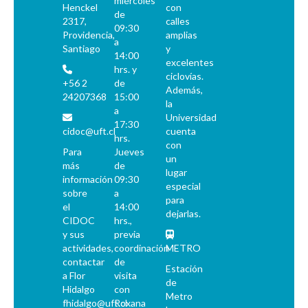
miércoles
Henckel
con
de
2317,
calles
09:30
Providencia,
amplias
a
Santiago
y
14:00
excelentes
hrs. y
ciclovías.
+56 2
de
Además,
24207368
15:00
la
a
Universidad
17:30
cidoc@uft.cl
cuenta
hrs.
con
Para
Jueves
un
más
de
lugar
información
09:30
especial
sobre
a
para
el
14:00
dejarlas.
CIDOC
hrs.,
y sus
previa
actividades,
coordinación
METRO
contactar
de
Estación
a Flor
visita
de
Hidalgo
con
Metro
fhidalgo@uft.cl
Roxana