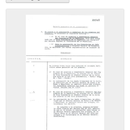
21 - Discurso del secretario Henry Kissinger ante la Organización de las Naciones Unidas
22 - Entrevista de [Henry] Kissinger a U.S News & World Report.
23 - Comunicado de prensa de la Embajada de EE.UU en Chile sobre el planteamiento de [Henry] Kissinger para el desarrollo de la política exterior de EE.UU
24 - "Consenso mundial y desarrollo económico" Discurso pronunciado por el Secretario de Estado de los Estados Unidos Henry Kissinger, ante la séptima sesión especial de la Asamblea General de las Naciones Unidas.
25 - Discurso del Secretario de Estado de los Estados Unidos, Henry Kissinger, ante el Consejo de Asuntos Mundiales de Dallas y la Universidad Metodista del Sur
26 - Extractos de entrevista por televisión realizada por el periodista Bill Moyers al Secretario de Estado de los Estados Unidos, Henry Kissinger
27 - Texto "Las américas en un mundo cambiante" Declaraciones sobre la América Latina hechas por el secretario de estado Henry kissinger
28 - Texto "Una nueva estructura internacional en formación" Declaración del secretario de estado Henry Kissinger ante el comité de relaciones exteriores del senado de los Estados Unidos.
29 - Informe biográfico del Secretario de Estado de los EE.UU Henry Kissinger
30 - Informe sobre William D. Rogers
31 - Informe sobre Nancy Kissinger
32 - Informe sobre William S. Mailliard
33 - Declaración de Leonard Garment, representante de los Estados Unidos ante la Comisión de los Derechos Humanos de las Naciones Unidas.
34 - Opinión de Kissinger sobre importantes temas internacionales
35 - Declaración de Leonard Garment, representante de los Estados Unidos ante la Comisión de Derechos Humanos de las Naciones Unidas
36 - Estados Unidos y la América Latina: La Nueva Oportunidad por Henry Kissinger
37 - Libreta de anotaciones perteneciente a Sergio Covarrubias Sanhueza
38 - Libreta de apuntes perteneciente a Sergio Covarrubias Sanhueza
39 - Libreta de apuntes con fechas perteneciente a Sergio Covarrubias Sanhueza y transcripción de conversación del Gral. Court con el Sr. Cardenal