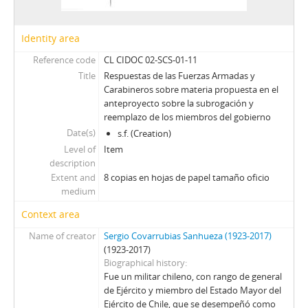
40 - Libreta de apuntes perteneciente a Sergio Covarrubias Sanhueza
41 - Calendario de apuntes pertenecientes a Sergio Covarrubias Sanhueza
Identity area
42 - Libreta de anotaciones perteneciente a Sergio Covarrubias Sanhueza
43 - Calendario de apuntes perteneciente a Sergio Covarrubias Sanhueza
Reference code
CL CIDOC 02-SCS-01-11
JFFL - Juan Francisco Fresno Larraín
Title
Respuestas de las Fuerzas Armadas y
GIF - Gonzalo Izquierdo Fernández
Carabineros sobre materia propuesta en el
anteproyecto sobre la subrogación y
SOJR - Sergio Onofre Jarpa Reyes
reemplazo de los miembros del gobierno
RKV - Roberto Tomás Kelly Vásquez
Date(s)
s.f. (Creation)
RVA - Rafael Valdivieso Ariztía
Level of
Item
AMP - Alfonso Marquéz de la Plata Yrarrázaval
description
FMA - Fernando Matthei Aubel
Extent and
8 copias en hojas de papel tamaño oficio
medium
Context area
Name of creator
Sergio Covarrubias Sanhueza (1923-2017)
(1923-2017)
Biographical history
Fue un militar chileno, con rango de general
de Ejército y miembro del Estado Mayor del
Ejército de Chile, que se desempeñó como