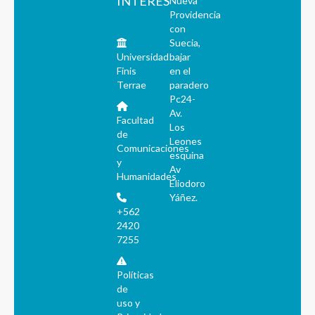
INTERÉS
Nueva
Providencia
con
Suecia,
Universidad
bajar
Finis
en el
Terrae
paradero
Pc24-
Av.
Facultad
Los
de
Leones
Comunicaciones
esquina
y
Av
Humanidades
Eliodoro
Yáñez.
+562
2420
7255
Políticas
de
uso y