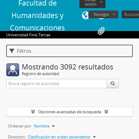
Facultad de
sesión
Humanidades y
Navegar
Comunicaciones
Universidad Finis Terrae
Filtros
Mostrando 3092 resultados
Registro de autoridad
Opciones avanzadas de búsqueda
Ordenar por:
Nombre
Direction:
Clasificación en orden ascendente