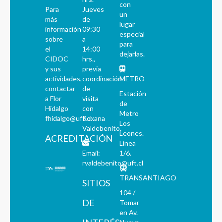
con
Para
Jueves
un
más
de
lugar
información
09:30
especial
sobre
a
para
el
14:00
dejarlas.
CIDOC
hrs.,
y sus
previa
actividades,
coordinación
METRO
contactar
de
Estación
a Flor
visita
de
Hidalgo
con
Metro
fhidalgo@uft.cl
Roxana
Los
Valdebenito.
Leones.
ACREDITACIÓN
Línea
Email:
1/6.
rvaldebenito@uft.cl
TRANSANTIAGO
SITIOS
104 /
DE
Tomar
en Av.