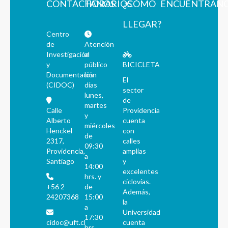
CONTÁCTANOS
HORARIOS
¿CÓMO
ENCUÉNTRAN
LLEGAR?
Centro
de
Atención
Investigación
al
y
público
BICICLETA
Documentación
los
El
(CIDOC)
días
sector
lunes,
de
martes
Calle
Providencia
y
Alberto
cuenta
miércoles
Henckel
con
de
2317,
calles
09:30
Providencia,
amplias
a
Santiago
y
14:00
excelentes
hrs. y
ciclovías.
+56 2
de
Además,
24207368
15:00
la
a
Universidad
17:30
cidoc@uft.cl
cuenta
hrs.