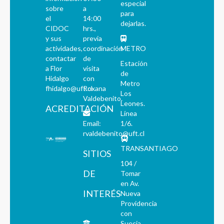
especial
sobre
a
para
el
14:00
dejarlas.
CIDOC
hrs.,
y sus
previa
actividades,
coordinación
METRO
contactar
de
Estación
a Flor
visita
de
Hidalgo
con
Metro
fhidalgo@uft.cl
Roxana
Los
Valdebenito.
Leones.
ACREDITACIÓN
Línea
Email:
1/6.
rvaldebenito@uft.cl
TRANSANTIAGO
SITIOS
104 /
DE
Tomar
en Av.
INTERÉS
Nueva
Providencia
con
Suecia,