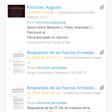
Pinochet, Augusto
CL CIDOC 01-VT-66
Unidad documental simple
1999-05-10/11
Parte de
Archivo audiovisual
Sesión entre: Baraona U., Pablo; Arancibia C.,
Patricia et al.
Tema abordado no descrito.
Universidad Finis Terrae (Chile)
Respuestas de las Fuerzas Armadas en materia del anteproyecto sobre el ejercicio y reemplazo del cargo de Presidente de la República
CL CIDOC 02-SCS-01-12
Unidad documental simple
s.f.
Parte de
Archivos personales
Sergio Covarrubias Sanhueza (1923-2017)
Respuestas de las Fuerzas Armadas y Carabineros sobre materia propuesta en el anteproyecto que plantea la separación del ejército de los poderes del Estado
CL CIDOC 02-SCS-01-10
Unidad documental simple
s.f.
Parte de
Archivos personales
Respuestas de las FF. AA. en materias de la