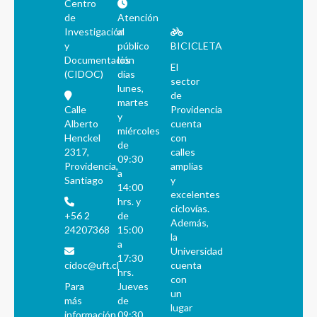
Centro
de
Atención
Investigación
al
y
público
BICICLETA
Documentación
los
El
(CIDOC)
días
sector
lunes,
de
martes
Calle
Providencia
y
Alberto
cuenta
miércoles
Henckel
con
de
2317,
calles
09:30
Providencia,
amplias
a
Santiago
y
14:00
excelentes
hrs. y
ciclovías.
+56 2
de
Además,
24207368
15:00
la
a
Universidad
17:30
cidoc@uft.cl
cuenta
hrs.
con
Para
Jueves
un
más
de
lugar
información
09:30