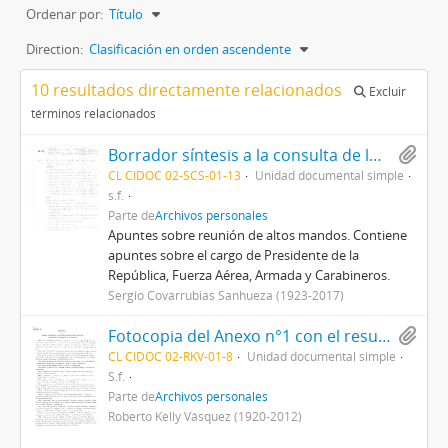
Ordenar por:
Título
Direction:
Clasificación en orden ascendente
10 resultados directamente relacionados
Excluir
términos relacionados
Borrador síntesis a la consulta de los altos mandos por el Decreto de Ley 527
CL CIDOC 02-SCS-01-13
Unidad documental simple
s.f.
Parte de
Archivos personales
Apuntes sobre reunión de altos mandos. Contiene
apuntes sobre el cargo de Presidente de la
República, Fuerza Aérea, Armada y Carabineros.
Sergio Covarrubias Sanhueza (1923-2017)
Fotocopia del Anexo n°1 con el resumen cronológico de los principales hechos acaecidos en Santiago y Valparaíso el 11.09.1973
CL CIDOC 02-RKV-01-8
Unidad documental simple
S.f.
Parte de
Archivos personales
Roberto Kelly Vásquez (1920-2012)