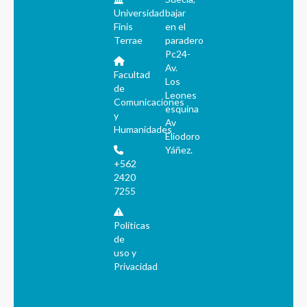
Universidad
bajar
Finis
en el
Terrae
paradero
Pc24-
Av.
Facultad
Los
de
Leones
Comunicaciones
esquina
y
Av
Humanidades
Eliodoro
Yáñez.
+562
2420
7255
Políticas
de
uso y
Privacidad