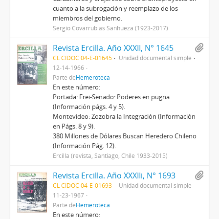
cuanto a la subrogación y reemplazo de los
miembros del gobierno.
Sergio Covarrubias Sanhueza (1923-2017)
Revista Ercilla. Año XXXII, N° 1645
CL CIDOC 04-E-01645
Unidad documental simple
12-14-1966
Parte de
Hemeroteca
En este número:
Portada: Frei-Senado: Poderes en pugna
(Información págs. 4 y 5).
Montevideo: Zozobra la Integración (Información
en Págs. 8 y 9).
380 Millones de Dólares Buscan Heredero Chileno
(Información Pág. 12).
Ercilla (revista, Santiago, Chile 1933-2015)
Revista Ercilla. Año XXXIIi, N° 1693
CL CIDOC 04-E-01693
Unidad documental simple
11-23-1967
Parte de
Hemeroteca
En este número: