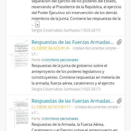
separación del Ejército de los poderes del Estado,
reservando al Presidente de la República, el ejercicio
del Poder Ejecutivo sin intervención de los demás
miembros de la Junta. Contiene las respuestas de la
...
»
Sergio Covarrubias Sanhueza (1923-2017)
Respuestas de las Fuerzas Armadas y Carabineros sobre materia propuesta en el anteproyecto sobre el poder legislativo y constituyente
CL CIDOC 02-SCS-01-9
Unidad documental simple
s.f
Parte de
Archivos personales
Respuestas de la junta de gobierno sobre el
anteproyecto de los poderes legislativos y
constituyentes. Contiene respuestas en metería de
la armada, fuerza aérea, carabineros y el ejercito
Sergio Covarrubias Sanhueza (1923-2017)
Respuestas de las Fuerzas Armadas y Carabineros sobre materia propuesta en el anteproyecto sobre la subrogación y reemplazo de los miembros del gobierno
CL CIDOC 02-SCS-01-11
Unidad documental simple
s.f.
Parte de
Archivos personales
Respuestas de la Armada, la Fuerza Aérea,
Carabineros y el Ejercito sobre el anteproyecto en