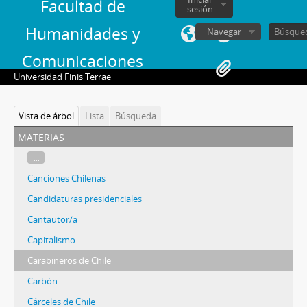
Facultad de
sesión
Humanidades y
Navegar
Comunicaciones
Universidad Finis Terrae
Vista de árbol
Lista
Búsqueda
materias
...
Canciones Chilenas
Candidaturas presidenciales
Cantautor/a
Capitalismo
Carabineros de Chile
Carbón
Cárceles de Chile