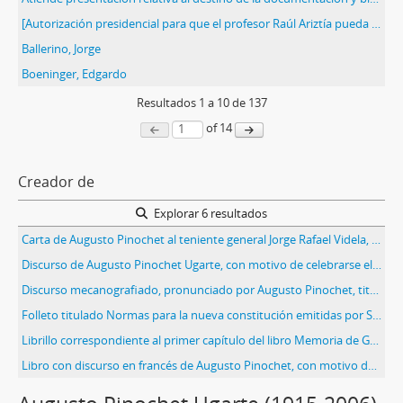
[Autorización presidencial para que el profesor Raúl Ariztía pueda obtener información sobre los debates efectuados dentro del Consejo de Estado]
Ballerino, Jorge
Boeninger, Edgardo
Resultados
1
a
10
de 137
of 14
Creador de
Explorar 6 resultados
Carta de Augusto Pinochet al teniente general Jorge Rafael Videla, presidente de facto de la República Argentina
Discurso de Augusto Pinochet Ugarte, con motivo de celebrarse el "Día nacional del trabajo".
Discurso mecanografiado, pronunciado por Augusto Pinochet, titulado El general Pinochet habla al país: 11 de septiembre de 1976
Folleto titulado Normas para la nueva constitución emitidas por S. E. El Presidente de la República
Librillo correspondiente al primer capítulo del libro Memoria de Gobierno 1973-1990, titulado El camino institucional, por Augusto Pinochet Ugarte
Libro con discurso en francés de Augusto Pinochet, con motivo de la conmemoración del tercer aniversario del Gobierno, titulado Discours de M. le Président de la République du Chilí, Général Augusto Pinochet Ugarte, à l'occasion du Troisième Anniversaire de son Gouvernement