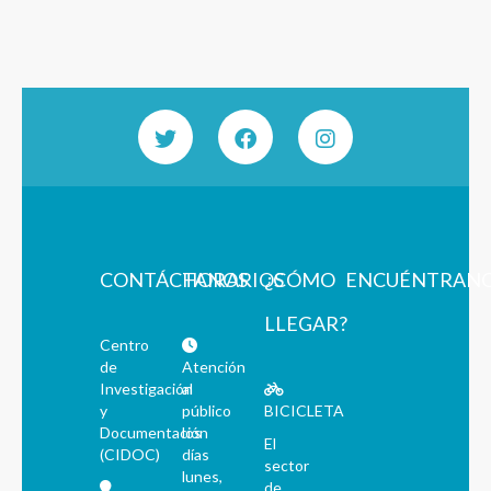
CONTÁCTANOS
HORARIOS
¿CÓMO
ENCUÉNTRAN
LLEGAR?
Centro
de
Atención
Investigación
al
y
público
BICICLETA
Documentación
los
El
(CIDOC)
días
sector
lunes,
de