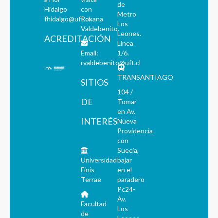
de
Hidalgo
con
Metro
fhidalgo@uft.cl
Roxana
Los
Valdebenito.
Leones.
ACREDITACIÓN
Línea
Email:
1/6.
rvaldebenito@uft.cl
TRANSANTIAGO
SITIOS
104 /
DE
Tomar
en Av.
INTERÉS
Nueva
Providencia
con
Suecia,
Universidad
bajar
Finis
en el
Terrae
paradero
Pc24-
Av.
Facultad
Los
de