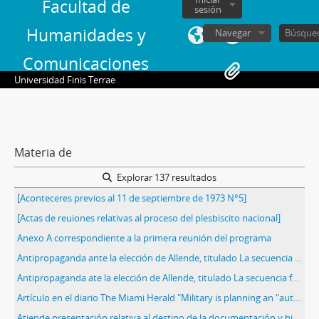
Facultad de
sesión
Humanidades y
Navegar
Comunicaciones
Universidad Finis Terrae
Materia de
Explorar 137 resultados
[Aconteceres previos al 11 de septiembre de 1973 N°5]
[Actas de reuiones relativas al proceso del plesbiscito nacional]
Anexo A correspondiente a la primera reunión del programa
Antipropaganda ante la elección de Allende, titulado La secuencia fatal de la postulación presidencial de Salvador Allende en el caso de su elección, por Unidad Patriótica
Antipropaganda ate la elección de Allende, titulado La secuencia fatal de la postulación presidencial de Salvador Allende en el caso de su elección, por Unidad Patriótica
Artículo en el diario The Miami Herald "Military is planning an "authoritarian" democracy for Chile"
Atiende presentación relativa al destino de la documentación y bienes muebles del Consejo de Estado