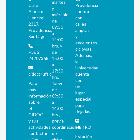
martes
Calle
Providencia
y
Alberto
cuenta
miércoles
Henckel
con
de
2317,
calles
09:30
Providencia,
amplias
a
Santiago
y
14:00
excelentes
hrs. y
ciclovías.
+56 2
de
Además,
24207368
15:00
la
a
Universidad
17:30
cidoc@uft.cl
cuenta
hrs.
con
Para
Jueves
un
más
de
lugar
información
09:30
especial
sobre
a
para
el
14:00
dejarlas.
CIDOC
hrs.,
y sus
previa
actividades,
coordinación
METRO
contactar
de
Estación
a Flor
visita