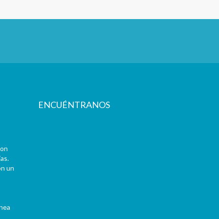
ENCUÉNTRANOS
con
as.
on un
ínea