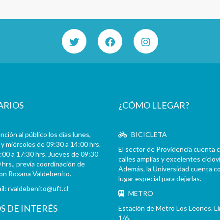
ARIOS
¿CÓMO LLEGAR?
ción al público los días lunes,
BICICLETA
y miércoles de 09:30 a 14:00 hrs.
El sector de Providencia cuenta 
:00 a 17:30 hrs. Jueves de 09:30
calles amplias y excelentes cicloví
 hrs., previa coordinación de
Además, la Universidad cuenta c
con Roxana Valdebenito.
lugar especial para dejarlas.
il:
rvaldebenito@uft.cl
METRO
OS DE INTERÉS
Estación de Metro Los Leones. L
1/6.