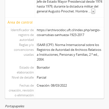
Jefe de Estado Mayor Presidencial desde 1974
hasta 1979, durante la dictadura militar del
general Augusto Pinochet. Hombre
...
»
Área de control
Identificador de
https://archivocidoc.uft.cl/index.php/sergio-
registro de
covarrubias-sanhueza-1923-2017
autoridad
Reglas y/o
ISAAR (CPF). Norma Internacional sobre los
convenciones
Registros de Autoridad de Archivos Relativos
usadas
a Instituciones, Personas y Familias, 2.ª ed.,
2004.
Estado de
Borrador
elaboración
Nivel de detalle
Parcial
Fechas de
Creación: 08/03/2022
creación, revisión
o eliminación
Portapapeles