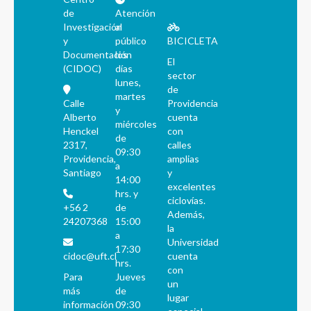
de
Atención
Investigación
al
y
público
BICICLETA
Documentación
los
El
(CIDOC)
días
sector
lunes,
de
martes
Calle
Providencia
y
Alberto
cuenta
miércoles
Henckel
con
de
2317,
calles
09:30
Providencia,
amplias
a
Santiago
y
14:00
excelentes
hrs. y
ciclovías.
+56 2
de
Además,
24207368
15:00
la
a
Universidad
17:30
cidoc@uft.cl
cuenta
hrs.
con
Para
Jueves
un
más
de
lugar
información
09:30