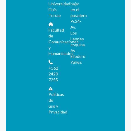
Universidad
bajar
Finis
en el
Terrae
paradero
Pc24-
Av.
Facultad
Los
de
Leones
Comunicaciones
esquina
y
Av
Humanidades
Eliodoro
Yáñez.
+562
2420
7255
Políticas
de
uso y
Privacidad