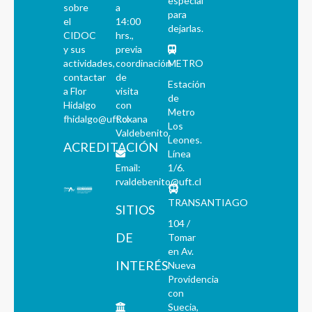
especial
sobre
a
para
el
14:00
dejarlas.
CIDOC
hrs.,
y sus
previa
actividades,
coordinación
METRO
contactar
de
Estación
a Flor
visita
de
Hidalgo
con
Metro
fhidalgo@uft.cl
Roxana
Los
Valdebenito.
Leones.
ACREDITACIÓN
Línea
Email:
1/6.
rvaldebenito@uft.cl
TRANSANTIAGO
SITIOS
104 /
DE
Tomar
en Av.
INTERÉS
Nueva
Providencia
con
Suecia,