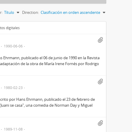
r:
Título
Direction:
Clasificación en orden ascendente
os digitales
1990-06-06
ns Ehrmann, publicado el 06 de junio de 1990 en la Revista
la adaptación de la obra de María Irene Fornés por Rodrigo
1980-02-23
escrito por Hans Ehrmann, publicado el 23 de febrero de
ña "Juani se casa", una comedia de Norman Day y Miguel
1989-11-08