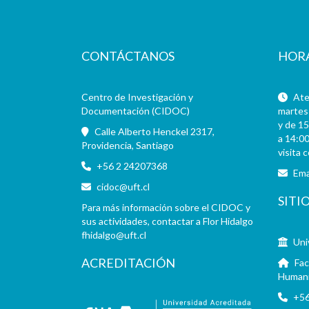
CONTÁCTANOS
HOR
Centro de Investigación y
Aten
Documentación (CIDOC)
martes 
y de 15
Calle Alberto Henckel 2317,
a 14:00
Providencia, Santiago
visita 
+56 2 24207368
Ema
cidoc@uft.cl
SITI
Para más información sobre el CIDOC y
sus actividades, contactar a Flor Hidalgo
fhidalgo@uft.cl
Uni
ACREDITACIÓN
Fac
Human
+56