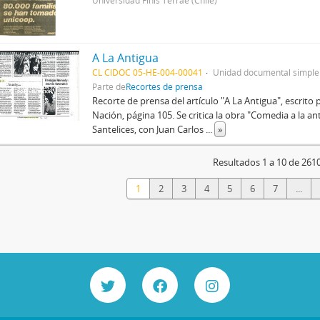
Universidad Finis Terrae (Chile)
A La Antigua
CL CIDOC 05-HE-004-00041
Unidad documental simple
Parte de
Recortes de prensa
Recorte de prensa del artículo "A La Antigua", escrito
Nación, página 105. Se critica la obra "Comedia a la ant
Santelices, con Juan Carlos
...
»
Resultados 1 a 10 de 261
1
2
3
4
5
6
7
...