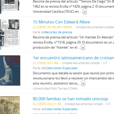
Recorte de prensa del artículo "“Versos De Ciego” En
1962 en la revista Ercilla n°1429, página 2. El documen
Universidad Católica (TEUC) en
...
»
15 Minutos Con Edward Albee
CL CIDOC 05-HE-001-00043
Unidad documental simple
Parte de
Recortes de prensa
Recorte de prensa del artículo "Un Hamlet En Alemán"
revista Ercilla, n°1518, página 29. El documento es un a
producción de "Hamlet" en el
...
»
CL CIDOC 03-1-89
Unidad documental simple
s.f.
Parte de
Colecciones Especiales
Documento que detalla la sesión que reunió por prim
revolucionario los llevó a resolver un intercambio de 
esta reunión, asistieron laicos,
...
»
Universidad Finis Terrae (Chile)
80.000 familias se han tomado unicoop.
CL CIDOC 03-2-1-50
Unidad documental simple
S.F
Parte de
Colecciones Especiales