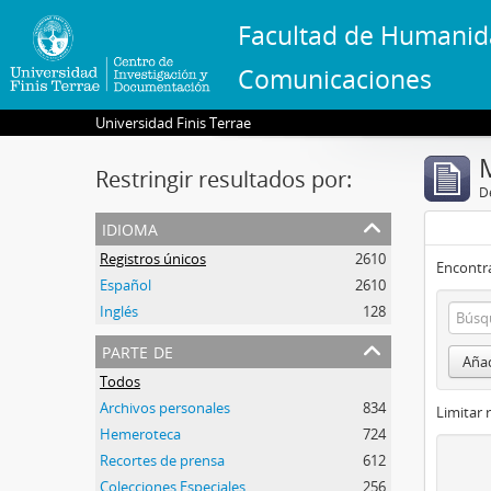
Facultad de Humanid
Comunicaciones
Universidad Finis Terrae
Restringir resultados por:
De
idioma
Registros únicos
2610
Encontra
Español
2610
Inglés
128
parte de
Añad
Todos
Archivos personales
834
Limitar 
Hemeroteca
724
Recortes de prensa
612
Colecciones Especiales
256