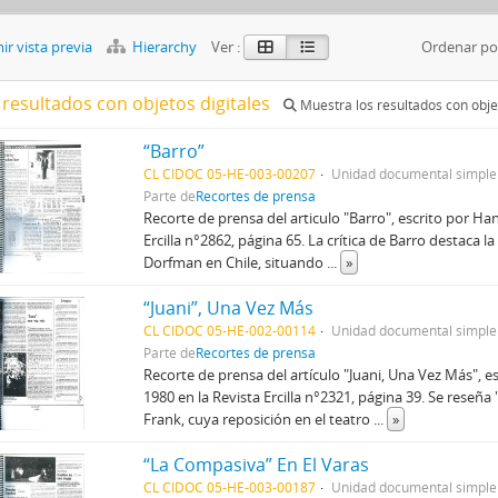
r vista previa
Hierarchy
Ver :
Ordenar po
 resultados con objetos digitales
Muestra los resultados con objet
“Barro”
CL CIDOC 05-HE-003-00207
Unidad documental simple
Parte de
Recortes de prensa
Recorte de prensa del articulo "Barro", escrito por Ha
Ercilla n°2862, página 65. La crítica de Barro destaca 
Dorfman en Chile, situando
...
»
“Juani”, Una Vez Más
CL CIDOC 05-HE-002-00114
Unidad documental simple
Parte de
Recortes de prensa
Recorte de prensa del artículo "Juani, Una Vez Más", 
1980 en la Revista Ercilla n°2321, página 39. Se rese
Frank, cuya reposición en el teatro
...
»
“La Compasiva” En El Varas
CL CIDOC 05-HE-003-00187
Unidad documental simple