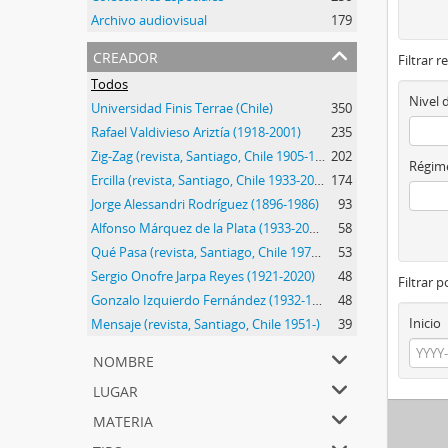
Archivo audiovisual
179
creador
Filtrar r
Todos
Nivel 
Universidad Finis Terrae (Chile)
350
Rafael Valdivieso Ariztía (1918-2001)
235
Zig-Zag (revista, Santiago, Chile 1905-1964)
202
Régime
Ercilla (revista, Santiago, Chile 1933-2015)
174
Jorge Alessandri Rodríguez (1896-1986)
93
Alfonso Márquez de la Plata (1933-2014)
58
Qué Pasa (revista, Santiago, Chile 1971-2018)
53
Sergio Onofre Jarpa Reyes (1921-2020)
48
Filtrar 
Gonzalo Izquierdo Fernández (1932-1990)
48
Inicio
Mensaje (revista, Santiago, Chile 1951-)
39
nombre
lugar
materia