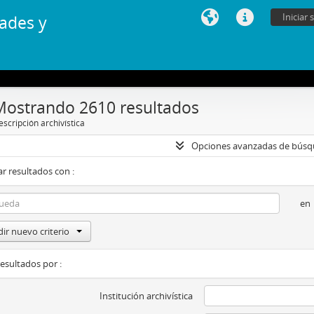
Iniciar 
ades y
Mostrando 2610 resultados
scripción archivística
Opciones avanzadas de bús
r resultados con :
en
ir nuevo criterio
resultados por :
Institución archivística