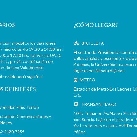
ARIOS
¿CÓMO LLEGAR?
ción al público los días lunes,
BICICLETA
y miércoles de 09:30 a 14:00 hrs.
El sector de Providencia cuenta 
:00 a 17:30 hrs. Jueves de 09:30
calles amplias y excelentes cicloví
 hrs., previa coordinación de
Además, la Universidad cuenta c
con Roxana Valdebenito.
lugar especial para dejarlas.
il:
rvaldebenito@uft.cl
METRO
OS DE INTERÉS
Estación de Metro Los Leones. L
1/6.
TRANSANTIAGO
versidad Finis Terrae
104 / Tomar en Av. Nueva Provid
ultad de Comunicaciones y
con Suecia, bajar en el paradero 
idades
Av. Los Leones esquina Av Eliodo
2 2420 7255
Yáñez.