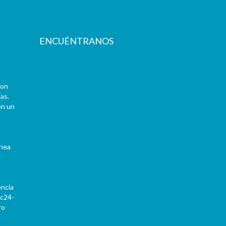
ENCUÉNTRANOS
con
as.
on un
ínea
encia
Pc24-
ro