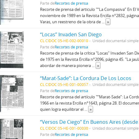
Parte de
Recortes de prensa
Recorte de prensa del articulo "“La Compasiva” En El 
noviembre de 1989 en la Revista Ercilla n°2832, página 
Varas, un reestreno de la obra de
...
»
“Locas” Invaden San Diego
CL CIDOC 05-HE-002-00010
Unidad documental simple
Parte de
Recortes de prensa
Recorte de prensa de la crítica "Locas" Invaden San D
de 1975 en la Revista Ercilla n°2096, página 45. "La jaul
abordar de manera pionera
...
»
“Marat-Sade”: La Cordura De Los Locos
CL CIDOC 05-HE-001-00057
Unidad documental simple
Parte de
Recortes de prensa
Recorte de prensa del artículo "“Marat-Sade”: La Cor
1966 en la revista Ercilla n°1643, página 28. El documen
quien logra equilibrar el
...
»
“Versos De Ciego” En Buenos Aires (desde
CL CIDOC 05-HE-001-00030
Unidad documental simple
Parte de
Recortes de prensa