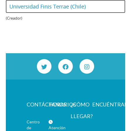
Universidad Finis Terrae (Chile)
(Creador)
CONTÁCTANOS
HORARIOS
¿CÓMO
ENCUÉNTRAN
LLEGAR?
Centro
de
Atención