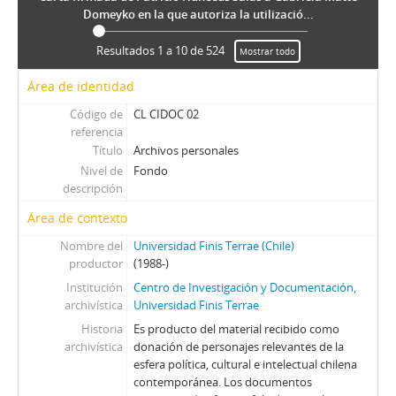
Domeyko en la que autoriza la utilizació...
Resultados 1 a 10 de 524
Mostrar todo
Área de identidad
Código de
CL CIDOC 02
referencia
Título
Archivos personales
Nivel de
Fondo
descripción
Área de contexto
Nombre del
Universidad Finis Terrae (Chile)
productor
(1988-)
Institución
Centro de Investigación y Documentación,
archivística
Universidad Finis Terrae
Historia
Es producto del material recibido como
archivística
donación de personajes relevantes de la
esfera política, cultural e intelectual chilena
contemporánea. Los documentos