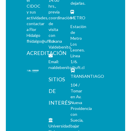
el
14:00
dejarlas.
CIDOC
hrs.,
y sus
previa
actividades,
coordinación
METRO
contactar
de
Estación
a Flor
visita
de
Hidalgo
con
Metro
fhidalgo@uft.cl
Roxana
Los
Valdebenito.
Leones.
ACREDITACIÓN
Línea
Email:
1/6.
rvaldebenito@uft.cl
TRANSANTIAGO
SITIOS
104 /
DE
Tomar
en Av.
INTERÉS
Nueva
Providencia
con
Suecia,
Universidad
bajar