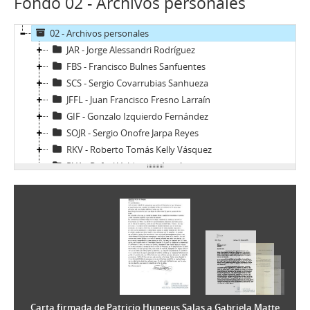
Fondo 02 - Archivos personales
02 - Archivos personales
JAR - Jorge Alessandri Rodríguez
FBS - Francisco Bulnes Sanfuentes
SCS - Sergio Covarrubias Sanhueza
JFFL - Juan Francisco Fresno Larraín
GIF - Gonzalo Izquierdo Fernández
SOJR - Sergio Onofre Jarpa Reyes
RKV - Roberto Tomás Kelly Vásquez
RVA - Rafael Valdivieso Ariztía
AMP - Alfonso Marquéz de la Plata Yrarrázaval
FMA - Fernando Matthei Aubel
Carta firmada de Patricio Huneeus Salas a Gabriela Matte