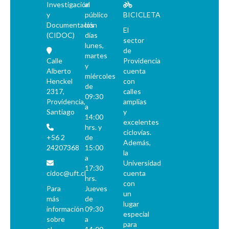
Investigación
al
y
público
BICICLETA
Documentación
los
El
(CIDOC)
días
sector
lunes,
de
martes
Calle
Providencia
y
Alberto
cuenta
miércoles
Henckel
con
de
2317,
calles
09:30
Providencia,
amplias
a
Santiago
y
14:00
excelentes
hrs. y
ciclovías.
+56 2
de
Además,
24207368
15:00
la
a
Universidad
17:30
cidoc@uft.cl
cuenta
hrs.
con
Para
Jueves
un
más
de
lugar
información
09:30
especial
sobre
a
para