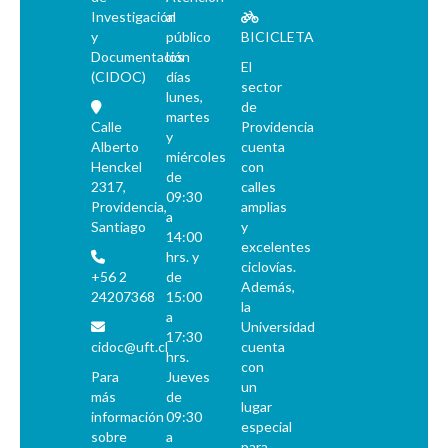
Investigación
al
y
público
BICICLETA
Documentación
los
El
(CIDOC)
días
sector
lunes,
de
martes
Calle
Providencia
y
Alberto
cuenta
miércoles
Henckel
con
de
2317,
calles
09:30
Providencia,
amplias
a
Santiago
y
14:00
excelentes
hrs. y
ciclovías.
+56 2
de
Además,
24207368
15:00
la
a
Universidad
17:30
cidoc@uft.cl
cuenta
hrs.
con
Para
Jueves
un
más
de
lugar
información
09:30
especial
sobre
a
para