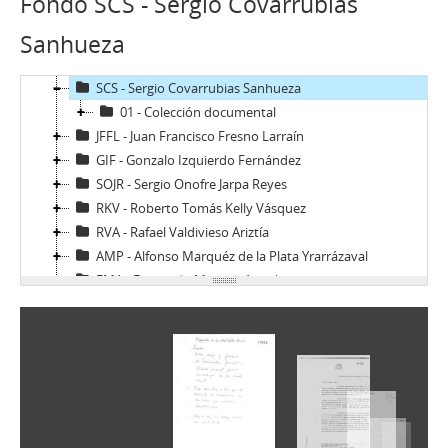
Fondo SCS - Sergio Covarrubias
02 - Archivos personales
Sanhueza
JAR - Jorge Alessandri Rodríguez
FBS - Francisco Bulnes Sanfuentes
SCS - Sergio Covarrubias Sanhueza
01 - Colección documental
JFFL - Juan Francisco Fresno Larraín
GIF - Gonzalo Izquierdo Fernández
SOJR - Sergio Onofre Jarpa Reyes
RKV - Roberto Tomás Kelly Vásquez
RVA - Rafael Valdivieso Ariztía
AMP - Alfonso Marquéz de la Plata Yrarrázaval
FMA - Fernando Matthei Aubel