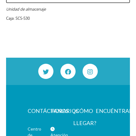
Unidad de almacenaje
Caja:
SCS-530
CONTÁCTANOS
HORARIOS
¿CÓMO
ENCUÉNTRAN
LLEGAR?
Centro
de
Atención