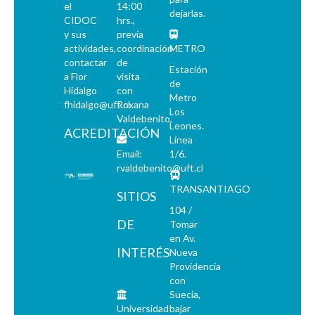
el
14:00
dejarlas.
CIDOC
hrs.,
y sus
previa
actividades,
coordinación
METRO
contactar
de
Estación
a Flor
visita
de
Hidalgo
con
Metro
fhidalgo@uft.cl
Roxana
Los
Valdebenito.
Leones.
ACREDITACIÓN
Línea
Email:
1/6.
rvaldebenito@uft.cl
TRANSANTIAGO
SITIOS
104 /
DE
Tomar
en Av.
INTERÉS
Nueva
Providencia
con
Suecia,
Universidad
bajar