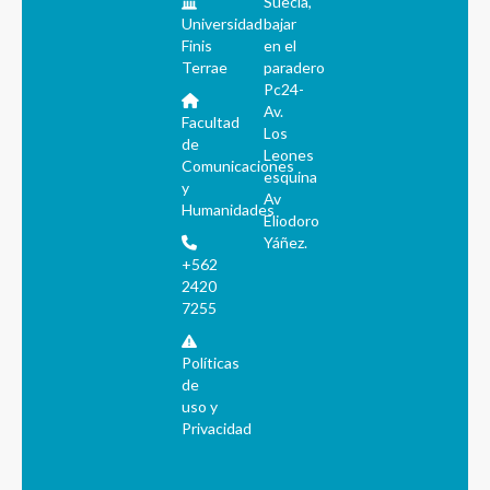
Suecia,
Universidad
bajar
Finis
en el
Terrae
paradero
Pc24-
Av.
Facultad
Los
de
Leones
Comunicaciones
esquina
y
Av
Humanidades
Eliodoro
Yáñez.
+562
2420
7255
Políticas
de
uso y
Privacidad