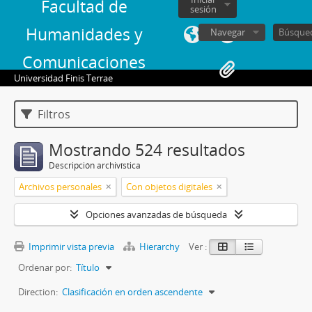
Facultad de
sesión
Humanidades y
Navegar
Comunicaciones
Universidad Finis Terrae
Filtros
Mostrando 524 resultados
Descripción archivística
Archivos personales
Con objetos digitales
Opciones avanzadas de búsqueda
Imprimir vista previa
Hierarchy
Ver :
Ordenar por:
Título
Direction:
Clasificación en orden ascendente