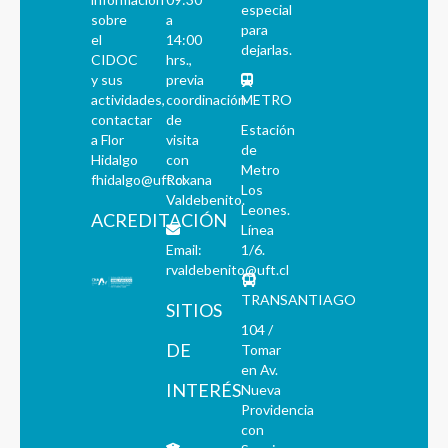
especial
sobre
a
para
el
14:00
dejarlas.
CIDOC
hrs.,
y sus
previa
actividades,
coordinación
METRO
contactar
de
Estación
a Flor
visita
de
Hidalgo
con
Metro
fhidalgo@uft.cl
Roxana
Los
Valdebenito.
Leones.
ACREDITACIÓN
Línea
Email:
1/6.
rvaldebenito@uft.cl
TRANSANTIAGO
SITIOS
104 /
DE
Tomar
en Av.
INTERÉS
Nueva
Providencia
con