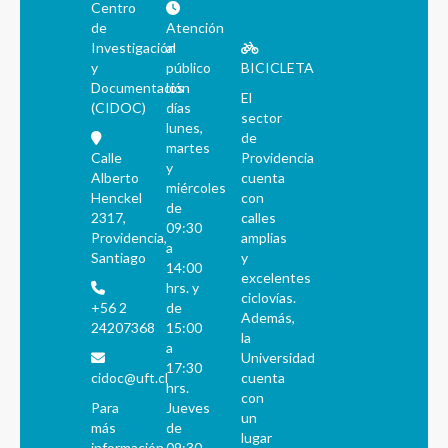
Centro
de
Atención
Investigación
al
y
público
BICICLETA
Documentación
los
El
(CIDOC)
días
sector
lunes,
de
martes
Calle
Providencia
y
Alberto
cuenta
miércoles
Henckel
con
de
2317,
calles
09:30
Providencia,
amplias
a
Santiago
y
14:00
excelentes
hrs. y
ciclovías.
+56 2
de
Además,
24207368
15:00
la
a
Universidad
17:30
cidoc@uft.cl
cuenta
hrs.
con
Para
Jueves
un
más
de
lugar
información
09:30