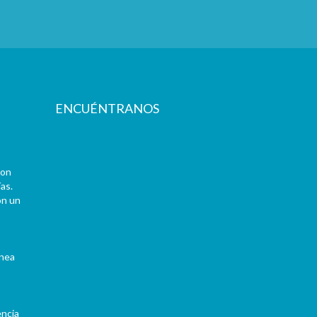
ENCUÉNTRANOS
con
as.
on un
ínea
encia