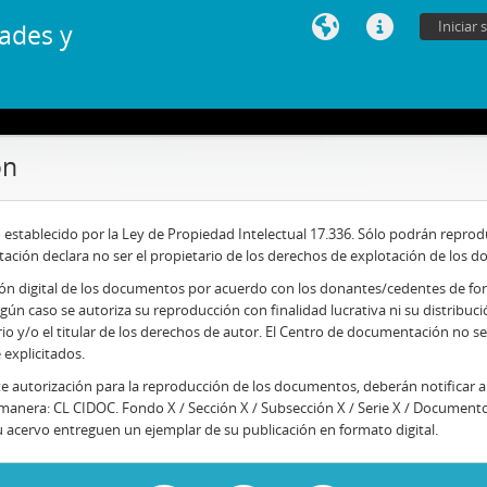
Iniciar 
ades y
ón
 establecido por la Ley de Propiedad Intelectual 17.336. Sólo podrán repr
tación declara no ser el propietario de los derechos de explotación de los d
cción digital de los documentos por acuerdo con los donantes/cedentes de f
ningún caso se autoriza su reproducción con finalidad lucrativa ni su distrib
rio y/o el titular de los derechos de autor. El Centro de documentación no s
 explicitados.
te autorización para la reproducción de los documentos, deberán notificar 
 manera: CL CIDOC. Fondo X / Sección X / Subsección X / Serie X / Documento
 acervo entreguen un ejemplar de su publicación en formato digital.