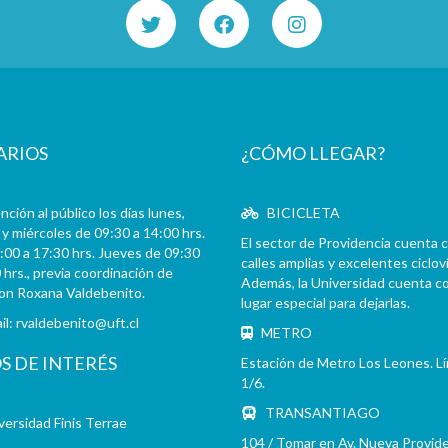
ARIOS
¿CÓMO LLEGAR?
ción al público los días lunes,
BICICLETA
y miércoles de 09:30 a 14:00 hrs.
El sector de Providencia cuenta 
:00 a 17:30 hrs. Jueves de 09:30
calles amplias y excelentes cicloví
 hrs., previa coordinación de
Además, la Universidad cuenta c
con Roxana Valdebenito.
lugar especial para dejarlas.
il:
rvaldebenito@uft.cl
METRO
OS DE INTERÉS
Estación de Metro Los Leones. L
1/6.
TRANSANTIAGO
versidad Finis Terrae
104 / Tomar en Av. Nueva Provid