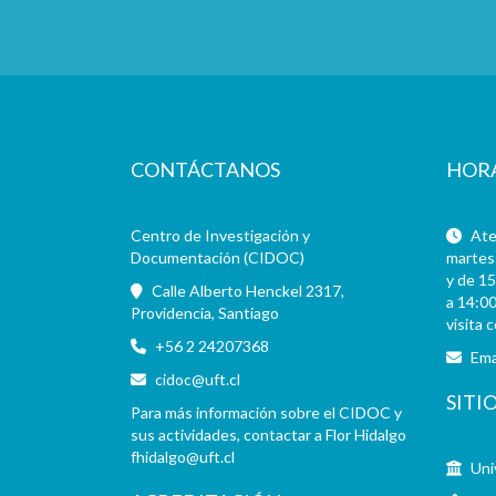
CONTÁCTANOS
HOR
Centro de Investigación y
Aten
Documentación (CIDOC)
martes 
y de 15
Calle Alberto Henckel 2317,
a 14:00
Providencia, Santiago
visita 
+56 2 24207368
Ema
cidoc@uft.cl
SITI
Para más información sobre el CIDOC y
sus actividades, contactar a Flor Hidalgo
fhidalgo@uft.cl
Uni