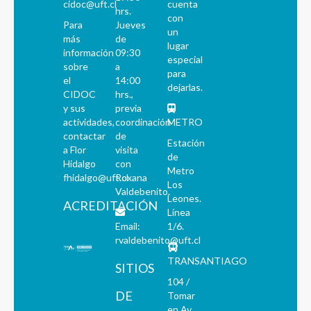
cidoc@uft.cl
cuenta
hrs.
con
Para
Jueves
un
más
de
lugar
información
09:30
especial
sobre
a
para
el
14:00
dejarlas.
CIDOC
hrs.,
y sus
previa
actividades,
coordinación
METRO
contactar
de
Estación
a Flor
visita
de
Hidalgo
con
Metro
fhidalgo@uft.cl
Roxana
Los
Valdebenito.
Leones.
ACREDITACIÓN
Línea
Email:
1/6.
rvaldebenito@uft.cl
TRANSANTIAGO
SITIOS
104 /
DE
Tomar
en Av.