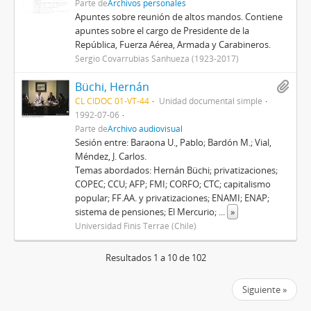
Parte de
Archivos personales
Apuntes sobre reunión de altos mandos. Contiene
apuntes sobre el cargo de Presidente de la
República, Fuerza Aérea, Armada y Carabineros.
Sergio Covarrubias Sanhueza (1923-2017)
Büchi, Hernán
CL CIDOC 01-VT-44
Unidad documental simple
1992-07-06
Parte de
Archivo audiovisual
Sesión entre: Baraona U., Pablo; Bardón M.; Vial,
Méndez, J. Carlos.
Temas abordados: Hernán Büchi; privatizaciones;
COPEC; CCU; AFP; FMI; CORFO; CTC; capitalismo
popular; FF.AA. y privatizaciones; ENAMI; ENAP;
sistema de pensiones; El Mercurio;
...
»
Universidad Finis Terrae (Chile)
Resultados 1 a 10 de 102
Siguiente »