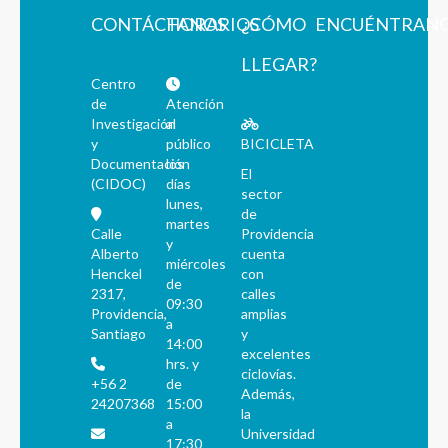
CONTÁCTANOS
HORARIOS
¿CÓMO
ENCUÉNTRAN
LLEGAR?
Centro
de
Atención
Investigación
al
y
público
BICICLETA
Documentación
los
El
(CIDOC)
días
sector
lunes,
de
martes
Calle
Providencia
y
Alberto
cuenta
miércoles
Henckel
con
de
2317,
calles
09:30
Providencia,
amplias
a
Santiago
y
14:00
excelentes
hrs. y
ciclovías.
+56 2
de
Además,
24207368
15:00
la
a
Universidad
17:30