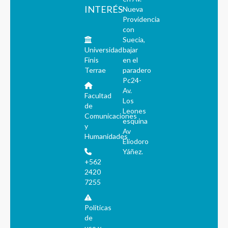
INTERÉS
Nueva
Providencia
con
Suecia,
Universidad
bajar
Finis
en el
Terrae
paradero
Pc24-
Av.
Facultad
Los
de
Leones
Comunicaciones
esquina
y
Av
Humanidades
Eliodoro
Yáñez.
+562
2420
7255
Políticas
de
uso y