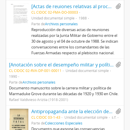
[Actas de reuiones relativas al proceso del plesbiscito nacional]
CL CIDOC 02-FMA-DO-00003
Unidad documental simple
1988
Parte de
Archivos personales
Reproducción de diversas actas de reuniones
realizadas por la Junta Militar de Gobierno entre el
30 de agosto y el 04 de octubre de 1988. Se indican
conversaciones entre los comandantes de las
Fuerzas Armadas respecto al plebiscito nacional.
[Anotación sobre el desempeño militar y político de Marmaduke Grove]
CL CIDOC 02-RVA-DP-001-00011
Unidad documental simple
1990
Parte de
Archivos personales
Documento manuscrito sobre la carrera militar y política de
Marmaduke Grove durante las décadas de 1920 y 1930 en Chile.
Rafael Valdivieso Ariztía (1918-2001)
Antipropaganda ante la elección de Allende, titulado La secuencia fatal de la postulación presidencial de Salvador Allende en el caso de su elección, por Unidad Patriótica
CL CIDOC 03-1-43
Unidad documental simple
s.f.
Parte de
Colecciones Especiales
Documento que expone las consecuencias