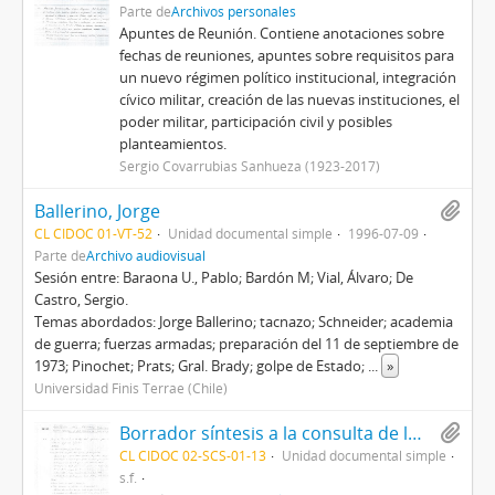
Parte de
Archivos personales
Apuntes de Reunión. Contiene anotaciones sobre
fechas de reuniones, apuntes sobre requisitos para
un nuevo régimen político institucional, integración
cívico militar, creación de las nuevas instituciones, el
poder militar, participación civil y posibles
planteamientos.
Sergio Covarrubias Sanhueza (1923-2017)
Ballerino, Jorge
CL CIDOC 01-VT-52
Unidad documental simple
1996-07-09
Parte de
Archivo audiovisual
Sesión entre: Baraona U., Pablo; Bardón M; Vial, Álvaro; De
Castro, Sergio.
Temas abordados: Jorge Ballerino; tacnazo; Schneider; academia
de guerra; fuerzas armadas; preparación del 11 de septiembre de
1973; Pinochet; Prats; Gral. Brady; golpe de Estado;
...
»
Universidad Finis Terrae (Chile)
Borrador síntesis a la consulta de los altos mandos por el Decreto de Ley 527
CL CIDOC 02-SCS-01-13
Unidad documental simple
s.f.