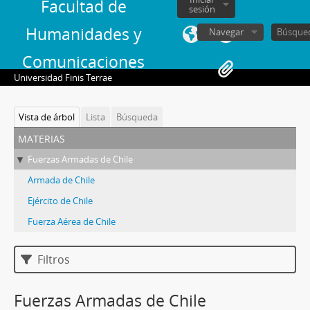
Facultad de
sesión
Humanidades y
Navegar
Comunicaciones
Universidad Finis Terrae
Vista de árbol
Lista
Búsqueda
materias
Fuerzas Armadas de Chile
Armada de Chile
Ejército de Chile
Fuerza Aérea de Chile
Filtros
Fuerzas Armadas de Chile