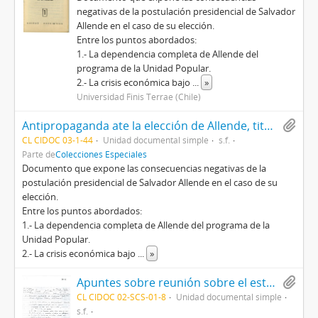
negativas de la postulación presidencial de Salvador
Allende en el caso de su elección.
Entre los puntos abordados:
1.- La dependencia completa de Allende del
programa de la Unidad Popular.
2.- La crisis económica bajo
...
»
Universidad Finis Terrae (Chile)
Antipropaganda ate la elección de Allende, titulado La secuencia fatal de la postulación presidencial de Salvador Allende en el caso de su elección, por Unidad Patriótica
CL CIDOC 03-1-44
Unidad documental simple
s.f.
Parte de
Colecciones Especiales
Documento que expone las consecuencias negativas de la
postulación presidencial de Salvador Allende en el caso de su
elección.
Entre los puntos abordados:
1.- La dependencia completa de Allende del programa de la
Unidad Popular.
2.- La crisis económica bajo
...
»
Apuntes sobre reunión sobre el establecimiento de un nuevo régimen político e institucional
CL CIDOC 02-SCS-01-8
Unidad documental simple
s.f.