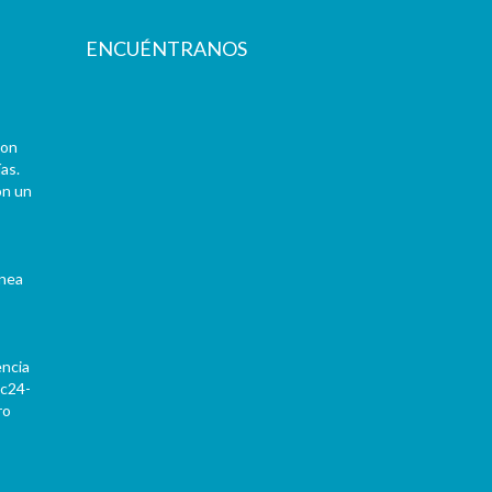
ENCUÉNTRANOS
con
as.
on un
ínea
encia
Pc24-
ro