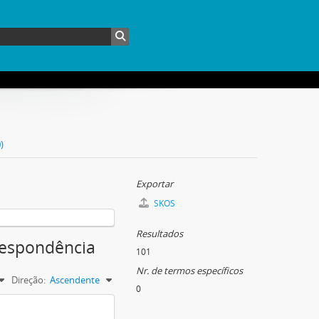
)
Exportar
SKOS
Resultados
rrespondência
101
Nr. de termos específicos
Direção:
Ascendente
0