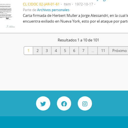
CL CIDOC 02-JAR-01-61
Item
1972-10-17
Parte de
Archivos personales
Carta firmada de Herbert Muller a Jorge Alessandri, en la cual 
encuentra exiliado en Nueva York, esto por el ataque por parte
Resultados 1 a 10 de 101
1
2
3
4
5
6
7
...
11
Próximo 