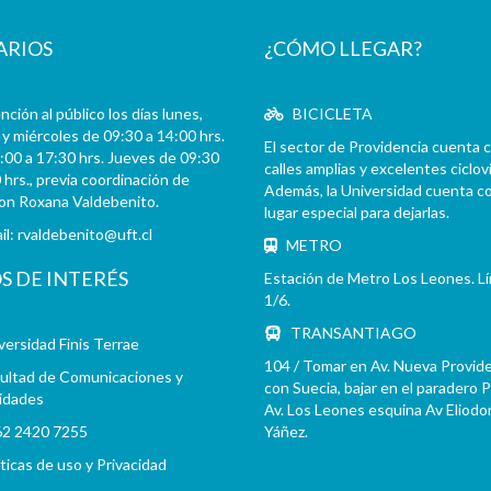
ARIOS
¿CÓMO LLEGAR?
ción al público los días lunes,
BICICLETA
y miércoles de 09:30 a 14:00 hrs.
El sector de Providencia cuenta 
:00 a 17:30 hrs. Jueves de 09:30
calles amplias y excelentes cicloví
 hrs., previa coordinación de
Además, la Universidad cuenta c
con Roxana Valdebenito.
lugar especial para dejarlas.
il:
rvaldebenito@uft.cl
METRO
OS DE INTERÉS
Estación de Metro Los Leones. L
1/6.
TRANSANTIAGO
versidad Finis Terrae
104 / Tomar en Av. Nueva Provid
ultad de Comunicaciones y
con Suecia, bajar en el paradero 
idades
Av. Los Leones esquina Av Eliodo
2 2420 7255
Yáñez.
íticas de uso y Privacidad