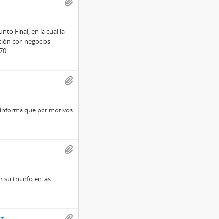
nto Final, en la cual la
ación con negocios
70.
le informa que por motivos
r su triunfo en las
z