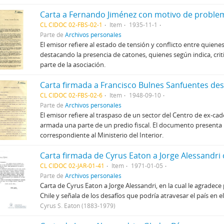
CL CIDOC 02-FBS-02-1
Item
1935-11-1
Parte de
Archivos personales
El emisor refiere al estado de tensión y conflicto entre quien
destacando la presencia de catones, quienes según indica, crit
parte de la asociación.
CL CIDOC 02-FBS-02-6
Item
1948-09-10
Parte de
Archivos personales
El emisor refiere al traspaso de un sector del Centro de ex-cade
armada una parte de un predio fiscal. El documento presenta
correspondiente al Ministerio del Interior.
CL CIDOC 02-JAR-01-41
Item
1971-01-05
Parte de
Archivos personales
Carta de Cyrus Eaton a Jorge Alessandri, en la cual le agradece 
Chile y señala de los desafíos que podría atravesar el país en el
Cyrus S. Eaton (1883-1979)