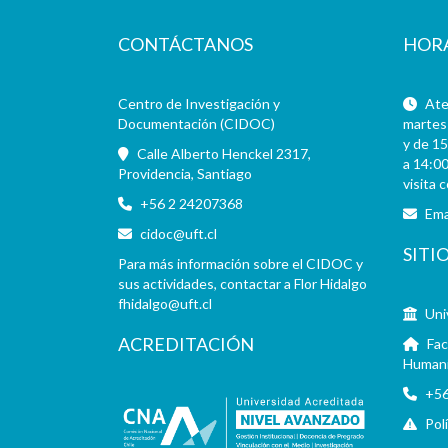
CONTÁCTANOS
HOR
Centro de Investigación y
Aten
Documentación (CIDOC)
martes 
y de 15
Calle Alberto Henckel 2317,
a 14:00
Providencia, Santiago
visita 
+56 2 24207368
Ema
cidoc@uft.cl
SITI
Para más información sobre el CIDOC y
sus actividades, contactar a Flor Hidalgo
fhidalgo@uft.cl
Uni
ACREDITACIÓN
Fac
Human
+56
Pol