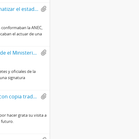
Carta a Fernando Jiménez con motivo de problematizar el estado de la ANEC
es conformaban la ANEC,
icaban el actuar de una
Carta firmada a Francisco Bulnes Sanfuentes desde el Ministerio del Interior de Chile
tes y oficiales de la
 una signatura
Carta firmada de Cyrus Eaton a Jorge Alessandri con copia traducida al español
por hacer grata su visita a
 futuro.