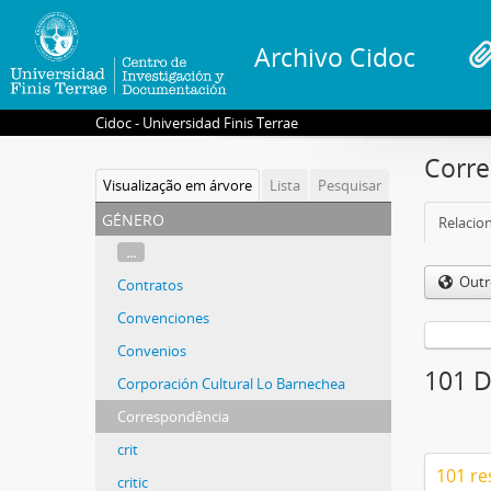
Archivo Cidoc
Cidoc - Universidad Finis Terrae
Corr
Visualização em árvore
Lista
Pesquisar
género
Relacion
...
Outr
Contratos
Convenciones
Convenios
101 D
Corporación Cultural Lo Barnechea
Correspondência
crit
101 re
critic