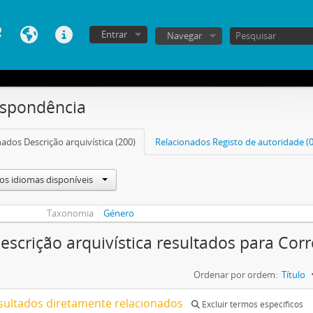
Entrar
Navegar
espondência
ados Descrição arquivística (200)
Relacionados Registo de autoridade (0
os idiomas disponíveis
Taxonomia
Género
escrição arquivística resultados para Co
Ordenar por ordem:
Título
sultados diretamente relacionados
Excluir termos específicos