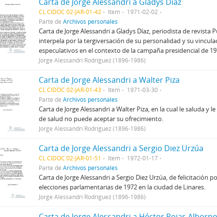
Carta de Jorge Alessandri a Gladys Díaz
CL CIDOC 02-JAR-01-42
Item
1971-02-02
Parte de
Archivos personales
Carta de Jorge Alessandri a Gladys Díaz, periodista de revista Pu
interpela por la tergiversación de su personalidad y su vincul
especulativos en el contexto de la campaña presidencial de 19
Jorge Alessandri Rodríguez (1896-1986)
Carta de Jorge Alessandri a Walter Piza
CL CIDOC 02-JAR-01-43
Item
1971-03-30
Parte de
Archivos personales
Carta de Jorge Alessandri a Walter Piza, en la cual le saluda y 
de salud no puede aceptar su ofrecimiento.
Jorge Alessandri Rodríguez (1896-1986)
Carta de Jorge Alessandri a Sergio Diez Urzúa
CL CIDOC 02-JAR-01-51
Item
1972-01-17
Parte de
Archivos personales
Carta de Jorge Alessandri a Sergio Diez Urzúa, de felicitación po
elecciones parlamentarias de 1972 en la ciudad de Linares.
Jorge Alessandri Rodríguez (1896-1986)
Carta de Jorge Alessandri a Héctor Rojas Alborno