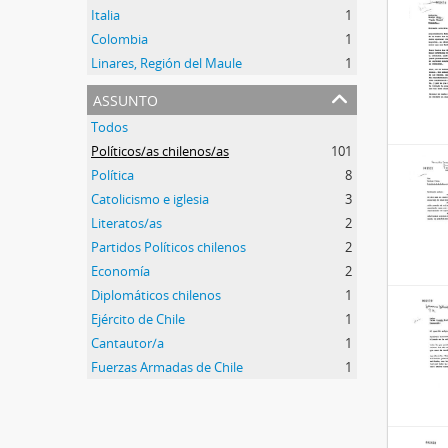
Italia
1
Colombia
1
Linares, Región del Maule
1
assunto
Todos
Políticos/as chilenos/as
101
Política
8
Catolicismo e iglesia
3
Literatos/as
2
Partidos Políticos chilenos
2
Economía
2
Diplomáticos chilenos
1
Ejército de Chile
1
Cantautor/a
1
Fuerzas Armadas de Chile
1