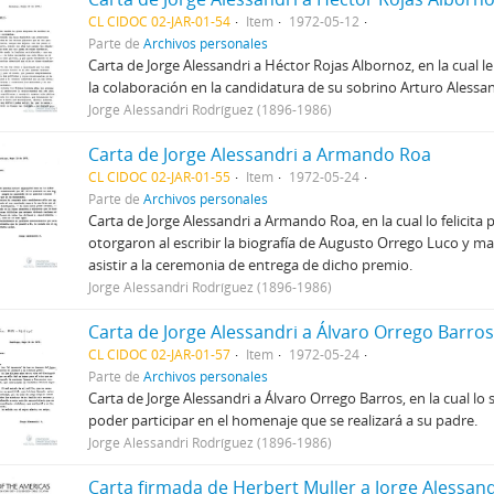
CL CIDOC 02-JAR-01-54
Item
1972-05-12
Parte de
Archivos personales
Carta de Jorge Alessandri a Héctor Rojas Albornoz, en la cual 
la colaboración en la candidatura de su sobrino Arturo Alessan
Jorge Alessandri Rodríguez (1896-1986)
Carta de Jorge Alessandri a Armando Roa
CL CIDOC 02-JAR-01-55
Item
1972-05-24
Parte de
Archivos personales
Carta de Jorge Alessandri a Armando Roa, en la cual lo felicita 
otorgaron al escribir la biografía de Augusto Orrego Luco y ma
asistir a la ceremonia de entrega de dicho premio.
Jorge Alessandri Rodríguez (1896-1986)
Carta de Jorge Alessandri a Álvaro Orrego Barros
CL CIDOC 02-JAR-01-57
Item
1972-05-24
Parte de
Archivos personales
Carta de Jorge Alessandri a Álvaro Orrego Barros, en la cual lo
poder participar en el homenaje que se realizará a su padre.
Jorge Alessandri Rodríguez (1896-1986)
Carta firmada de Herbert Muller a Jorge Alessand