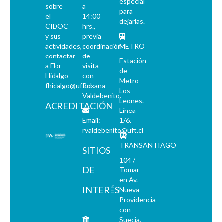
especial
sobre
a
para
el
14:00
dejarlas.
CIDOC
hrs.,
y sus
previa
actividades,
coordinación
METRO
contactar
de
Estación
a Flor
visita
de
Hidalgo
con
Metro
fhidalgo@uft.cl
Roxana
Los
Valdebenito.
Leones.
ACREDITACIÓN
Línea
Email:
1/6.
rvaldebenito@uft.cl
TRANSANTIAGO
SITIOS
104 /
DE
Tomar
en Av.
INTERÉS
Nueva
Providencia
con
Suecia,