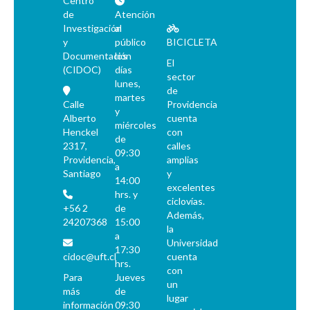
Centro
de
Atención
Investigación
al
y
público
BICICLETA
Documentación
los
El
(CIDOC)
días
sector
lunes,
de
martes
Calle
Providencia
y
Alberto
cuenta
miércoles
Henckel
con
de
2317,
calles
09:30
Providencia,
amplias
a
Santiago
y
14:00
excelentes
hrs. y
ciclovías.
+56 2
de
Además,
24207368
15:00
la
a
Universidad
17:30
cidoc@uft.cl
cuenta
hrs.
con
Para
Jueves
un
más
de
lugar
información
09:30