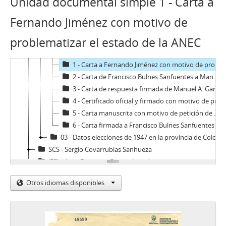
Unidad documental simple 1 - Carta a
02 - Archivos personales
JAR - Jorge Alessandri Rodríguez
Fernando Jiménez con motivo de
FBS - Francisco Bulnes Sanfuentes
problematizar el estado de la ANEC
01 - Discursos
02 - Documentos personales y correspondencia
1 - Carta a Fernando Jiménez con motivo de problematizar el estado de la ANEC
2 - Carta de Francisco Bulnes Sanfuentes a Manuel A. Garretón con motivo de comunicar su renuncia a la Falange Nacional y consecuente adhesión al Movimiento Nacional de la Juventud Conservadora
3 - Carta de respuesta firmada de Manuel A. Garretón a Francisco Bulnes Sanfuentes con motivo de recepción de la renuncia de Bulnes a Falange Nacional
4 - Certificado oficial y firmado con motivo de prestación de servicios a Carabineros de Chile
5 - Carta manuscrita con motivo de petición de ascenso a capitán en la institución de Carabineros de Chile
6 - Carta firmada a Francisco Bulnes Sanfuentes desde el Ministerio del Interior de Chile
03 - Datos elecciones de 1947 en la provincia de Colchagua
SCS - Sergio Covarrubias Sanhueza
JFFL - Juan Francisco Fresno Larraín
GIF - Gonzalo Izquierdo Fernández
Otros idiomas disponibles
SOJR - Sergio Onofre Jarpa Reyes
RKV - Roberto Tomás Kelly Vásquez
RVA - Rafael Valdivieso Ariztía
AMP - Alfonso Marquéz de la Plata Yrarrázaval