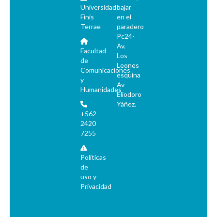
Universidad
bajar
Finis
en el
Terrae
paradero
Pc24-
Av.
Facultad
Los
de
Leones
Comunicaciones
esquina
y
Av
Humanidades
Eliodoro
Yáñez.
+562
2420
7255
Políticas
de
uso y
Privacidad