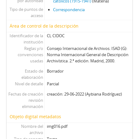
por autoridad
católicos (1915-1941)
(Materia)
Tipo de puntos de
Correspondencia
acceso
Área de control de la descripción
Identificador de la
CL CIDOC
institución
Reglas y/o
Consejo Internacional de Archivos. ISAD (G):
convenciones
Norma Internacional General de Descripción
usadas
Archivística. 2.ª edición. Madrid, 2000.
Estado de
Borrador
elaboración
Nivel de detalle
Parcial
Fechas de creación
creación: 29-06-2022 (Aybiana Rodríguez)
revisión
eliminación
Objeto digital metadatos
Nombre del
img016.pdf
archivo