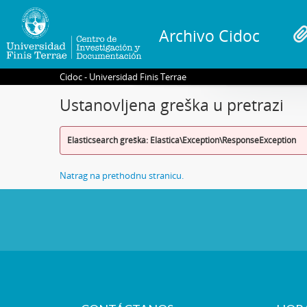
Archivo Cidoc
Cidoc - Universidad Finis Terrae
Ustanovljena greška u pretrazi
Elasticsearch greška: Elastica\Exception\ResponseException
Natrag na prethodnu stranicu.