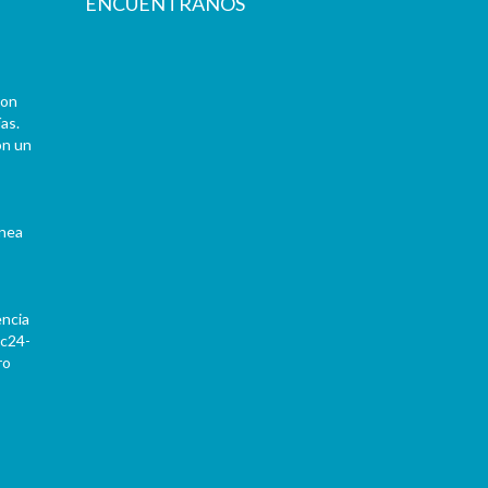
ENCUÉNTRANOS
con
as.
on un
ínea
encia
Pc24-
ro