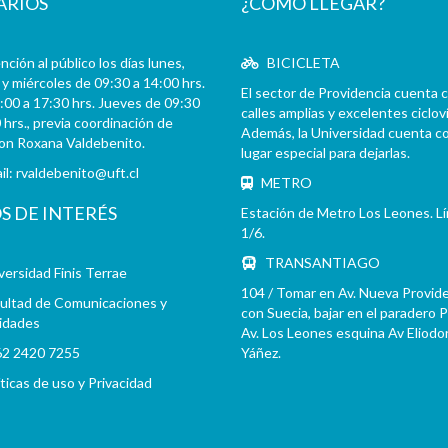
ARIOS
¿CÓMO LLEGAR?
ción al público los días lunes,
BICICLETA
y miércoles de 09:30 a 14:00 hrs.
El sector de Providencia cuenta 
:00 a 17:30 hrs. Jueves de 09:30
calles amplias y excelentes cicloví
 hrs., previa coordinación de
Además, la Universidad cuenta c
con Roxana Valdebenito.
lugar especial para dejarlas.
il:
rvaldebenito@uft.cl
METRO
OS DE INTERÉS
Estación de Metro Los Leones. L
1/6.
TRANSANTIAGO
versidad Finis Terrae
104 / Tomar en Av. Nueva Provid
ultad de Comunicaciones y
con Suecia, bajar en el paradero 
idades
Av. Los Leones esquina Av Eliodo
2 2420 7255
Yáñez.
íticas de uso y Privacidad