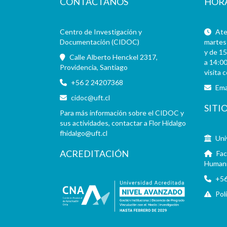
CONTÁCTANOS
HOR
Centro de Investigación y
Aten
Documentación (CIDOC)
martes 
y de 15
Calle Alberto Henckel 2317,
a 14:00
Providencia, Santiago
visita 
+56 2 24207368
Ema
cidoc@uft.cl
SITI
Para más información sobre el CIDOC y
sus actividades, contactar a Flor Hidalgo
fhidalgo@uft.cl
Uni
ACREDITACIÓN
Fac
Human
+56
Pol