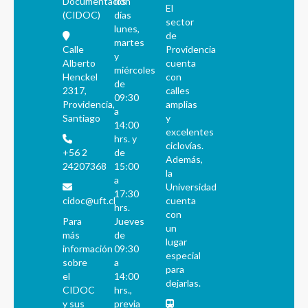
Documentación
los
El
(CIDOC)
días
sector
lunes,
de
martes
Calle
Providencia
y
Alberto
cuenta
miércoles
Henckel
con
de
2317,
calles
09:30
Providencia,
amplias
a
Santiago
y
14:00
excelentes
hrs. y
ciclovías.
+56 2
de
Además,
24207368
15:00
la
a
Universidad
17:30
cidoc@uft.cl
cuenta
hrs.
con
Para
Jueves
un
más
de
lugar
información
09:30
especial
sobre
a
para
el
14:00
dejarlas.
CIDOC
hrs.,
y sus
previa