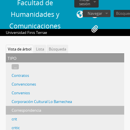
Facultad de
sesión
Humanidades y
Navegar
Comunicaciones
Universidad Finis Terrae
Vista de árbol
Lista
Búsqueda
tipo
...
Contratos
Convenciones
Convenios
Corporación Cultural Lo Barnechea
Correspondencia
crit
critic