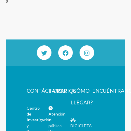
0
CONTÁCTANOS
HORARIOS
¿CÓMO
ENCUÉNTRAN
LLEGAR?
Centro
de
Atención
Investigación
al
y
público
BICICLETA