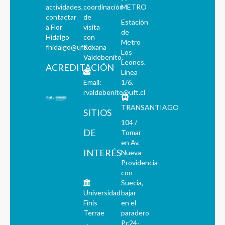
actividades,
coordinación
METRO
contactar
de
Estación
a Flor
visita
de
Hidalgo
con
Metro
fhidalgo@uft.cl
Roxana
Los
Valdebenito.
Leones.
ACREDITACIÓN
Línea
Email:
1/6.
rvaldebenito@uft.cl
TRANSANTIAGO
SITIOS
104 /
DE
Tomar
en Av.
INTERÉS
Nueva
Providencia
con
Suecia,
Universidad
bajar
Finis
en el
Terrae
paradero
Pc24-