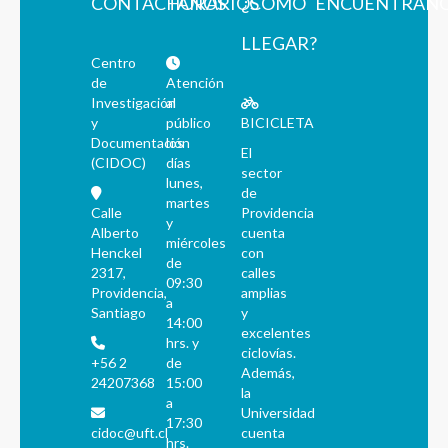
CONTÁCTANOS
HORARIOS
¿CÓMO
ENCUÉNTRAN
LLEGAR?
Centro
de
Atención
Investigación
al
y
público
BICICLETA
Documentación
los
El
(CIDOC)
días
sector
lunes,
de
martes
Calle
Providencia
y
Alberto
cuenta
miércoles
Henckel
con
de
2317,
calles
09:30
Providencia,
amplias
a
Santiago
y
14:00
excelentes
hrs. y
ciclovías.
+56 2
de
Además,
24207368
15:00
la
a
Universidad
17:30
cidoc@uft.cl
cuenta
hrs.