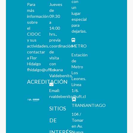
con
Para
Jueves
un
más
de
lugar
información
09:30
especial
sobre
a
para
el
14:00
dejarlas.
CIDOC
hrs.,
y sus
previa
actividades,
coordinación
METRO
contactar
de
Estación
a Flor
visita
de
Hidalgo
con
Metro
fhidalgo@uft.cl
Roxana
Los
Valdebenito.
Leones.
ACREDITACIÓN
Línea
Email:
1/6.
rvaldebenito@uft.cl
TRANSANTIAGO
SITIOS
104 /
DE
Tomar
en Av.
INTERÉS
Nueva