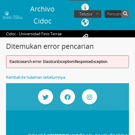
Archivo
Telusur
Cidoc
Cidoc - Universidad Finis Terrae
Ditemukan error pencarian
Elasticsearch error: Elastica\Exception\ResponseException
Kembali ke halaman sebelumnya.