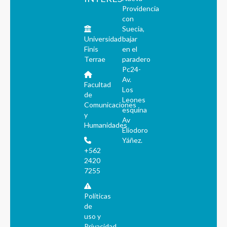
Providencia
con
Suecia,
Universidad
bajar
Finis
en el
Terrae
paradero
Pc24-
Av.
Facultad
Los
de
Leones
Comunicaciones
esquina
y
Av
Humanidades
Eliodoro
Yáñez.
+562
2420
7255
Políticas
de
uso y
Privacidad