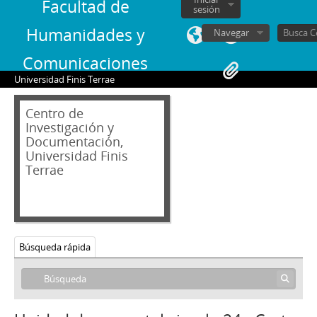
01 - Documentos personales y correspondencia
Facultad de
sesión
1 - Carta firmada de Patricio Huneeus Salas a Gabriela Matte Domeyko en la que autoriza la utilización de las cartas de Jorge Alessandri que él conserva como receptor.
Humanidades y
Navegar
2 - Carta sin firma de Jorge Alessandri Rodríguez a Jorge Asenjo Gatti con motivo del seguimiento de las prescripciones fitosanitarias
3 - Carta firmada de Jorge Asenjo Gatti a Jorge Alessandri Rodríguez en la cual le agradece por la colaboración y preocupación por las leyes agrarias, específicamente, sobre el uso y regulación de pesticidas.
Comunicaciones
4 - Carta firmada de Jorge Asenjo Gatti a Jorge Alessandri
Universidad Finis Terrae
5 - Carta firmada de Ruy Barbosa P. a Jorge Alessandri con documentos adjuntos
6 - Carta de Jorge Alessandri a Jorge Asenjo Gatti con documento adjunto
Centro de
7 - Carta de Jorge Alessandri a Ruy Barbosa
Investigación y
8 - Carta firmada de Ernesto Murillo Costa a Jorge Alessandri
Documentación,
9 - Carta de Jorge Alessandri a Rebeca Ruiz Vergara de León
Universidad Finis
Terrae
10 - Carta de Jorge Alessandri a Manuel Eriza de la Vega con nota escrita
11 - Carta de Jorge Alessandri a Jaime Ross Bravo con fotocopia de prensa adjunta.
12 - Carta de Jorge Alessandri a Milka Casanegra
13 - Carta de Jorge Alessandri a María Elena Vukovic de Calcutta
14 - Carta Firmada de Jorge Alessandri a Walter Muller H.
Búsqueda rápida
15 - Saludo de Jorge Alessandri a Erico Schwenk W.
16 - Carta de Jorge Alessandri a Raúl Guevara Reyes
17 - Carta de Jorge Alessandri a Luis Ramírez Sanz
18 - Carta de Jorge Alessandri a Juan Gómez Millas