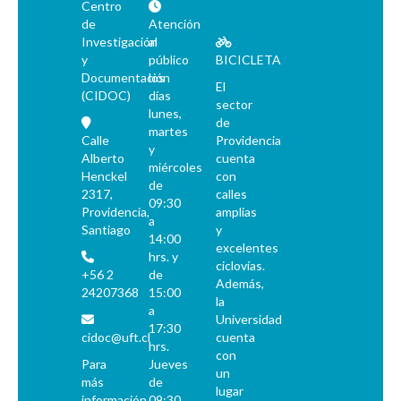
Centro
RKV - Roberto Tomás Kelly Vásquez
de
Atención
RVA - Rafael Valdivieso Ariztía
Investigación
al
AMP - Alfonso Marquéz de la Plata Yrarrázaval
y
público
BICICLETA
Documentación
los
FMA - Fernando Matthei Aubel
El
(CIDOC)
días
sector
lunes,
de
martes
Calle
Providencia
y
Alberto
cuenta
miércoles
Henckel
con
de
2317,
calles
09:30
Providencia,
amplias
a
Santiago
y
14:00
excelentes
hrs. y
ciclovías.
+56 2
de
Además,
24207368
15:00
la
a
Universidad
17:30
cidoc@uft.cl
cuenta
hrs.
con
Para
Jueves
un
más
de
lugar
información
09:30