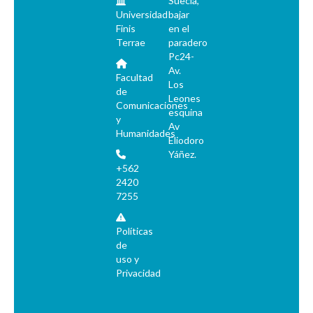
Suecia,
Universidad
bajar
Finis
en el
Terrae
paradero
Pc24-
Av.
Facultad
Los
de
Leones
Comunicaciones
esquina
y
Av
Humanidades
Eliodoro
Yáñez.
+562
2420
7255
Políticas
de
uso y
Privacidad