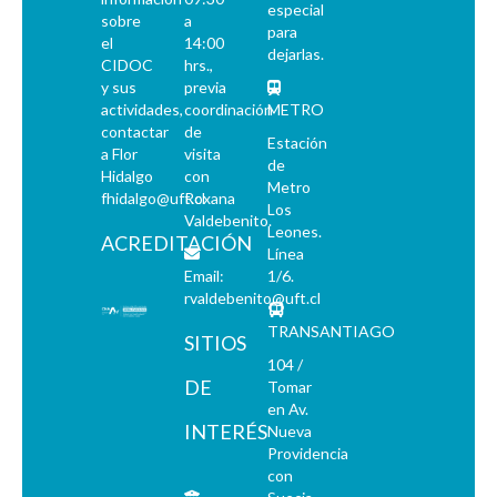
especial
sobre
a
para
el
14:00
dejarlas.
CIDOC
hrs.,
y sus
previa
actividades,
coordinación
METRO
contactar
de
Estación
a Flor
visita
de
Hidalgo
con
Metro
fhidalgo@uft.cl
Roxana
Los
Valdebenito.
Leones.
ACREDITACIÓN
Línea
Email:
1/6.
rvaldebenito@uft.cl
TRANSANTIAGO
SITIOS
104 /
DE
Tomar
en Av.
INTERÉS
Nueva
Providencia
con