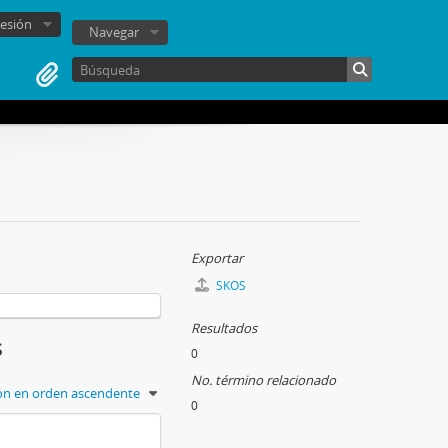
sesión
Navegar
Exportar
SKOS
Resultados
s
0
No. término relacionado
ión en orden ascendente
0