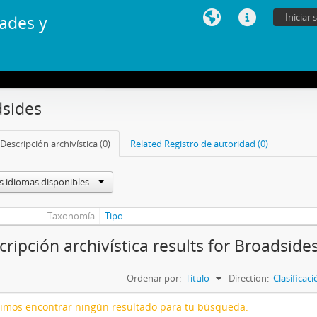
Iniciar 
ades y
sides
Descripción archivística (0)
Related Registro de autoridad (0)
s idiomas disponibles
Taxonomía
Tipo
cripción archivística results for Broadside
Ordenar por:
Título
Direction:
Clasificac
imos encontrar ningún resultado para tu búsqueda.