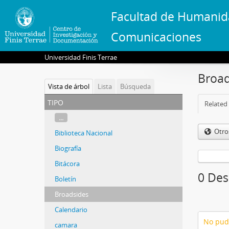
Facultad de Humanid
Comunicaciones
Universidad Finis Terrae
Broad
Vista de árbol
Lista
Búsqueda
tipo
Related 
...
Otro
Biblioteca Nacional
Biografía
Bitácora
0 Des
Boletín
Broadsides
Calendario
No pud
camara