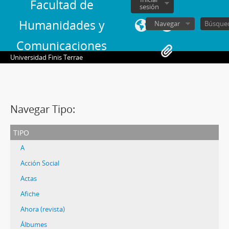
Facultad de
sesión
Humanidades y
Navegar
Comunicaciones
Universidad Finis Terrae
Navegar Tipo:
tipo
A
Acción Social
Actas
Afiche
Ahora (revista)
Álbumes