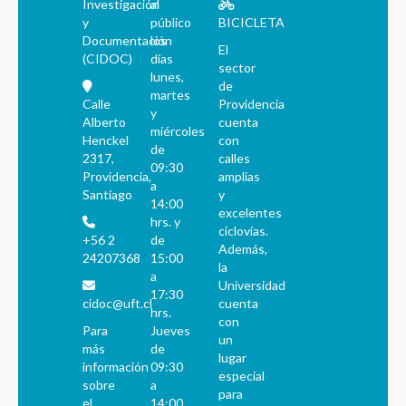
Investigación
al
y
público
BICICLETA
Documentación
los
El
(CIDOC)
días
sector
lunes,
de
martes
Calle
Providencia
y
Alberto
cuenta
miércoles
Henckel
con
de
2317,
calles
09:30
Providencia,
amplias
a
Santiago
y
14:00
excelentes
hrs. y
ciclovías.
+56 2
de
Además,
24207368
15:00
la
a
Universidad
17:30
cidoc@uft.cl
cuenta
hrs.
con
Para
Jueves
un
más
de
lugar
información
09:30
especial
sobre
a
para
el
14:00