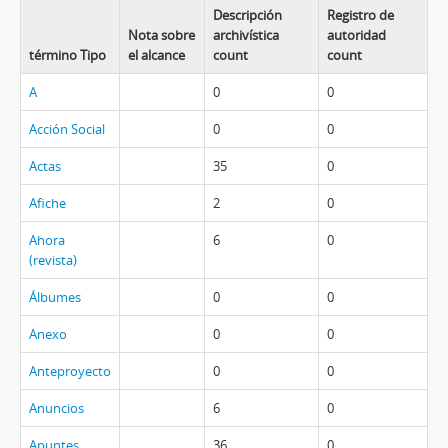
Descripción
Registro de
Nota sobre
archivística
autoridad
término Tipo
el alcance
count
count
A
0
0
Acción Social
0
0
Actas
35
0
Afiche
2
0
Ahora
6
0
(revista)
Álbumes
0
0
Anexo
0
0
Anteproyecto
0
0
Anuncios
6
0
Apuntes
36
0