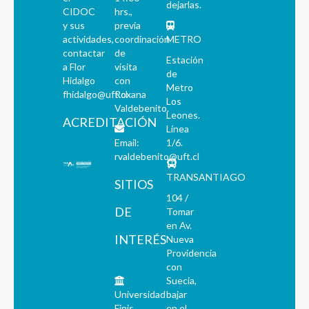
dejarlas.
CIDOC
hrs.,
y sus
previa
actividades,
coordinación
METRO
contactar
de
Estación
a Flor
visita
de
Hidalgo
con
Metro
fhidalgo@uft.cl
Roxana
Los
Valdebenito.
Leones.
ACREDITACIÓN
Línea
Email:
1/6.
rvaldebenito@uft.cl
TRANSANTIAGO
SITIOS
104 /
DE
Tomar
en Av.
INTERÉS
Nueva
Providencia
con
Suecia,
Universidad
bajar
Finis
en el