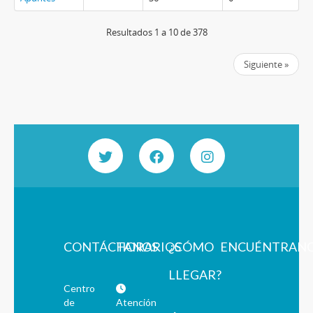
Resultados 1 a 10 de 378
Siguiente »
CONTÁCTANOS
HORARIOS
¿CÓMO
ENCUÉNTRAN
LLEGAR?
Centro
de
Atención