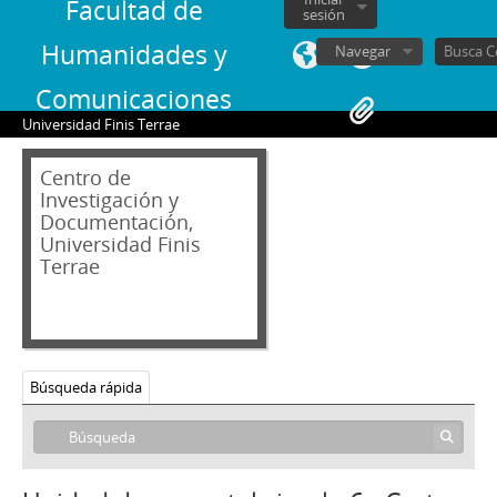
Facultad de
sesión
Humanidades y
Navegar
Comunicaciones
Universidad Finis Terrae
Centro de
Investigación y
Documentación,
Universidad Finis
Terrae
Búsqueda rápida
02 - Archivos personales
JAR - Jorge Alessandri Rodríguez
FBS - Francisco Bulnes Sanfuentes