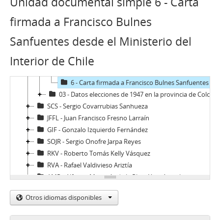
Unidad documental simple 6 - Carta
01 - Discursos
02 - Documentos personales y correspondencia
firmada a Francisco Bulnes
1 - Carta a Fernando Jiménez con motivo de problematizar el estado de la ANEC
2 - Carta de Francisco Bulnes Sanfuentes a Manuel A. Garretón con motivo de comunicar su renuncia a la Falange Nacional y consecuente adhesión al Movimiento Nacional de la Juventud Conservadora
Sanfuentes desde el Ministerio del
3 - Carta de respuesta firmada de Manuel A. Garretón a Francisco Bulnes Sanfuentes con motivo de recepción de la renuncia de Bulnes a Falange Nacional
Interior de Chile
4 - Certificado oficial y firmado con motivo de prestación de servicios a Carabineros de Chile
5 - Carta manuscrita con motivo de petición de ascenso a capitán en la institución de Carabineros de Chile
6 - Carta firmada a Francisco Bulnes Sanfuentes desde el Ministerio del Interior de Chile
03 - Datos elecciones de 1947 en la provincia de Colchagua
SCS - Sergio Covarrubias Sanhueza
JFFL - Juan Francisco Fresno Larraín
GIF - Gonzalo Izquierdo Fernández
SOJR - Sergio Onofre Jarpa Reyes
RKV - Roberto Tomás Kelly Vásquez
RVA - Rafael Valdivieso Ariztía
AMP - Alfonso Marquéz de la Plata Yrarrázaval
FMA - Fernando Matthei Aubel
Otros idiomas disponibles