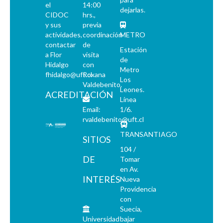
el
14:00
dejarlas.
CIDOC
hrs.,
y sus
previa
actividades,
coordinación
METRO
contactar
de
Estación
a Flor
visita
de
Hidalgo
con
Metro
fhidalgo@uft.cl
Roxana
Los
Valdebenito.
Leones.
ACREDITACIÓN
Línea
Email:
1/6.
rvaldebenito@uft.cl
TRANSANTIAGO
SITIOS
104 /
DE
Tomar
en Av.
INTERÉS
Nueva
Providencia
con
Suecia,
Universidad
bajar