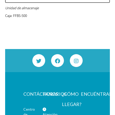
Unidad de almacenaje
Caja:
FFBS-500
CONTÁCTANOS
HORARIOS
¿CÓMO
ENCUÉNTRAN
LLEGAR?
Centro
de
Atención