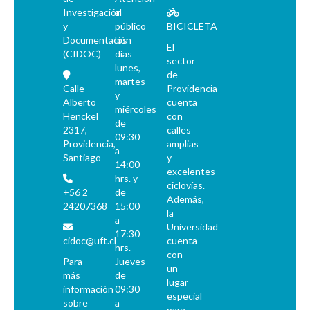
Investigación
al
y
público
BICICLETA
Documentación
los
El
(CIDOC)
días
sector
lunes,
de
martes
Calle
Providencia
y
Alberto
cuenta
miércoles
Henckel
con
de
2317,
calles
09:30
Providencia,
amplias
a
Santiago
y
14:00
excelentes
hrs. y
ciclovías.
+56 2
de
Además,
24207368
15:00
la
a
Universidad
17:30
cidoc@uft.cl
cuenta
hrs.
con
Para
Jueves
un
más
de
lugar
información
09:30
especial
sobre
a
para