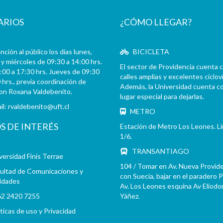
ARIOS
¿CÓMO LLEGAR?
ción al público los días lunes,
BICICLETA
y miércoles de 09:30 a 14:00 hrs.
El sector de Providencia cuenta 
:00 a 17:30 hrs. Jueves de 09:30
calles amplias y excelentes cicloví
 hrs., previa coordinación de
Además, la Universidad cuenta c
con Roxana Valdebenito.
lugar especial para dejarlas.
il:
rvaldebenito@uft.cl
METRO
OS DE INTERÉS
Estación de Metro Los Leones. L
1/6.
TRANSANTIAGO
versidad Finis Terrae
104 / Tomar en Av. Nueva Provid
ultad de Comunicaciones y
con Suecia, bajar en el paradero 
idades
Av. Los Leones esquina Av Eliodo
2 2420 7255
Yáñez.
íticas de uso y Privacidad