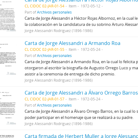
CL CIDOC 02-JAR-01-54
Item
1972-05-12
Part of
Archivos personales
Carta de Jorge Alessandri a Héctor Rojas Albornoz, en la cual 
la colaboración en la candidatura de su sobrino Arturo Alessan
Jorge Alessandri Rodríguez (1896-1986)
Carta de Jorge Alessandri a Armando Roa
CL CIDOC 02-JAR-01-55
Item
1972-05-24
Part of
Archivos personales
Carta de Jorge Alessandri a Armando Roa, en la cual lo felicita 
otorgaron al escribir la biografía de Augusto Orrego Luco y ma
asistir a la ceremonia de entrega de dicho premio.
Jorge Alessandri Rodríguez (1896-1986)
Carta de Jorge Alessandri a Álvaro Orrego Barros
CL CIDOC 02-JAR-01-57
Item
1972-05-24
Part of
Archivos personales
Carta de Jorge Alessandri a Álvaro Orrego Barros, en la cual lo
poder participar en el homenaje que se realizará a su padre.
Jorge Alessandri Rodríguez (1896-1986)
Carta firmada de Herbert Muller a Jorge Alessand