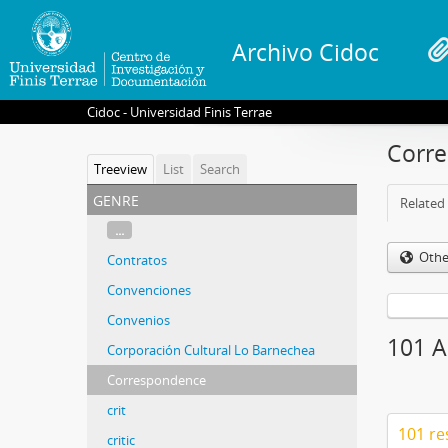
Archivo Cidoc
Cidoc - Universidad Finis Terrae
Corr
Treeview
List
Search
genre
Related 
...
Othe
Contratos
Convenciones
Convenios
101 A
Corporación Cultural Lo Barnechea
Correspondence
crit
101 re
critic