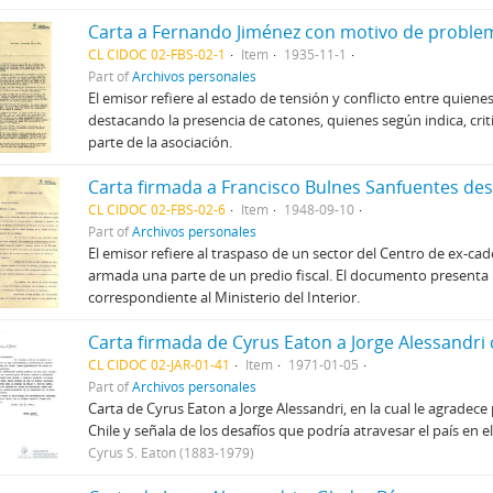
CL CIDOC 02-FBS-02-1
Item
1935-11-1
Part of
Archivos personales
El emisor refiere al estado de tensión y conflicto entre quien
destacando la presencia de catones, quienes según indica, crit
parte de la asociación.
CL CIDOC 02-FBS-02-6
Item
1948-09-10
Part of
Archivos personales
El emisor refiere al traspaso de un sector del Centro de ex-cade
armada una parte de un predio fiscal. El documento presenta
correspondiente al Ministerio del Interior.
CL CIDOC 02-JAR-01-41
Item
1971-01-05
Part of
Archivos personales
Carta de Cyrus Eaton a Jorge Alessandri, en la cual le agradece 
Chile y señala de los desafíos que podría atravesar el país en el
Cyrus S. Eaton (1883-1979)