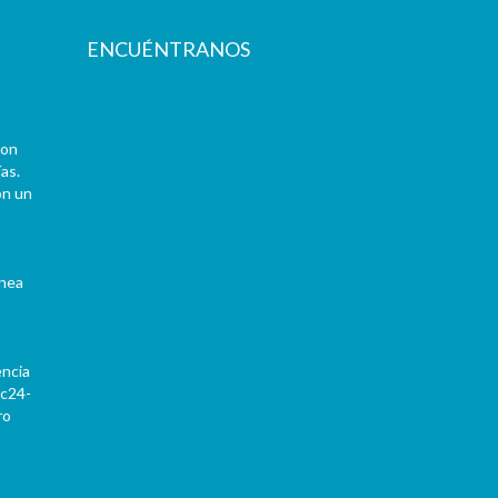
ENCUÉNTRANOS
con
as.
on un
ínea
encia
Pc24-
ro