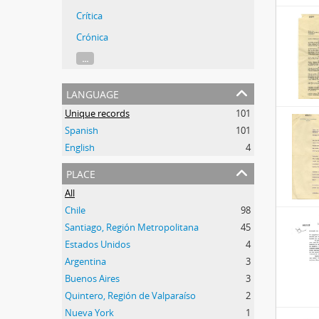
Crítica
Crónica
...
language
Unique records
101
Spanish
101
English
4
place
All
Chile
98
Santiago, Región Metropolitana
45
Estados Unidos
4
Argentina
3
Buenos Aires
3
Quintero, Región de Valparaíso
2
Nueva York
1