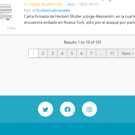
CL CIDOC 02-JAR-01-61
Item
1972-10-17
Part of
Archivos personales
Carta firmada de Herbert Muller a Jorge Alessandri, en la cual 
encuentra exiliado en Nueva York, esto por el ataque por parte
Results 1 to 10 of 101
1
2
3
4
5
6
7
...
11
Next »