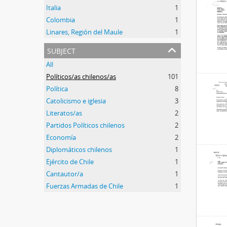
Italia
1
Colombia
1
Linares, Región del Maule
1
subject
All
Políticos/as chilenos/as
101
Política
8
Catolicismo e iglesia
3
Literatos/as
2
Partidos Políticos chilenos
2
Economía
2
Diplomáticos chilenos
1
Ejército de Chile
1
Cantautor/a
1
Fuerzas Armadas de Chile
1