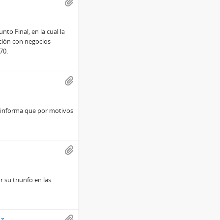
nto Final, en la cual la
ación con negocios
70.
le informa que por motivos
r su triunfo en las
z