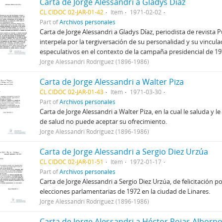
Carta de Jorge Alessandri a Gladys Díaz
CL CIDOC 02-JAR-01-42
Item
1971-02-02
Part of
Archivos personales
Carta de Jorge Alessandri a Gladys Díaz, periodista de revista Pu
interpela por la tergiversación de su personalidad y su vincul
especulativos en el contexto de la campaña presidencial de 19
Jorge Alessandri Rodríguez (1896-1986)
Carta de Jorge Alessandri a Walter Piza
CL CIDOC 02-JAR-01-43
Item
1971-03-30
Part of
Archivos personales
Carta de Jorge Alessandri a Walter Piza, en la cual le saluda y 
de salud no puede aceptar su ofrecimiento.
Jorge Alessandri Rodríguez (1896-1986)
Carta de Jorge Alessandri a Sergio Diez Urzúa
CL CIDOC 02-JAR-01-51
Item
1972-01-17
Part of
Archivos personales
Carta de Jorge Alessandri a Sergio Diez Urzúa, de felicitación po
elecciones parlamentarias de 1972 en la ciudad de Linares.
Jorge Alessandri Rodríguez (1896-1986)
Carta de Jorge Alessandri a Héctor Rojas Alborno