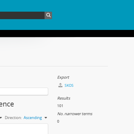
Export
SKOS
Results
dence
101
No. narrower terms
Direction:
Ascending
0