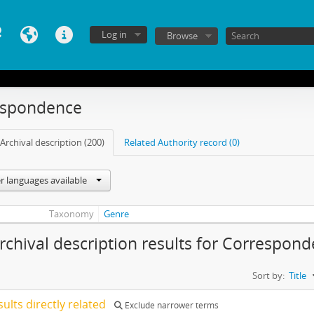
Log in
Browse
espondence
Archival description (200)
Related Authority record (0)
r languages available
Taxonomy
Genre
rchival description results for Correspon
Sort by:
Title
sults directly related
Exclude narrower terms