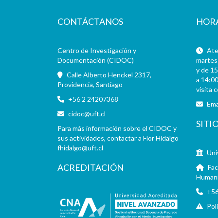
CONTÁCTANOS
HOR
Centro de Investigación y
Aten
Documentación (CIDOC)
martes 
y de 15
Calle Alberto Henckel 2317,
a 14:00
Providencia, Santiago
visita 
+56 2 24207368
Ema
cidoc@uft.cl
SITI
Para más información sobre el CIDOC y
sus actividades, contactar a Flor Hidalgo
fhidalgo@uft.cl
Uni
ACREDITACIÓN
Fac
Human
+56
Pol