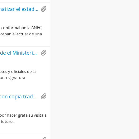
Carta a Fernando Jiménez con motivo de problematizar el estado de la ANEC
es conformaban la ANEC,
icaban el actuar de una
Carta firmada a Francisco Bulnes Sanfuentes desde el Ministerio del Interior de Chile
tes y oficiales de la
 una signatura
Carta firmada de Cyrus Eaton a Jorge Alessandri con copia traducida al español
por hacer grata su visita a
 futuro.