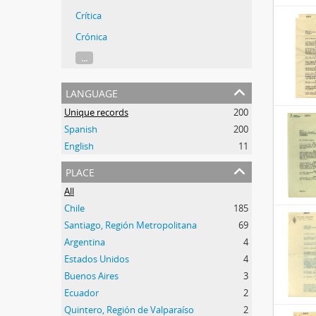
Crítica
Crónica
...
language
Unique records
200
Spanish
200
English
11
place
All
Chile
185
Santiago, Región Metropolitana
69
Argentina
4
Estados Unidos
4
Buenos Aires
3
Ecuador
2
Quintero, Región de Valparaíso
2