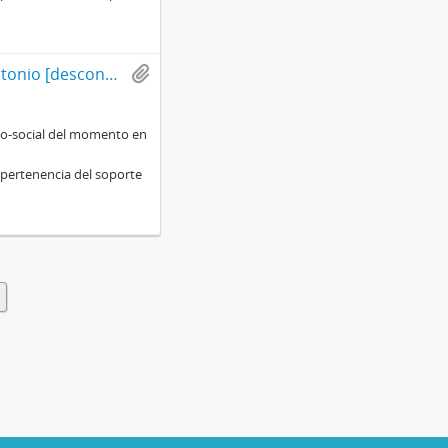
Carta mecanografiada de Gonzalo Izquierdo a Antonio [desconocido] con motivo de entregar un análisis de la situación social, histórica y política en Chile
rico-social del momento en
 pertenencia del soporte