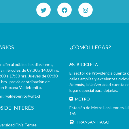
ARIOS
¿CÓMO LLEGAR?
ción al público los días lunes,
BICICLETA
y miércoles de 09:30 a 14:00 hrs.
El sector de Providencia cuenta 
:00 a 17:30 hrs. Jueves de 09:30
calles amplias y excelentes cicloví
 hrs., previa coordinación de
Además, la Universidad cuenta c
con Roxana Valdebenito.
lugar especial para dejarlas.
il:
rvaldebenito@uft.cl
METRO
OS DE INTERÉS
Estación de Metro Los Leones. L
1/6.
TRANSANTIAGO
versidad Finis Terrae