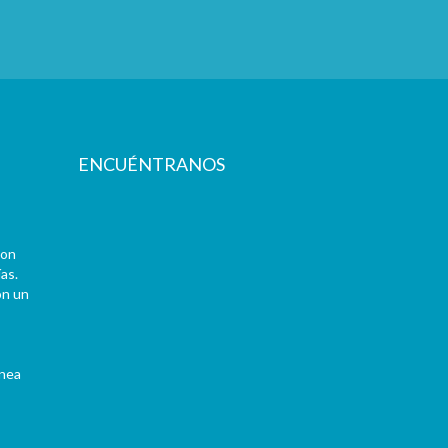
ENCUÉNTRANOS
con
as.
on un
ínea