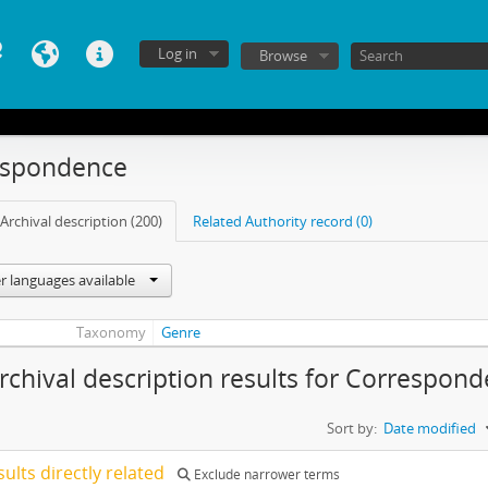
Log in
Browse
espondence
Archival description (200)
Related Authority record (0)
r languages available
Taxonomy
Genre
rchival description results for Correspon
Sort by:
Date modified
sults directly related
Exclude narrower terms