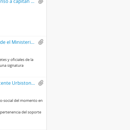
Carta manuscrita con motivo de petición de ascenso a capitán en la institución de Carabineros de Chile
Carta firmada a Francisco Bulnes Sanfuentes desde el Ministerio del Interior de Chile
tes y oficiales de la
 una signatura
Carta mecanografiada de Gonzalo Izquierdo a Vicente Urbistondo con motivo de entregar un análisis de la situación social, histórica y política en Chile
rico-social del momento en
 pertenencia del soporte