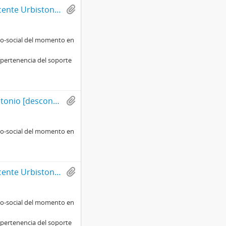
Carta mecanografiada de Gonzalo Izquierdo a Vicente Urbistondo con motivo de entregar un análisis de la situación social, histórica y política en Chile
rico-social del momento en
 pertenencia del soporte
Carta mecanografiada de Gonzalo Izquierdo a Antonio [desconocido] con motivo de entregar un análisis de la situación social, histórica y política en Chile
rico-social del momento en
Carta mecanografiada de Gonzalo Izquierdo a Vicente Urbistondo con motivo de entregar un análisis de la situación social, histórica y política en Chile
rico-social del momento en
 pertenencia del soporte