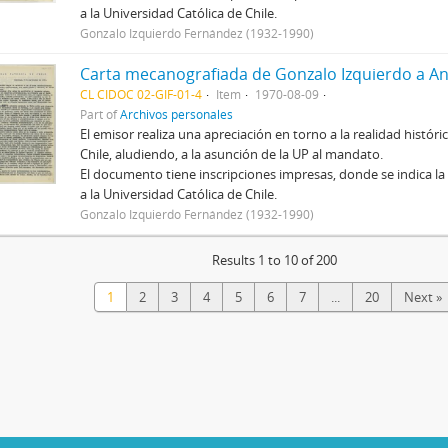
a la Universidad Católica de Chile.
Gonzalo Izquierdo Fernández (1932-1990)
CL CIDOC 02-GIF-01-4
Item
1970-08-09
Part of
Archivos personales
El emisor realiza una apreciación en torno a la realidad histó
Chile, aludiendo, a la asunción de la UP al mandato.
El documento tiene inscripciones impresas, donde se indica la
a la Universidad Católica de Chile.
Gonzalo Izquierdo Fernández (1932-1990)
Results 1 to 10 of 200
1
2
3
4
5
6
7
...
20
Next »