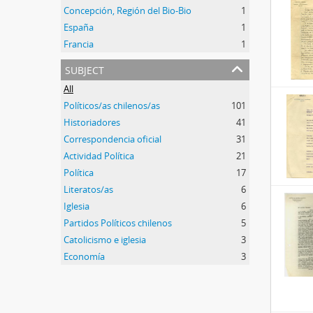
Concepción, Región del Bio-Bio
1
España
1
Francia
1
subject
All
Políticos/as chilenos/as
101
Historiadores
41
Correspondencia oficial
31
Actividad Política
21
Política
17
Literatos/as
6
Iglesia
6
Partidos Políticos chilenos
5
Catolicismo e iglesia
3
Economía
3