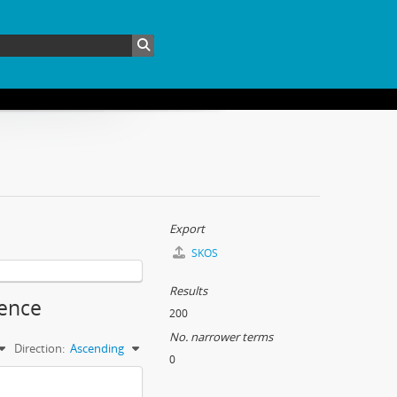
Export
SKOS
Results
dence
200
No. narrower terms
Direction:
Ascending
0