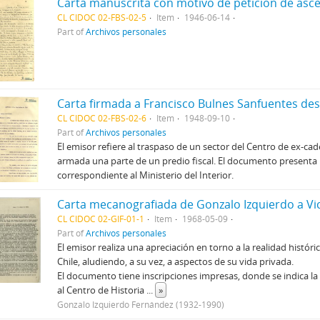
CL CIDOC 02-FBS-02-5
Item
1946-06-14
Part of
Archivos personales
CL CIDOC 02-FBS-02-6
Item
1948-09-10
Part of
Archivos personales
El emisor refiere al traspaso de un sector del Centro de ex-cade
armada una parte de un predio fiscal. El documento presenta
correspondiente al Ministerio del Interior.
CL CIDOC 02-GIF-01-1
Item
1968-05-09
Part of
Archivos personales
El emisor realiza una apreciación en torno a la realidad histó
Chile, aludiendo, a su vez, a aspectos de su vida privada.
El documento tiene inscripciones impresas, donde se indica la
al Centro de Historia
...
»
Gonzalo Izquierdo Fernández (1932-1990)