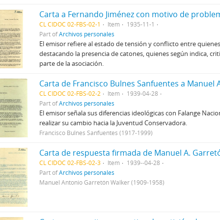
CL CIDOC 02-FBS-02-1
Item
1935-11-1
Part of
Archivos personales
El emisor refiere al estado de tensión y conflicto entre quien
destacando la presencia de catones, quienes según indica, crit
parte de la asociación.
CL CIDOC 02-FBS-02-2
Item
1939-04-28
Part of
Archivos personales
El emisor señala sus diferencias ideológicas con Falange Nac
realizar su cambio hacia la Juventud Conservadora.
Francisco Bulnes Sanfuentes (1917-1999)
CL CIDOC 02-FBS-02-3
Item
1939--04-28
Part of
Archivos personales
Manuel Antonio Garretón Walker (1909-1958)