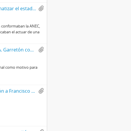
Carta a Fernando Jiménez con motivo de problematizar el estado de la ANEC
es conformaban la ANEC,
icaban el actuar de una
Carta de Francisco Bulnes Sanfuentes a Manuel A. Garretón con motivo de comunicar su renuncia a la Falange Nacional y consecuente adhesión al Movimiento Nacional de la Juventud Conservadora
ional como motivo para
Carta de respuesta firmada de Manuel A. Garretón a Francisco Bulnes Sanfuentes con motivo de recepción de la renuncia de Bulnes a Falange Nacional