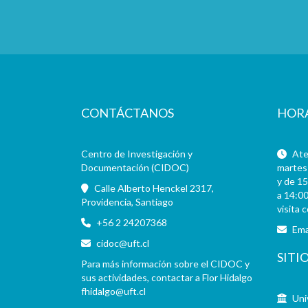
CONTÁCTANOS
HOR
Centro de Investigación y
Aten
Documentación (CIDOC)
martes 
y de 15
Calle Alberto Henckel 2317,
a 14:00
Providencia, Santiago
visita 
+56 2 24207368
Ema
cidoc@uft.cl
SITI
Para más información sobre el CIDOC y
sus actividades, contactar a Flor Hidalgo
fhidalgo@uft.cl
Uni