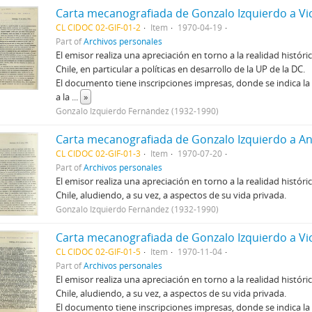
CL CIDOC 02-GIF-01-2
Item
1970-04-19
Part of
Archivos personales
El emisor realiza una apreciación en torno a la realidad histó
Chile, en particular a políticas en desarrollo de la UP de la DC.
El documento tiene inscripciones impresas, donde se indica la
a la
...
»
Gonzalo Izquierdo Fernández (1932-1990)
CL CIDOC 02-GIF-01-3
Item
1970-07-20
Part of
Archivos personales
El emisor realiza una apreciación en torno a la realidad histó
Chile, aludiendo, a su vez, a aspectos de su vida privada.
Gonzalo Izquierdo Fernández (1932-1990)
CL CIDOC 02-GIF-01-5
Item
1970-11-04
Part of
Archivos personales
El emisor realiza una apreciación en torno a la realidad histó
Chile, aludiendo, a su vez, a aspectos de su vida privada.
El documento tiene inscripciones impresas, donde se indica la