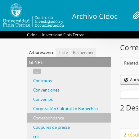
Archivo Cidoc
Cidoc - Universidad Finis Terrae
Corr
Arborescence
Liste
Rechercher
genre
Related 
...
Autr
Contratos
Convenciones
Convenios
2 Des
Corporación Cultural Lo Barnechea
Correspondance
Coupures de presse
2 résu
crit