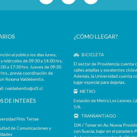
ARIOS
¿CÓMO LLEGAR?
ción al público los días lunes,
BICICLETA
y miércoles de 09:30 a 14:00 hrs.
El sector de Providencia cuenta 
:00 a 17:30 hrs. Jueves de 09:30
calles amplias y excelentes cicloví
 hrs., previa coordinación de
Además, la Universidad cuenta c
con Roxana Valdebenito.
lugar especial para dejarlas.
il:
rvaldebenito@uft.cl
METRO
OS DE INTERÉS
Estación de Metro Los Leones. L
1/6.
TRANSANTIAGO
versidad Finis Terrae
104 / Tomar en Av. Nueva Provid
ultad de Comunicaciones y
con Suecia, bajar en el paradero 
idades