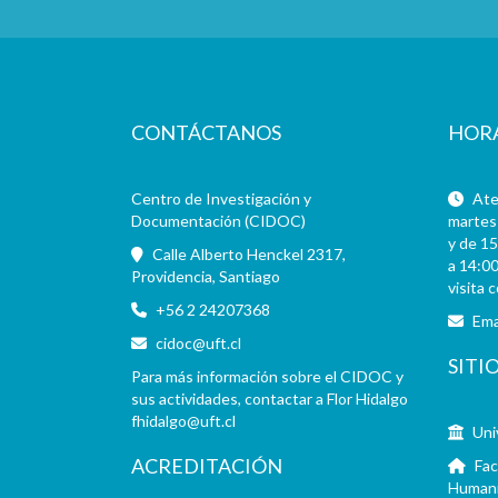
CONTÁCTANOS
HOR
Centro de Investigación y
Aten
Documentación (CIDOC)
martes 
y de 15
Calle Alberto Henckel 2317,
a 14:00
Providencia, Santiago
visita 
+56 2 24207368
Ema
cidoc@uft.cl
SITI
Para más información sobre el CIDOC y
sus actividades, contactar a Flor Hidalgo
fhidalgo@uft.cl
Uni
ACREDITACIÓN
Fac
Human