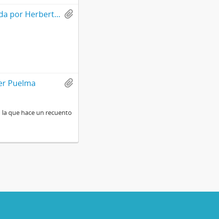
Carta dirigida a Jorge Alessandri Rodríguez firmada por Herbert Müller Puelma
ler Puelma
n la que hace un recuento