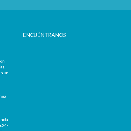
ENCUÉNTRANOS
con
as.
on un
ínea
encia
Pc24-