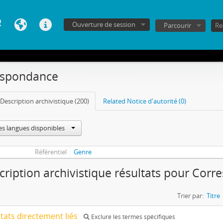
Ouverture de session
Parcourir
espondance
Description archivistique (200)
Related Notice d'autorité (0)
es langues disponibles
Référentiel
Genre
cription archivistique résultats pour Cor
Trier par:
Titre
ltats directement liés
Exclure les termes spécifiques