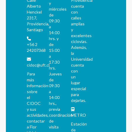
Calle
Providencia
y
Alberto
cuenta
miércoles
Henckel
con
de
2317,
calles
09:30
Providencia,
amplias
a
Santiago
y
14:00
excelentes
hrs. y
ciclovías.
+56 2
de
Además,
24207368
15:00
la
a
Universidad
17:30
cidoc@uft.cl
cuenta
hrs.
con
Para
Jueves
un
más
de
lugar
información
09:30
especial
sobre
a
para
el
14:00
dejarlas.
CIDOC
hrs.,
y sus
previa
actividades,
coordinación
METRO
contactar
de
Estación
a Flor
visita
de