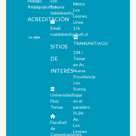
Hidalgo
con
Metro
fhidalgo@uft.cl
Roxana
Los
Valdebenito.
Leones.
ACREDITACIÓN
Línea
Email:
1/6.
rvaldebenito@uft.cl
TRANSANTIAGO
SITIOS
104 /
DE
Tomar
en Av.
INTERÉS
Nueva
Providencia
con
Suecia,
Universidad
bajar
Finis
en el
Terrae
paradero
Pc24-
Av.
Facultad
Los
de
Leones
Comunicaciones