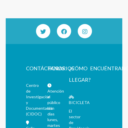
CONTÁCTANOS
HORARIOS
¿CÓMO
ENCUÉNTRAN
LLEGAR?
Centro
de
Atención
Investigación
al
y
público
BICICLETA
Documentación
los
El
(CIDOC)
días
sector
lunes,
de
martes