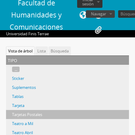
Facultad de
sesión
Humanidades y
Navegar
Comunicaciones
Universidad Finis Terrae
Vista de árbol
Lista
Búsqueda
tipo
...
Sticker
Suplementos
Tablas
Tarjeta
Tarjetas Postales
Teatro a Mil
Teatro Abril