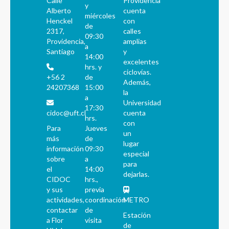
Calle
Providencia
y
Alberto
cuenta
miércoles
Henckel
con
de
2317,
calles
09:30
Providencia,
amplias
a
Santiago
y
14:00
excelentes
hrs. y
ciclovías.
+56 2
de
Además,
24207368
15:00
la
a
Universidad
17:30
cidoc@uft.cl
cuenta
hrs.
con
Para
Jueves
un
más
de
lugar
información
09:30
especial
sobre
a
para
el
14:00
dejarlas.
CIDOC
hrs.,
y sus
previa
actividades,
coordinación
METRO
contactar
de
Estación
a Flor
visita
de