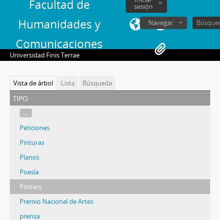
Facultad de
sesión
Humanidades y
Navegar
Comunicaciones
Universidad Finis Terrae
Vista de árbol
Lista
Búsqueda
tipo
...
Peticiones
Pinturas
Planos
Poesía
Pósters
Premio Nacional de Artes
prensa