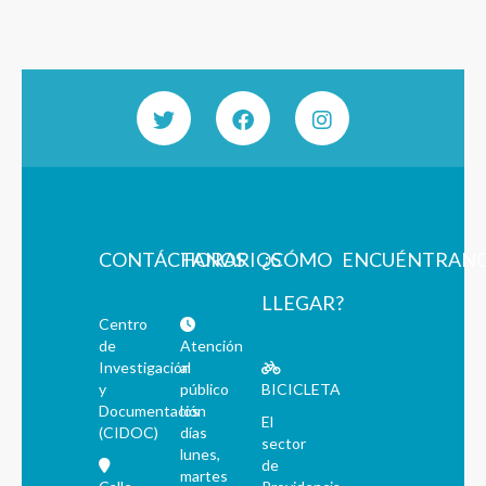
CONTÁCTANOS
HORARIOS
¿CÓMO
ENCUÉNTRAN
LLEGAR?
Centro
de
Atención
Investigación
al
y
público
BICICLETA
Documentación
los
El
(CIDOC)
días
sector
lunes,
de
martes