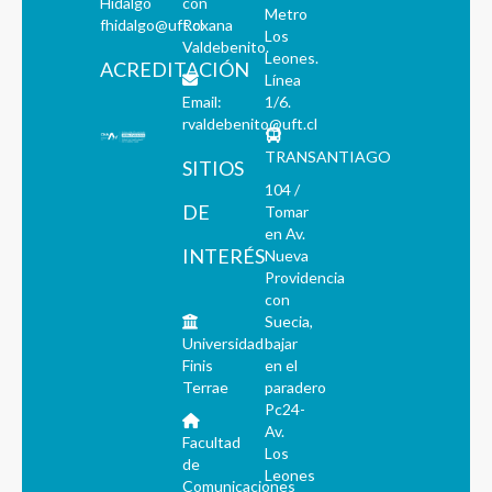
Hidalgo
con
Metro
fhidalgo@uft.cl
Roxana
Los
Valdebenito.
Leones.
ACREDITACIÓN
Línea
Email:
1/6.
rvaldebenito@uft.cl
TRANSANTIAGO
SITIOS
104 /
DE
Tomar
en Av.
INTERÉS
Nueva
Providencia
con
Suecia,
Universidad
bajar
Finis
en el
Terrae
paradero
Pc24-
Av.
Facultad
Los
de
Leones
Comunicaciones