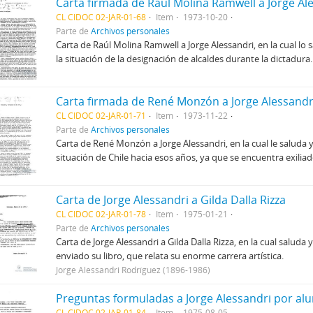
Carta firmada de Raúl Molina Ramwell a Jorge Al
CL CIDOC 02-JAR-01-68
Item
1973-10-20
Parte de
Archivos personales
Carta de Raúl Molina Ramwell a Jorge Alessandri, en la cual lo
la situación de la designación de alcaldes durante la dictadura.
Carta firmada de René Monzón a Jorge Alessandr
CL CIDOC 02-JAR-01-71
Item
1973-11-22
Parte de
Archivos personales
Carta de René Monzón a Jorge Alessandri, en la cual le saluda 
situación de Chile hacia esos años, ya que se encuentra exiliad
Carta de Jorge Alessandri a Gilda Dalla Rizza
CL CIDOC 02-JAR-01-78
Item
1975-01-21
Parte de
Archivos personales
Carta de Jorge Alessandri a Gilda Dalla Rizza, en la cual saluda
enviado su libro, que relata su enorme carrera artística.
Jorge Alessandri Rodríguez (1896-1986)
CL CIDOC 02-JAR-01-84
Item
1975-08-05