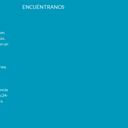
ENCUÉNTRANOS
con
as.
on un
ínea
encia
Pc24-
ro