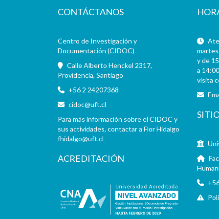
CONTÁCTANOS
HOR
Centro de Investigación y
Aten
Documentación (CIDOC)
martes 
y de 15
Calle Alberto Henckel 2317,
a 14:00
Providencia, Santiago
visita 
+56 2 24207368
Ema
cidoc@uft.cl
SITI
Para más información sobre el CIDOC y
sus actividades, contactar a Flor Hidalgo
fhidalgo@uft.cl
Uni
ACREDITACIÓN
Fac
Human
+56
Pol