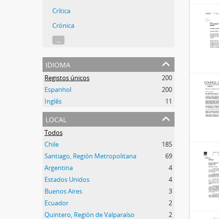
Crítica
Crónica
...
idioma
Registos únicos
200
Espanhol
200
Inglês
11
local
Todos
Chile
185
Santiago, Región Metropolitana
69
Argentina
4
Estados Unidos
4
Buenos Aires
3
Ecuador
2
Quintero, Región de Valparaíso
2