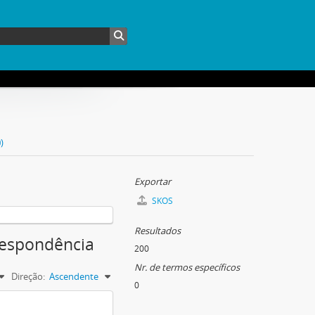
)
Exportar
SKOS
Resultados
rrespondência
200
Nr. de termos específicos
Direção:
Ascendente
0