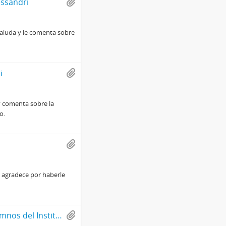
essandri
 saluda y le comenta sobre
i
y comenta sobre la
o.
 y agradece por haberle
Preguntas formuladas a Jorge Alessandri por alumnos del Instituto Nacional