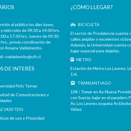
ARIOS
¿CÓMO LLEGAR?
ción al público los días lunes,
BICICLETA
y miércoles de 09:30 a 14:00 hrs.
El sector de Providencia cuenta 
:00 a 17:30 hrs. Jueves de 09:30
calles amplias y excelentes cicloví
 hrs., previa coordinación de
Además, la Universidad cuenta c
con Roxana Valdebenito.
lugar especial para dejarlas.
il:
rvaldebenito@uft.cl
METRO
OS DE INTERÉS
Estación de Metro Los Leones. L
1/6.
TRANSANTIAGO
versidad Finis Terrae
104 / Tomar en Av. Nueva Provid
ultad de Comunicaciones y
con Suecia, bajar en el paradero 
idades
Av. Los Leones esquina Av Eliodo
2 2420 7255
Yáñez.
íticas de uso y Privacidad