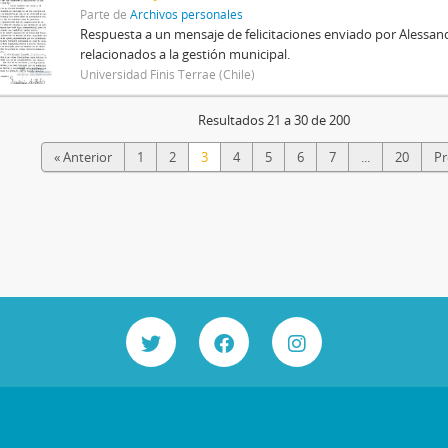
Parte de
Archivos personales
Respuesta a un mensaje de felicitaciones enviado por Alessand
relacionados a la gestión municipal.
Universidad Finis Terrae (Chile)
Resultados 21 a 30 de 200
« Anterior
1
2
3
4
5
6
7
...
20
Pr