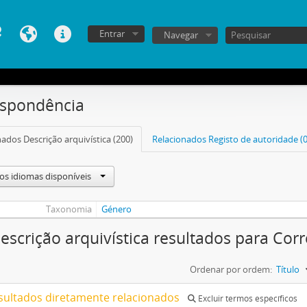
Entrar
Navegar
espondência
ados Descrição arquivística (200)
Relacionados Registo de autoridade (0
os idiomas disponíveis
Taxonomia
Género
escrição arquivística resultados para Co
Ordenar por ordem:
Título
sultados diretamente relacionados
Excluir termos específicos