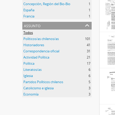
Concepción, Región del Bio-Bio
1
España
1
Francia
1
assunto
Todos
Políticos/as chilenos/as
101
Historiadores
41
Correspondencia oficial
31
Actividad Política
21
Política
17
Literatos/as
6
Iglesia
6
Partidos Políticos chilenos
5
Catolicismo e iglesia
3
Economía
3