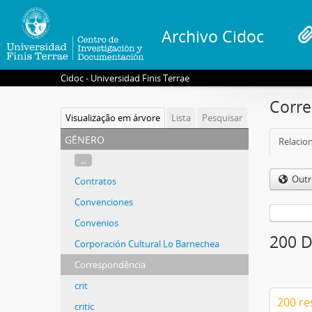
Archivo Cidoc
Cidoc - Universidad Finis Terrae
Corr
Visualização em árvore
Lista
Pesquisar
género
Relacion
...
Outr
Contratos
Convenciones
Convenios
200 D
Corporación Cultural Lo Barnechea
Correspondência
crit
200 re
critic