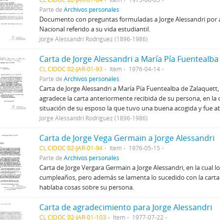
Parte de
Archivos personales
Documento con preguntas formuladas a Jorge Alessandri por a
Nacional referido a su vida estudiantil.
Jorge Alessandri Rodríguez (1896-1986)
Carta de Jorge Alessandri a María Pía Fuentealba
CL CIDOC 02-JAR-01-93
Item
1976-04-14
Parte de
Archivos personales
Carta de Jorge Alessandri a María Pía Fuentealba de Zalaquett, e
agradece la carta anteriormente recibida de su persona, en la c
situación de su esposo la que tuvo una buena acogida y fue ab
Jorge Alessandri Rodríguez (1896-1986)
Carta de Jorge Vega Germain a Jorge Alessandri
CL CIDOC 02-JAR-01-94
Item
1976-05-15
Parte de
Archivos personales
Carta de Jorge Vergara Germain a Jorge Alessandri, en la cual l
cumpleaños, pero además se lamenta lo sucedido con la cart
hablaba cosas sobre su persona.
Carta de agradecimiento para Jorge Alessandri
CL CIDOC 02-JAR-01-103
Item
1977-07-22