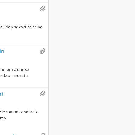
 saluda y se excusa de no
ri
le informa que se
 de una revista.
ri
 y le comunica sobre la
smo.