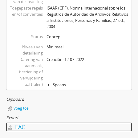
van de instelling
Toegepaste regels
ISAAR (CPF). Norma Internacional sobre los
en/of conventies
Registros de Autoridad de Archivos Relativos
a Instituciones, Personas y Familias, 2.ª ed.,
2004.
Status
Concept
Niveau van
Minimaal
detaillering
Datering van
Creación: 12-07-2022
aanmaak,
herziening of
verwijdering
Taal (talen)
Spaans
Clipboard
Voeg toe
Export
EAC