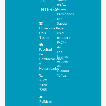
en Av.
INTERÉS
Nueva
Providencia
con
Suecia,
Universidad
bajar
Finis
en el
Terrae
paradero
Pc24-
Av.
Facultad
Los
de
Leones
Comunicaciones
esquina
y
Av
Humanidades
Eliodoro
Yáñez.
+562
2420
7255
Políticas