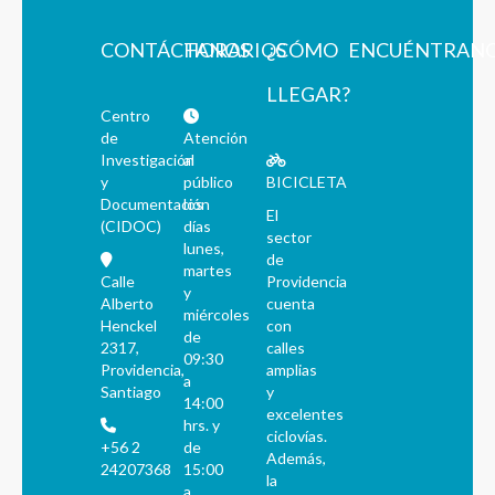
CONTÁCTANOS
HORARIOS
¿CÓMO
ENCUÉNTRAN
LLEGAR?
Centro
de
Atención
Investigación
al
y
público
BICICLETA
Documentación
los
El
(CIDOC)
días
sector
lunes,
de
martes
Calle
Providencia
y
Alberto
cuenta
miércoles
Henckel
con
de
2317,
calles
09:30
Providencia,
amplias
a
Santiago
y
14:00
excelentes
hrs. y
ciclovías.
+56 2
de
Además,
24207368
15:00
la
a