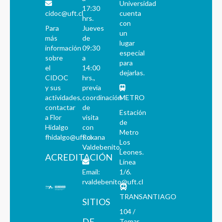
Universidad
17:30
cidoc@uft.cl
cuenta
hrs.
con
Para
Jueves
un
más
de
lugar
información
09:30
especial
sobre
a
para
el
14:00
dejarlas.
CIDOC
hrs.,
y sus
previa
actividades,
coordinación
METRO
contactar
de
Estación
a Flor
visita
de
Hidalgo
con
Metro
fhidalgo@uft.cl
Roxana
Los
Valdebenito.
Leones.
ACREDITACIÓN
Línea
Email:
1/6.
rvaldebenito@uft.cl
TRANSANTIAGO
SITIOS
104 /
DE
Tomar