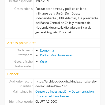
Bestaansperiode
1942-2021
Geschiedenis
Fue un economista y político chileno,
militante de la Unión Demócrata
Independiente (UDI). Además, fue presidente
del Banco Central de Chile y ministro de
Hacienda durante la dictadura militar del
general Augusto Pinochet.
Access points area
Onderwerp
Economía
trefwoord
Políticos/as chilenos/as
Geografische
Chile
trefwoorden
Beheer
Authority record
https://archivocidoc.uft.cl/index.php/sergio-
identifier
de-la-cuadra-1942-2021
Maintained by
Centro de Investigación y Documentación,
Universidad Finis Terrae
Identificatiecode
CL UFT ACIDOC