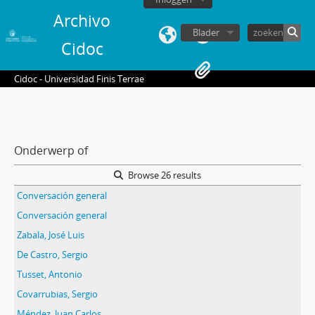
Archivo
Blader
Cidoc
Cidoc - Universidad Finis Terrae
Onderwerp of
Browse 26 results
Conversación general
Conversación general
Zabala, José Luis
De Castro, Sergio
Tusset, Antonio
Covarrubias, Sergio
Méndez, Juan Carlos