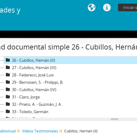
18 - Léniz, Fernando
Iniciar 
ades y
19 - Troncoso, Arturo
20 - De Castro, Sergio
21 - Carvajal, Patricio
22 - Méndez, Juan Carlos
23 - Cubillos, Hernán (I)
d documental simple 26 - Cubillos, Hernán 
24 - Yovane, Arturo
25 - Sesión de conversación sin invitado (II)
26 - Cubillos, Hernán (II)
27 - Cubillos, Hernán (III)
28 - Federecci, José Luis
29 - Bernstein, S. - Philippi, B.
30 - Cubillos, Hernán (IV)
31 - Claro, Jorge
32 - Prieto, A. - Guzmán, J. A.
33 - Toledo, Germán
34 - Müller, Tomás
35 - Errázuriz, Hernán Felipe (I)
udiovisual
Videos Testimoniales
Cubillos, Hernán (II)
36 - Seguel, Enrique