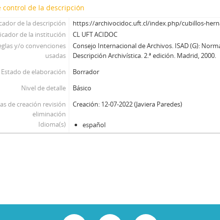
93 - Viera Gallo, José Antonio
 control de la descripción
94 - Boeninger, Edgardo
icador de la descripción
https://archivocidoc.uft.cl/index.php/cubillos-hern
95 - Viera Gallo, Josè Antonio
icador de la institución
CL UFT ACIDOC
96 - Boeninger, Edgardo
eglas y/o convenciones
Consejo Internacional de Archivos. ISAD (G): Norm
97 - Bitar, Sergio
usadas
Descripción Archivística. 2.ª edición. Madrid, 2000.
98 - Chonchol, Jacques
Estado de elaboración
Borrador
99 - Molina Silva, Sergio
Nivel de detalle
Básico
100 - Ossa Pretot, Sergio
101 - Mena, Odlanier
as de creación revisión
Creación: 12-07-2022 (Javiera Paredes)
102 - Silva Cimma, Enrique
eliminación
103 - Mena, Odlanier
Idioma(s)
español
104 - Ossa Pretot, Sergio
105 - Mena, Odlanier
106 - Videla, Ernesto
107 - Mena, Odlanier
108 - Juan Guzmán Tapia (I)
109 - Juan Guzmán Tapia (II)
110 - Juan Guzmán Tapia (III)
111 - Juan Guzmán Tapia (IV)