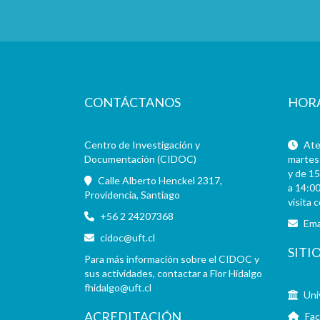
CONTÁCTANOS
HOR
Centro de Investigación y
Aten
Documentación (CIDOC)
martes 
y de 15
Calle Alberto Henckel 2317,
a 14:00
Providencia, Santiago
visita 
+56 2 24207368
Ema
cidoc@uft.cl
SITI
Para más información sobre el CIDOC y
sus actividades, contactar a Flor Hidalgo
fhidalgo@uft.cl
Uni
ACREDITACIÓN
Fac