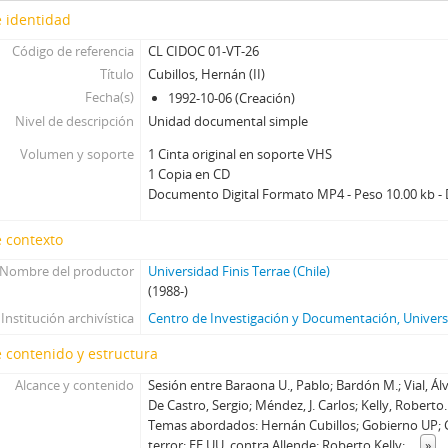
37 - Recabarren, Antonio
 identidad
38 - Costabal, Martín
Código de referencia
CL CIDOC 01-VT-26
39 - Selume, Jorge
Título
Cubillos, Hernán (II)
40 - Errázuriz, Hernán Felipe (II)
Fecha(s)
1992-10-06 (Creación)
41 - Luders, Rolf
Nivel de descripción
Unidad documental simple
42 - Buchi, Hernán
Volumen y soporte
1 Cinta original en soporte VHS
43 - Peñafiel, R. - Silva, F.
1 Copia en CD
44 - Büchi, Hernán
Documento Digital Formato MP4 - Peso 10.00 kb - 
45 - Larroulet, Hernán
46 - Tapia, Daniel
 contexto
47 - Fontaine, Juan Andrés
Nombre del productor
Universidad Finis Terrae (Chile)
48 - Cáceres, Carlos (I)
(1988-)
49 - Garcés, Francisco
Institución archivística
Centro de Investigación y Documentación, Universi
50 - Lamarca, Felipe
51 - Cáceres, Carlos (II)
 contenido y estructura
52 - Ballerino, Jorge
Alcance y contenido
Sesión entre Baraona U., Pablo; Bardón M.; Vial, Ál
53 - Jorge Ballerino II
De Castro, Sergio; Méndez, J. Carlos; Kelly, Roberto.
54 - Romero, Juan
Temas abordados: Hernán Cubillos; Gobierno UP; 
55 - Fernández, Sergio
terror; EE.UU. contra Allende; Roberto Kelly;
...
»