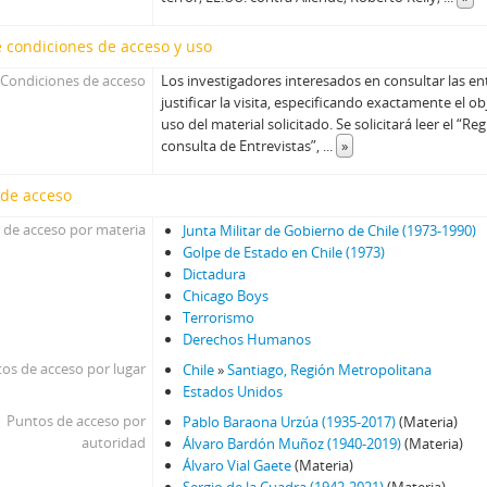
56 - Fernandez, Sergio II
 condiciones de acceso y uso
57 - Madariaga, Mónica I
58 - Madariaga, Mónica II
Condiciones de acceso
Los investigadores interesados en consultar las en
59 - Montero, Enrique I
justificar la visita, especificando exactamente el ob
uso del material solicitado. Se solicitará leer el “
60 - Montero, Enrique II
consulta de Entrevistas”,
...
»
61 - Floody, Nilo
62 - Carrasco, Washington
 de acceso
63 - Canessa, Julio
 de acceso por materia
Junta Militar de Gobierno de Chile (1973-1990)
64 - Canessa, Julio
Golpe de Estado en Chile (1973)
65 - Carmona, Juan de Dios
Dictadura
66 - Pinochet, Augusto
Chicago Boys
67 - Pinochet, Augusto
Terrorismo
68 - Matthei, Fernando
Derechos Humanos
69 - Matthei, Fernando
os de acceso por lugar
Chile
»
Santiago, Región Metropolitana
70 - Stange, Rodolfo
Estados Unidos
71 - Jarpa, Sergio Onofre
Puntos de acceso por
Pablo Baraona Urzúa (1935-2017)
(Materia)
72 - Buckovsky, Vladimir
autoridad
Álvaro Bardón Muñoz (1940-2019)
(Materia)
Álvaro Vial Gaete
(Materia)
73 - Jarpa, Sergio Onofre