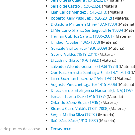
Sergio de la Cuadra (1942-2021)
(Materia)
74 - Jarpa, Sergio Onofre
Sergio de Castro (1930-2024)
(Materia)
75 - Jarpa, Sergio Onofre
Juan Carlos Méndez (1945-2013)
(Materia)
76 - Jarpa, Sergio Onofre
Roberto Kelly Vásquez (1920-2012)
(Materia)
77 - Fresno, Juan Francisco
Dictadura Militar en Chile (1973-1990)
(Materia)
El Mercurio (diario, Santiago, Chile 1900-)
(Mater
78 - Fresno, Juan Francisco
Hernán Cubillos Sallato (1936-2001)
(Materia)
79 - Martínez Busch, Jorge
Unidad Popular (1969-1973)
(Materia)
80 - Martínez Busch, Jorge
Gonzalo Vial Correa (1930-2009)
(Materia)
81 - Thayer, William
Gabriel Valdés (1919-2011)
(Materia)
82 - Moreno, Fernando
El Ladrillo (libro, 1976-1982)
(Materia)
Salvador Allende Gossens (1908-1973)
(Materia
83 - Martínez Busch, Jorge
Qué Pasa (revista, Santiago, Chile 1971-2018)
(M
84 - Silva Solar, Julio
Jaime Guzmán Errázuriz (1946-1991)
(Materia)
85 - Martínez Busch, Jorge
Augusto Pinochet Ugarte (1915-2006)
(Materia)
86 - Fresno, Juan Francisco; Zabala, José.
Dirección de Inteligencia Nacional (DINA) (1974
87 - Fresno, Juan Francisco
Ismael Huerta Díaz (1916-1997)
(Materia)
Orlando Sáenz Rojas (1936-)
(Materia)
88 - Silva Solar, Julio
Ricardo Claro Valdés (1934-2008)
(Materia)
89 - Thayer, William
Sergio Molina Silva (1928-)
(Materia)
90 - Martínez Busch, Jorge
Raúl Sáez Sáez (1913-1992)
(Materia)
91 - Krauss, Enrique
po de puntos de acceso
Entrevistas
92 - Frei B., Arturo