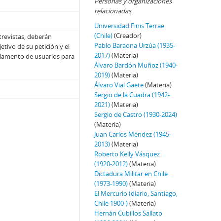
Personas y organizaciones
relacionadas
Universidad Finis Terrae
(Chile)
(Creador)
trevistas, deberán
Pablo Baraona Urzúa (1935-
jetivo de su petición y el
2017)
(Materia)
Reglamento de usuarios para
Álvaro Bardón Muñoz (1940-
2019)
(Materia)
Álvaro Vial Gaete
(Materia)
Sergio de la Cuadra (1942-
2021)
(Materia)
Sergio de Castro (1930-2024)
(Materia)
Juan Carlos Méndez (1945-
2013)
(Materia)
Roberto Kelly Vásquez
(1920-2012)
(Materia)
Dictadura Militar en Chile
(1973-1990)
(Materia)
El Mercurio (diario, Santiago,
Chile 1900-)
(Materia)
Hernán Cubillos Sallato