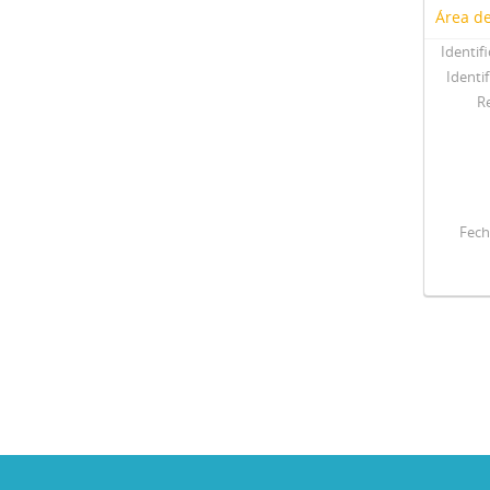
Área de
Identif
Identif
R
Fech