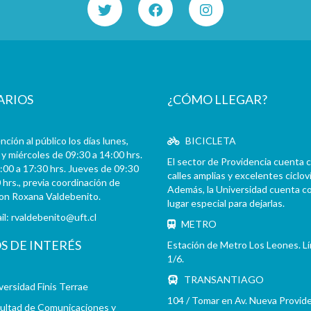
CH - Cita con la Historia
JW - Entrevistas realizadas por James R. Whelan
ARIOS
¿CÓMO LLEGAR?
ción al público los días lunes,
BICICLETA
y miércoles de 09:30 a 14:00 hrs.
El sector de Providencia cuenta 
:00 a 17:30 hrs. Jueves de 09:30
calles amplias y excelentes cicloví
 hrs., previa coordinación de
Además, la Universidad cuenta c
con Roxana Valdebenito.
lugar especial para dejarlas.
il:
rvaldebenito@uft.cl
METRO
OS DE INTERÉS
Estación de Metro Los Leones. L
1/6.
TRANSANTIAGO
versidad Finis Terrae
104 / Tomar en Av. Nueva Provid
ultad de Comunicaciones y