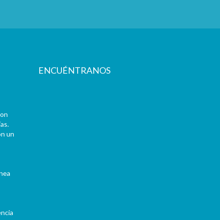
ENCUÉNTRANOS
con
as.
on un
ínea
encia