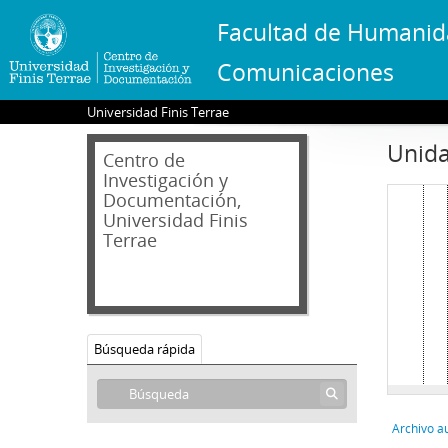
Facultad de Humanid
Comunicaciones
Universidad Finis Terrae
Unida
Centro de
Investigación y
Documentación,
Universidad Finis
Terrae
Búsqueda rápida
Archivo a