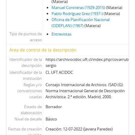
84 - Silva Solar, Julio
(Materia)
85 - Martínez Busch, Jorge
Manuel Contreras (1929-2015)
(Materia)
Pablo Rodríguez Grez (1937-)
(Materia)
86 - Fresno, Juan Francisco; Zabala, José.
Oficina de Planificación Nacional
87 - Fresno, Juan Francisco
(ODEPLAN) (1967)
(Materia)
88 - Silva Solar, Julio
Tipo de puntos de
Entrevistas
89 - Thayer, William
acceso
90 - Martínez Busch, Jorge
Área de control de la descripción
91 - Krauss, Enrique
92 - Frei B., Arturo
Identificador de la
https://archivocidoc.uft.cl/index.php/covarrubias-
93 - Viera Gallo, José Antonio
descripción
sergio
94 - Boeninger, Edgardo
Identificador de la
CL UFT ACIDOC
institución
95 - Viera Gallo, Josè Antonio
Reglas y/o
Consejo Internacional de Archivos. ISAD (G):
96 - Boeninger, Edgardo
convenciones
Norma Internacional General de Descripción
97 - Bitar, Sergio
usadas
Archivística. 2.ª edición. Madrid, 2000.
98 - Chonchol, Jacques
Estado de
Borrador
99 - Molina Silva, Sergio
elaboración
100 - Ossa Pretot, Sergio
Nivel de detalle
Básico
101 - Mena, Odlanier
Fechas de creación
Creación: 12-07-2022 (Javiera Paredes)
102 - Silva Cimma, Enrique