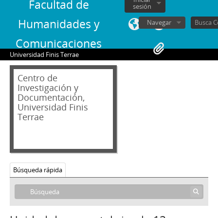
Facultad de
sesión
Humanidades y
Navegar
Comunicaciones
Universidad Finis Terrae
Centro de
01 - Archivo audiovisual
Investigación y
Documentación,
VT - Videos Testimoniales
Universidad Finis
00000 - Inventario Videos Testimoniales
Terrae
1 - Conversación general
2 - Conversación general
3 - Zabala, José Luis
4 - Undurraga, Sergio
5 - Conversación general
Búsqueda rápida
6 - Calvo, Pedro
7 - Cauas, Jorge
8 - Danús, Luis
9 - De Castro, Sergio