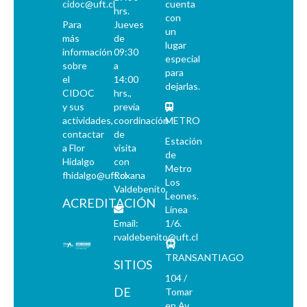
cidoc@uft.cl
cuenta
hrs.
con
Para
Jueves
un
más
de
lugar
información
09:30
especial
sobre
a
para
el
14:00
dejarlas.
CIDOC
hrs.,
y sus
previa
actividades,
coordinación
METRO
contactar
de
Estación
a Flor
visita
de
Hidalgo
con
Metro
fhidalgo@uft.cl
Roxana
Los
Valdebenito.
Leones.
ACREDITACIÓN
Línea
Email:
1/6.
rvaldebenito@uft.cl
TRANSANTIAGO
SITIOS
104 /
DE
Tomar
en Av.