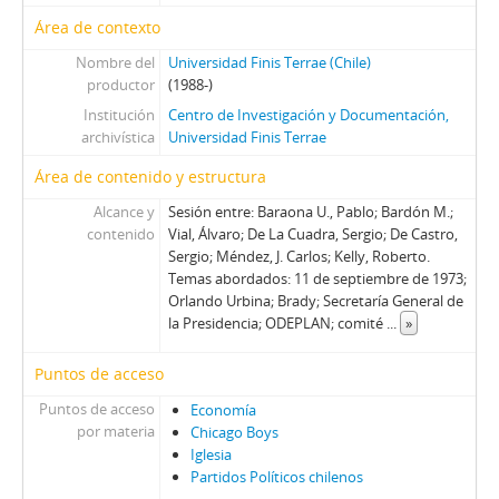
47 - Fontaine, Juan Andrés
Área de contexto
48 - Cáceres, Carlos (I)
49 - Garcés, Francisco
Nombre del
Universidad Finis Terrae (Chile)
productor
(1988-)
50 - Lamarca, Felipe
Institución
Centro de Investigación y Documentación,
51 - Cáceres, Carlos (II)
archivística
Universidad Finis Terrae
52 - Ballerino, Jorge
53 - Jorge Ballerino II
Área de contenido y estructura
54 - Romero, Juan
Alcance y
Sesión entre: Baraona U., Pablo; Bardón M.;
55 - Fernández, Sergio
contenido
Vial, Álvaro; De La Cuadra, Sergio; De Castro,
56 - Fernandez, Sergio II
Sergio; Méndez, J. Carlos; Kelly, Roberto.
57 - Madariaga, Mónica I
Temas abordados: 11 de septiembre de 1973;
Orlando Urbina; Brady; Secretaría General de
58 - Madariaga, Mónica II
la Presidencia; ODEPLAN; comité
...
»
59 - Montero, Enrique I
60 - Montero, Enrique II
Puntos de acceso
61 - Floody, Nilo
Puntos de acceso
62 - Carrasco, Washington
Economía
por materia
Chicago Boys
63 - Canessa, Julio
Iglesia
64 - Canessa, Julio
Partidos Políticos chilenos
65 - Carmona, Juan de Dios