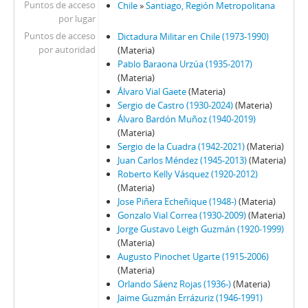
Puntos de acceso
Chile
»
Santiago, Región Metropolitana
66 - Pinochet, Augusto
por lugar
67 - Pinochet, Augusto
Puntos de acceso
Dictadura Militar en Chile (1973-1990)
68 - Matthei, Fernando
por autoridad
(Materia)
69 - Matthei, Fernando
Pablo Baraona Urzúa (1935-2017)
70 - Stange, Rodolfo
(Materia)
Álvaro Vial Gaete
(Materia)
71 - Jarpa, Sergio Onofre
Sergio de Castro (1930-2024)
(Materia)
72 - Buckovsky, Vladimir
Álvaro Bardón Muñoz (1940-2019)
73 - Jarpa, Sergio Onofre
(Materia)
74 - Jarpa, Sergio Onofre
Sergio de la Cuadra (1942-2021)
(Materia)
75 - Jarpa, Sergio Onofre
Juan Carlos Méndez (1945-2013)
(Materia)
Roberto Kelly Vásquez (1920-2012)
76 - Jarpa, Sergio Onofre
(Materia)
77 - Fresno, Juan Francisco
Jose Piñera Echeñique (1948-)
(Materia)
78 - Fresno, Juan Francisco
Gonzalo Vial Correa (1930-2009)
(Materia)
79 - Martínez Busch, Jorge
Jorge Gustavo Leigh Guzmán (1920-1999)
80 - Martínez Busch, Jorge
(Materia)
Augusto Pinochet Ugarte (1915-2006)
81 - Thayer, William
(Materia)
82 - Moreno, Fernando
Orlando Sáenz Rojas (1936-)
(Materia)
83 - Martínez Busch, Jorge
Jaime Guzmán Errázuriz (1946-1991)