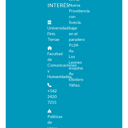
INTERÉS
Nueva
Providencia
con
Suecia,
Universidad
bajar
Finis
en el
Terrae
paradero
Pc24-
Av.
Facultad
Los
de
Leones
Comunicaciones
esquina
y
Av
Humanidades
Eliodoro
Yáñez.
+562
2420
7255
Políticas
de
uso y