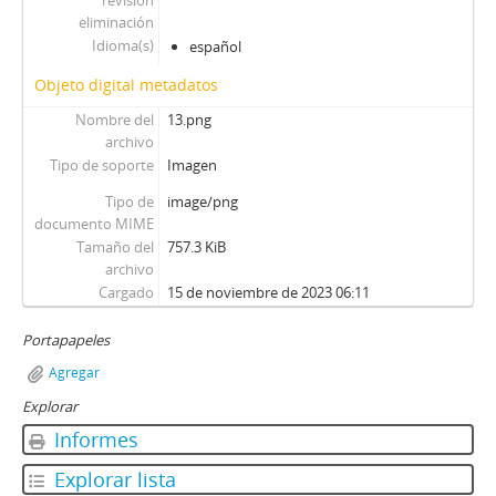
revisión
103 - Mena, Odlanier
eliminación
104 - Ossa Pretot, Sergio
Idioma(s)
español
105 - Mena, Odlanier
Objeto digital metadatos
106 - Videla, Ernesto
107 - Mena, Odlanier
Nombre del
13.png
108 - Juan Guzmán Tapia (I)
archivo
Tipo de soporte
Imagen
109 - Juan Guzmán Tapia (II)
110 - Juan Guzmán Tapia (III)
Tipo de
image/png
111 - Juan Guzmán Tapia (IV)
documento MIME
Tamaño del
757.3 KiB
CH - Cita con la Historia
archivo
JW - Entrevistas realizadas por James R. Whelan
Cargado
15 de noviembre de 2023 06:11
Portapapeles
Agregar
Explorar
Informes
Explorar lista