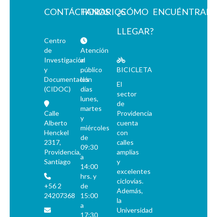
CONTÁCTANOS
HORARIOS
¿CÓMO
ENCUÉNTRAN
LLEGAR?
Centro
de
Atención
Investigación
al
y
público
BICICLETA
Documentación
los
El
(CIDOC)
días
sector
lunes,
de
martes
Calle
Providencia
y
Alberto
cuenta
miércoles
Henckel
con
de
2317,
calles
09:30
Providencia,
amplias
a
Santiago
y
14:00
excelentes
hrs. y
ciclovías.
+56 2
de
Además,
24207368
15:00
la
a
Universidad
17:30