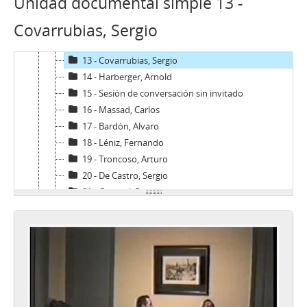
Unidad documental simple 13 -
10 - Baraona, Pablo
Covarrubias, Sergio
11 - Merino, José Toribio
12 - Tusset, Antonio
13 - Covarrubias, Sergio
14 - Harberger, Arnold
15 - Sesión de conversación sin invitado
16 - Massad, Carlos
17 - Bardón, Alvaro
18 - Léniz, Fernando
19 - Troncoso, Arturo
20 - De Castro, Sergio
21 - Carvajal, Patricio
22 - Méndez, Juan Carlos
23 - Cubillos, Hernán (I)
24 - Yovane, Arturo
25 - Sesión de conversación sin invitado (II)
26 - Cubillos, Hernán (II)
27 - Cubillos, Hernán (III)