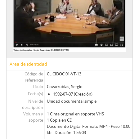
28 - Federecci, José Luis
29 - Bernstein, S. - Philippi, B.
30 - Cubillos, Hernán (IV)
31 - Claro, Jorge
32 - Prieto, A. - Guzmán, J. A.
33 - Toledo, Germán
34 - Müller, Tomás
35 - Errázuriz, Hernán Felipe (I)
36 - Seguel, Enrique
Área de identidad
37 - Recabarren, Antonio
Código de
CL CIDOC 01-VT-13
38 - Costabal, Martín
referencia
39 - Selume, Jorge
Título
Covarrubias, Sergio
40 - Errázuriz, Hernán Felipe (II)
Fecha(s)
1992-07-07 (Creación)
41 - Luders, Rolf
Nivel de
Unidad documental simple
42 - Buchi, Hernán
descripción
43 - Peñafiel, R. - Silva, F.
Volumen y
1 Cinta original en soporte VHS
44 - Büchi, Hernán
soporte
1 Copia en CD
Documento Digital Formato MP4 - Peso 10.00
45 - Larroulet, Hernán
kb - Duración: 1:56:03
46 - Tapia, Daniel