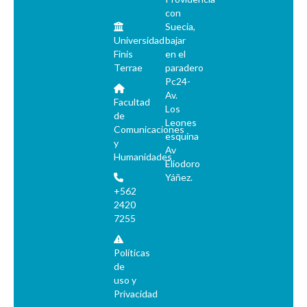
con
Suecia,
Universidad
bajar
Finis
en el
Terrae
paradero
Pc24-
Av.
Facultad
Los
de
Leones
Comunicaciones
esquina
y
Av
Humanidades
Eliodoro
Yáñez.
+562
2420
7255
Políticas
de
uso y
Privacidad