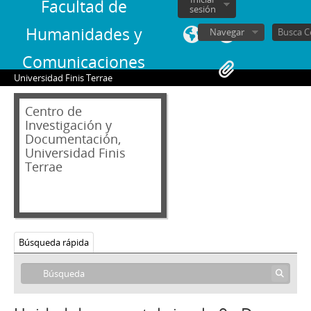
Facultad de
sesión
Humanidades y
Navegar
Comunicaciones
Universidad Finis Terrae
Centro de
Investigación y
Documentación,
Universidad Finis
Terrae
01 - Archivo audiovisual
VT - Videos Testimoniales
00000 - Inventario Videos Testimoniales
1 - Conversación general
Búsqueda rápida
2 - Conversación general
3 - Zabala, José Luis
4 - Undurraga, Sergio
5 - Conversación general