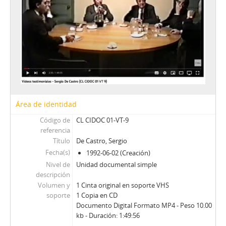
24 - Yovane, Arturo
25 - Sesión de conversación sin invitado (II)
26 - Cubillos, Hernán (II)
27 - Cubillos, Hernán (III)
28 - Federecci, José Luis
29 - Bernstein, S. - Philippi, B.
30 - Cubillos, Hernán (IV)
31 - Claro, Jorge
32 - Prieto, A. - Guzmán, J. A.
Área de identidad
33 - Toledo, Germán
Código de
CL CIDOC 01-VT-9
34 - Müller, Tomás
referencia
35 - Errázuriz, Hernán Felipe (I)
Título
De Castro, Sergio
36 - Seguel, Enrique
Fecha(s)
1992-06-02 (Creación)
37 - Recabarren, Antonio
Nivel de
Unidad documental simple
38 - Costabal, Martín
descripción
39 - Selume, Jorge
Volumen y
1 Cinta original en soporte VHS
40 - Errázuriz, Hernán Felipe (II)
soporte
1 Copia en CD
Documento Digital Formato MP4 - Peso 10.00
41 - Luders, Rolf
kb - Duración: 1:49:56
42 - Buchi, Hernán