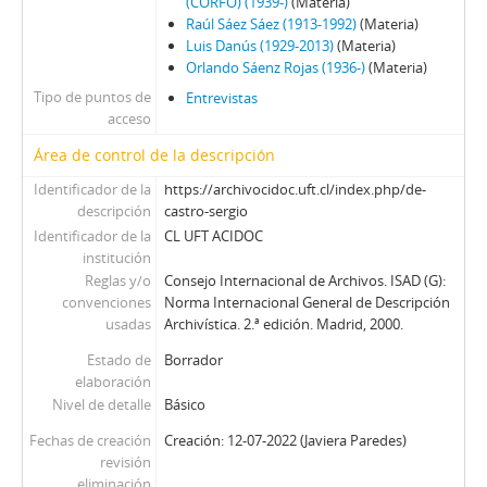
80 - Martínez Busch, Jorge
(CORFO) (1939-)
(Materia)
Raúl Sáez Sáez (1913-1992)
(Materia)
81 - Thayer, William
Luis Danús (1929-2013)
(Materia)
82 - Moreno, Fernando
Orlando Sáenz Rojas (1936-)
(Materia)
83 - Martínez Busch, Jorge
Tipo de puntos de
Entrevistas
84 - Silva Solar, Julio
acceso
85 - Martínez Busch, Jorge
Área de control de la descripción
86 - Fresno, Juan Francisco; Zabala, José.
87 - Fresno, Juan Francisco
Identificador de la
https://archivocidoc.uft.cl/index.php/de-
88 - Silva Solar, Julio
descripción
castro-sergio
89 - Thayer, William
Identificador de la
CL UFT ACIDOC
institución
90 - Martínez Busch, Jorge
Reglas y/o
Consejo Internacional de Archivos. ISAD (G):
91 - Krauss, Enrique
convenciones
Norma Internacional General de Descripción
92 - Frei B., Arturo
usadas
Archivística. 2.ª edición. Madrid, 2000.
93 - Viera Gallo, José Antonio
Estado de
Borrador
94 - Boeninger, Edgardo
elaboración
95 - Viera Gallo, Josè Antonio
Nivel de detalle
Básico
96 - Boeninger, Edgardo
Fechas de creación
Creación: 12-07-2022 (Javiera Paredes)
97 - Bitar, Sergio
revisión
98 - Chonchol, Jacques
eliminación