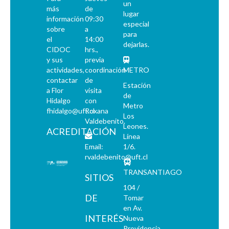
un
más
de
lugar
información
09:30
especial
sobre
a
para
el
14:00
dejarlas.
CIDOC
hrs.,
y sus
previa
actividades,
coordinación
METRO
contactar
de
Estación
a Flor
visita
de
Hidalgo
con
Metro
fhidalgo@uft.cl
Roxana
Los
Valdebenito.
Leones.
ACREDITACIÓN
Línea
Email:
1/6.
rvaldebenito@uft.cl
TRANSANTIAGO
SITIOS
104 /
DE
Tomar
en Av.
INTERÉS
Nueva
Providencia