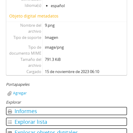
99 - Molina Silva, Sergio
Idioma(s)
español
100 - Ossa Pretot, Sergio
Objeto digital metadatos
101 - Mena, Odlanier
102 - Silva Cimma, Enrique
Nombre del
9.png
103 - Mena, Odlanier
archivo
Tipo de soporte
Imagen
104 - Ossa Pretot, Sergio
105 - Mena, Odlanier
Tipo de
image/png
106 - Videla, Ernesto
documento MIME
107 - Mena, Odlanier
Tamaño del
791.3 KiB
archivo
108 - Juan Guzmán Tapia (I)
Cargado
15 de noviembre de 2023 06:10
109 - Juan Guzmán Tapia (II)
110 - Juan Guzmán Tapia (III)
Portapapeles
111 - Juan Guzmán Tapia (IV)
Agregar
CH - Cita con la Historia
JW - Entrevistas realizadas por James R. Whelan
Explorar
Informes
Explorar lista
Explorar objetos digitales