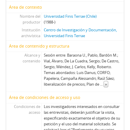
43 - Peñafiel, R. - Silva, F.
Área de contexto
44 - Büchi, Hernán
45 - Larroulet, Hernán
Nombre del
Universidad Finis Terrae (Chile)
productor
(1988-)
46 - Tapia, Daniel
Institución
Centro de Investigación y Documentación,
47 - Fontaine, Juan Andrés
archivística
Universidad Finis Terrae
48 - Cáceres, Carlos (I)
49 - Garcés, Francisco
Área de contenido y estructura
50 - Lamarca, Felipe
Alcance y
Sesión entre: Baraona U., Pablo; Bardón M.;
51 - Cáceres, Carlos (II)
contenido
Vial, Álvaro; De La Cuadra, Sergio; De Castro,
52 - Ballerino, Jorge
Sergio; Méndez, J. Carlos; Kelly, Roberto.
53 - Jorge Ballerino II
Temas abordados: Luis Danus; CORFO;
Papelera; Campaña Alessandri; Raúl Sáez;
54 - Romero, Juan
liberalización de precios; Plan de
...
»
55 - Fernández, Sergio
56 - Fernandez, Sergio II
Área de condiciones de acceso y uso
57 - Madariaga, Mónica I
Condiciones de
Los investigadores interesados en consultar
58 - Madariaga, Mónica II
acceso
las entrevistas, deberán justificar la visita,
59 - Montero, Enrique I
especificando exactamente el objetivo de su
60 - Montero, Enrique II
petición y el uso del material solicitado. Se
61 - Floody, Nilo
solicitará leer el “Reglamento de usuarios