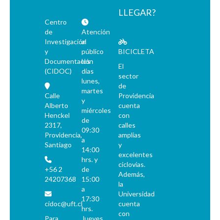
LLEGAR?
Centro
de
Atención
Investigación
al
y
público
BICICLETA
Documentación
los
El
(CIDOC)
días
sector
lunes,
de
martes
Calle
Providencia
y
Alberto
cuenta
miércoles
Henckel
con
de
2317,
calles
09:30
Providencia,
amplias
a
Santiago
y
14:00
excelentes
hrs. y
ciclovías.
+56 2
de
Además,
24207368
15:00
la
a
Universidad
17:30
cidoc@uft.cl
cuenta
hrs.
con
Para
Jueves