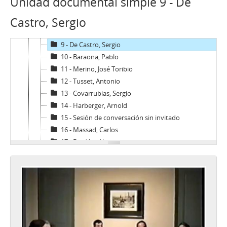
Unidad documental simple 9 - De
6 - Calvo, Pedro
Castro, Sergio
7 - Cauas, Jorge
8 - Danús, Luis
9 - De Castro, Sergio
10 - Baraona, Pablo
11 - Merino, José Toribio
12 - Tusset, Antonio
13 - Covarrubias, Sergio
14 - Harberger, Arnold
15 - Sesión de conversación sin invitado
16 - Massad, Carlos
17 - Bardón, Alvaro
18 - Léniz, Fernando
19 - Troncoso, Arturo
20 - De Castro, Sergio
21 - Carvajal, Patricio
22 - Méndez, Juan Carlos
23 - Cubillos, Hernán (I)