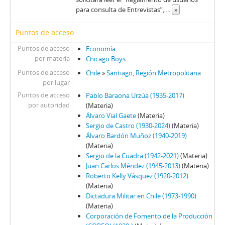
62 - Carrasco, Washington
para consulta de Entrevistas”,
...
»
63 - Canessa, Julio
64 - Canessa, Julio
Puntos de acceso
65 - Carmona, Juan de Dios
Puntos de acceso
Economía
66 - Pinochet, Augusto
por materia
Chicago Boys
67 - Pinochet, Augusto
Puntos de acceso
Chile
»
Santiago, Región Metropolitana
68 - Matthei, Fernando
por lugar
69 - Matthei, Fernando
Puntos de acceso
Pablo Baraona Urzúa (1935-2017)
70 - Stange, Rodolfo
por autoridad
(Materia)
Álvaro Vial Gaete
(Materia)
71 - Jarpa, Sergio Onofre
Sergio de Castro (1930-2024)
(Materia)
72 - Buckovsky, Vladimir
Álvaro Bardón Muñoz (1940-2019)
73 - Jarpa, Sergio Onofre
(Materia)
74 - Jarpa, Sergio Onofre
Sergio de la Cuadra (1942-2021)
(Materia)
75 - Jarpa, Sergio Onofre
Juan Carlos Méndez (1945-2013)
(Materia)
Roberto Kelly Vásquez (1920-2012)
76 - Jarpa, Sergio Onofre
(Materia)
77 - Fresno, Juan Francisco
Dictadura Militar en Chile (1973-1990)
78 - Fresno, Juan Francisco
(Materia)
79 - Martínez Busch, Jorge
Corporación de Fomento de la Producción