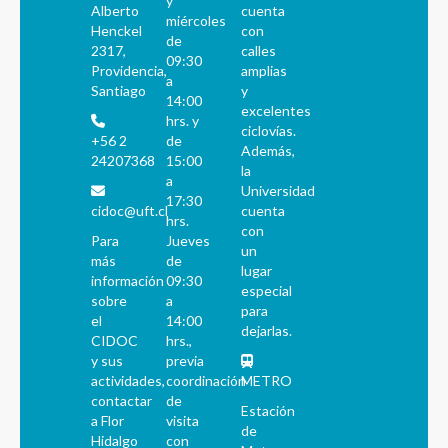
y
Alberto
cuenta
miércoles
Henckel
con
de
2317,
calles
09:30
Providencia,
amplias
a
Santiago
y
14:00
excelentes
hrs. y
ciclovías.
+56 2
de
Además,
24207368
15:00
la
a
Universidad
17:30
cidoc@uft.cl
cuenta
hrs.
con
Para
Jueves
un
más
de
lugar
información
09:30
especial
sobre
a
para
el
14:00
dejarlas.
CIDOC
hrs.,
y sus
previa
actividades,
coordinación
METRO
contactar
de
Estación
a Flor
visita
de
Hidalgo
con