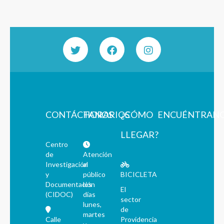
CONTÁCTANOS
HORARIOS
¿CÓMO
ENCUÉNTRAN
LLEGAR?
Centro
de
Atención
Investigación
al
y
público
BICICLETA
Documentación
los
El
(CIDOC)
días
sector
lunes,
de
martes
Calle
Providencia