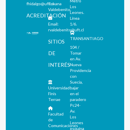
Metro
fhidalgo@uft.cl
Roxana
Los
Valdebenito.
Leones.
ACREDITACIÓN
Línea
Email:
1/6.
rvaldebenito@uft.cl
TRANSANTIAGO
SITIOS
104 /
DE
Tomar
en Av.
INTERÉS
Nueva
Providencia
con
Suecia,
Universidad
bajar
Finis
en el
Terrae
paradero
Pc24-
Av.
Facultad
Los
de
Leones
Comunicaciones
esquina