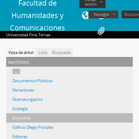
Facultad de
sesión
Humanidades y
Navegar
Comunicaciones
Universidad Finis Terrae
Vista de árbol
Lista
Búsqueda
materias
...
Documentos Públicos
Donaciones
Dramaturgas/os
Ecología
Economía
Edificio Diego Portales
Editores