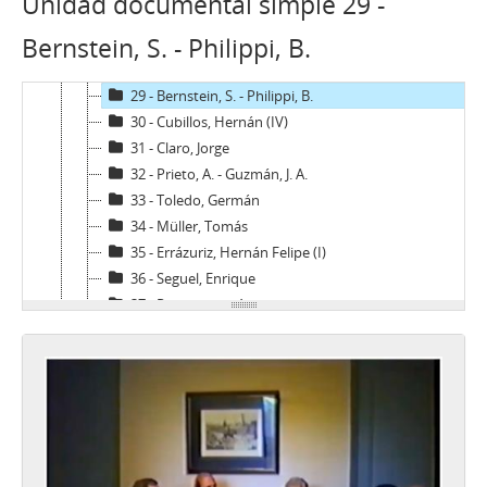
Unidad documental simple 29 -
26 - Cubillos, Hernán (II)
Bernstein, S. - Philippi, B.
27 - Cubillos, Hernán (III)
28 - Federecci, José Luis
29 - Bernstein, S. - Philippi, B.
30 - Cubillos, Hernán (IV)
31 - Claro, Jorge
32 - Prieto, A. - Guzmán, J. A.
33 - Toledo, Germán
34 - Müller, Tomás
35 - Errázuriz, Hernán Felipe (I)
36 - Seguel, Enrique
37 - Recabarren, Antonio
38 - Costabal, Martín
39 - Selume, Jorge
40 - Errázuriz, Hernán Felipe (II)
41 - Luders, Rolf
42 - Buchi, Hernán
43 - Peñafiel, R. - Silva, F.