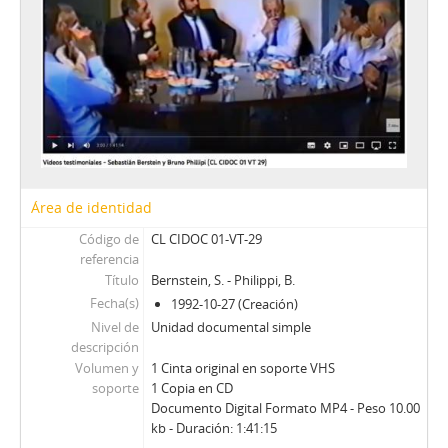
44 - Büchi, Hernán
45 - Larroulet, Hernán
46 - Tapia, Daniel
47 - Fontaine, Juan Andrés
48 - Cáceres, Carlos (I)
49 - Garcés, Francisco
50 - Lamarca, Felipe
51 - Cáceres, Carlos (II)
52 - Ballerino, Jorge
Área de identidad
53 - Jorge Ballerino II
Código de
CL CIDOC 01-VT-29
54 - Romero, Juan
referencia
55 - Fernández, Sergio
Título
Bernstein, S. - Philippi, B.
56 - Fernandez, Sergio II
Fecha(s)
1992-10-27 (Creación)
57 - Madariaga, Mónica I
Nivel de
Unidad documental simple
58 - Madariaga, Mónica II
descripción
59 - Montero, Enrique I
Volumen y
1 Cinta original en soporte VHS
60 - Montero, Enrique II
soporte
1 Copia en CD
61 - Floody, Nilo
Documento Digital Formato MP4 - Peso 10.00
kb - Duración: 1:41:15
62 - Carrasco, Washington