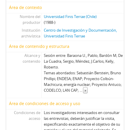
63 - Canessa, Julio
Área de contexto
64 - Canessa, Julio
65 - Carmona, Juan de Dios
Nombre del
Universidad Finis Terrae (Chile)
productor
(1988-)
66 - Pinochet, Augusto
67 - Pinochet, Augusto
Institución
Centro de Investigación y Documentación,
archivística
Universidad Finis Terrae
68 - Matthei, Fernando
69 - Matthei, Fernando
Área de contenido y estructura
70 - Stange, Rodolfo
Alcance y
Sesión entre: Baraona U., Pablo; Bardón M; De
71 - Jarpa, Sergio Onofre
contenido
La Cuadra, Sergio; Méndez, J.Carlos; Kelly,
72 - Buckovsky, Vladimir
Roberto.
73 - Jarpa, Sergio Onofre
Temas abordados: Sebastián Berstein; Bruno
Phillipi; ENDESA; ENAP; Proyecto Colbún-
74 - Jarpa, Sergio Onofre
Machicura; energía nuclear; Proyecto Antuco;
75 - Jarpa, Sergio Onofre
CODELCO; LAN CAP;
...
»
76 - Jarpa, Sergio Onofre
77 - Fresno, Juan Francisco
Área de condiciones de acceso y uso
78 - Fresno, Juan Francisco
Condiciones de
Los investigadores interesados en consultar
79 - Martínez Busch, Jorge
acceso
las entrevistas, deberán justificar la visita,
80 - Martínez Busch, Jorge
especificando exactamente el objetivo de su
81 - Thayer, William