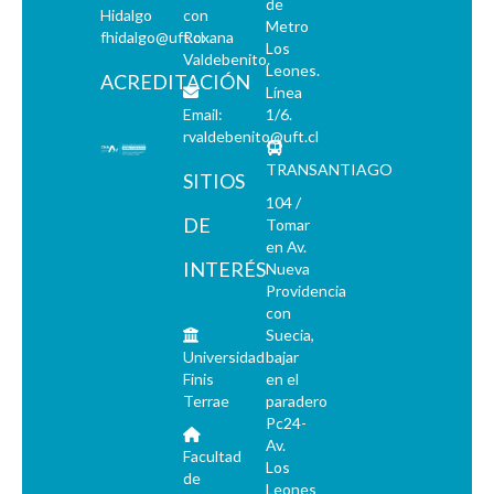
de
Hidalgo
con
Metro
fhidalgo@uft.cl
Roxana
Los
Valdebenito.
Leones.
ACREDITACIÓN
Línea
Email:
1/6.
rvaldebenito@uft.cl
TRANSANTIAGO
SITIOS
104 /
DE
Tomar
en Av.
INTERÉS
Nueva
Providencia
con
Suecia,
Universidad
bajar
Finis
en el
Terrae
paradero
Pc24-
Av.
Facultad
Los
de
Leones