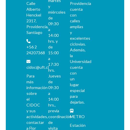
martes
Calle
Providencia
y
Alberto
cuenta
miércoles
Henckel
con
de
2317,
calles
09:30
Providencia,
amplias
a
Santiago
y
14:00
excelentes
hrs. y
ciclovías.
+56 2
de
Además,
24207368
15:00
la
a
Universidad
17:30
cidoc@uft.cl
cuenta
hrs.
con
Para
Jueves
un
más
de
lugar
información
09:30
especial
sobre
a
para
el
14:00
dejarlas.
CIDOC
hrs.,
y sus
previa
actividades,
coordinación
METRO
contactar
de
Estación
a Flor
visita