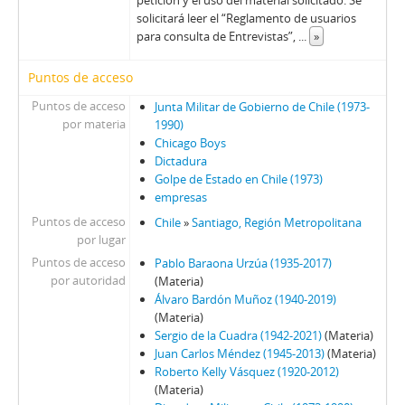
petición y el uso del material solicitado. Se
82 - Moreno, Fernando
solicitará leer el “Reglamento de usuarios
83 - Martínez Busch, Jorge
para consulta de Entrevistas”,
...
»
84 - Silva Solar, Julio
Puntos de acceso
85 - Martínez Busch, Jorge
86 - Fresno, Juan Francisco; Zabala, José.
Puntos de acceso
Junta Militar de Gobierno de Chile (1973-
87 - Fresno, Juan Francisco
por materia
1990)
Chicago Boys
88 - Silva Solar, Julio
Dictadura
89 - Thayer, William
Golpe de Estado en Chile (1973)
90 - Martínez Busch, Jorge
empresas
91 - Krauss, Enrique
Puntos de acceso
Chile
»
Santiago, Región Metropolitana
92 - Frei B., Arturo
por lugar
93 - Viera Gallo, José Antonio
Puntos de acceso
Pablo Baraona Urzúa (1935-2017)
94 - Boeninger, Edgardo
por autoridad
(Materia)
95 - Viera Gallo, Josè Antonio
Álvaro Bardón Muñoz (1940-2019)
(Materia)
96 - Boeninger, Edgardo
Sergio de la Cuadra (1942-2021)
(Materia)
97 - Bitar, Sergio
Juan Carlos Méndez (1945-2013)
(Materia)
98 - Chonchol, Jacques
Roberto Kelly Vásquez (1920-2012)
99 - Molina Silva, Sergio
(Materia)