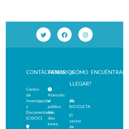
CONTÁCTANOS
HORARIOS
¿CÓMO
ENCUÉNTRAN
LLEGAR?
Centro
de
Atención
Investigación
al
y
público
BICICLETA
Documentación
los
El
(CIDOC)
días
sector
lunes,
de