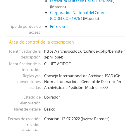
100 - Ossa Pretot, Sergio
Dictadura Militar en Chile (1973-1990)
(Materia)
101 - Mena, Odlanier
Corporación Nacional del Cobre
102 - Silva Cimma, Enrique
(CODELCO) (1976-)
(Materia)
103 - Mena, Odlanier
Tipo de puntos de
Entrevistas
104 - Ossa Pretot, Sergio
acceso
105 - Mena, Odlanier
Área de control de la descripción
106 - Videla, Ernesto
107 - Mena, Odlanier
Identificador de la
https://archivocidoc.uft.cl/index.php/bernstein-
108 - Juan Guzmán Tapia (I)
descripción
s-philippi-b
109 - Juan Guzmán Tapia (II)
Identificador de la
CL UFT ACIDOC
institución
110 - Juan Guzmán Tapia (III)
Reglas y/o
Consejo Internacional de Archivos. ISAD (G):
111 - Juan Guzmán Tapia (IV)
convenciones
Norma Internacional General de Descripción
CH - Cita con la Historia
usadas
Archivística. 2.ª edición. Madrid, 2000.
JW - Entrevistas realizadas por James R. Whelan
Estado de
Borrador
elaboración
Nivel de detalle
Básico
Fechas de creación
Creación: 12-07-2022 (Javiera Paredes)
revisión
eliminación