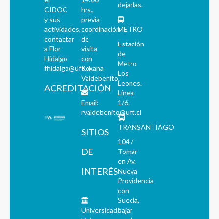
dejarlas.
CIDOC
hrs.,
y sus
previa
actividades,
coordinación
METRO
contactar
de
Estación
a Flor
visita
de
Hidalgo
con
Metro
fhidalgo@uft.cl
Roxana
Los
Valdebenito.
Leones.
ACREDITACIÓN
Línea
Email:
1/6.
rvaldebenito@uft.cl
TRANSANTIAGO
SITIOS
104 /
DE
Tomar
en Av.
INTERÉS
Nueva
Providencia
con
Suecia,
Universidad
bajar