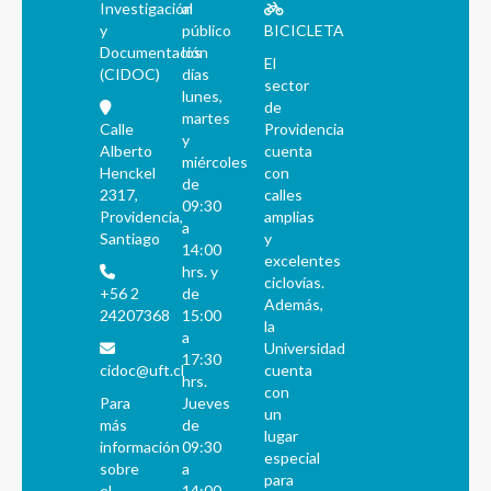
Investigación
al
y
público
BICICLETA
Documentación
los
El
(CIDOC)
días
sector
lunes,
de
martes
Calle
Providencia
y
Alberto
cuenta
miércoles
Henckel
con
de
2317,
calles
09:30
Providencia,
amplias
a
Santiago
y
14:00
excelentes
hrs. y
ciclovías.
+56 2
de
Además,
24207368
15:00
la
a
Universidad
17:30
cidoc@uft.cl
cuenta
hrs.
con
Para
Jueves
un
más
de
lugar
información
09:30
especial
sobre
a
para
el
14:00