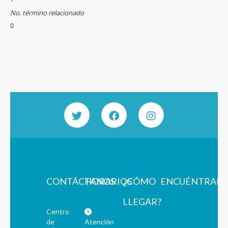
No. término relacionado
0
CONTÁCTANOS
HORARIOS
¿CÓMO
ENCUÉNTRAN
LLEGAR?
Centro
de
Atención