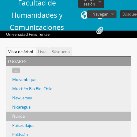
Facultad de
sesión
Humanidades y
Navegar
Comunicaciones
Universidad Finis Terrae
Vista de árbol
Lista
Búsqueda
lugares
...
Mozambique
Mulchén Bio Bio, Chile.
New Jersey
Nicaragua
Ñuñoa
Países Bajos
Pakistán