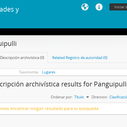
Iniciar 
ades y
ipulli
Descripción archivística (0)
Related Registro de autoridad (0)
Taxonomía
Lugares
cripción archivística results for Panguipull
Ordenar por:
Título
Direction:
Clasificac
imos encontrar ningún resultado para tu búsqueda.