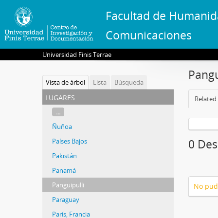
Facultad de Humanid
Comunicaciones
Universidad Finis Terrae
Pangu
Vista de árbol
Lista
Búsqueda
lugares
Related 
...
Ñuñoa
Países Bajos
0 Des
Pakistán
Panamá
Panguipulli
No pud
Paraguay
París, Francia