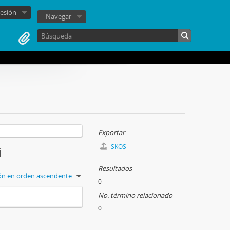
sesión
Navegar
Exportar
SKOS
i
Resultados
ión en orden ascendente
0
No. término relacionado
0