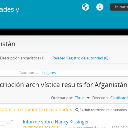
Iniciar 
ades y
istán
Descripción archivística (1)
Related Registro de autoridad (0)
Taxonomía
Lugares
cripción archivística results for Afganistán
Ordenar por:
Título
Direction:
Clasificac
ltados directamente relacionados
Excluir términos relacionados
Informe sobre Nancy Kissinger
CL CIDOC 02-SCS-01-31
Unidad documental simple
1976-05-0