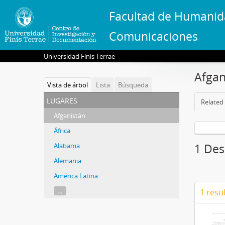
Facultad de Humanid
Comunicaciones
Universidad Finis Terrae
Afgan
Vista de árbol
Lista
Búsqueda
lugares
Related 
Afganistán
África
Alabama
1 Des
Alemania
América Latina
...
1 resu