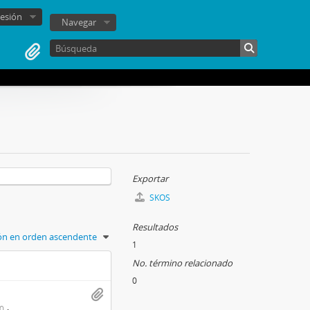
sesión
Navegar
Exportar
SKOS
Resultados
ión en orden ascendente
1
No. término relacionado
0
0