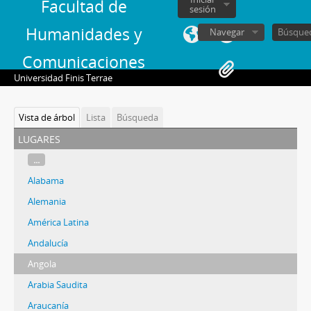
Facultad de
sesión
Humanidades y
Navegar
Comunicaciones
Universidad Finis Terrae
Vista de árbol
Lista
Búsqueda
lugares
...
Alabama
Alemania
América Latina
Andalucía
Angola
Arabia Saudita
Araucanía