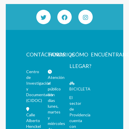
CONTÁCTANOS
HORARIOS
¿CÓMO
ENCUÉNTRAN
LLEGAR?
Centro
de
Atención
Investigación
al
y
público
BICICLETA
Documentación
los
El
(CIDOC)
días
sector
lunes,
de
martes
Calle
Providencia
y
Alberto
cuenta
miércoles
Henckel
con