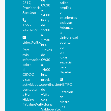
de
2317,
calles
09:30
Providencia,
amplias
a
Santiago
y
14:00
excelentes
hrs. y
ciclovías.
+56 2
de
Además,
24207368
15:00
la
a
Universidad
17:30
cidoc@uft.cl
cuenta
hrs.
con
Para
Jueves
un
más
de
lugar
información
09:30
especial
sobre
a
para
el
14:00
dejarlas.
CIDOC
hrs.,
y sus
previa
actividades,
coordinación
METRO
contactar
de
Estación
a Flor
visita
de
Hidalgo
con
Metro
fhidalgo@uft.cl
Roxana
Los
Valdebenito.