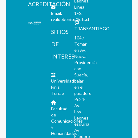
Leones.
ACREDITACIÓN
Línea
Email:
1/6.
rvaldebenito@uft.cl
TRANSANTIAGO
SITIOS
104 /
DE
Tomar
en Av.
INTERÉS
Nueva
Providencia
con
Suecia,
Universidad
bajar
Finis
en el
Terrae
paradero
Pc24-
Av.
Facultad
Los
de
Leones
Comunicaciones
esquina
y
Av
Humanidades
Eliodoro