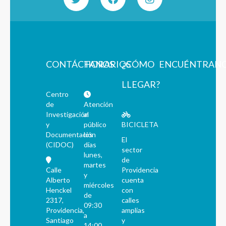
CONTÁCTANOS
HORARIOS
¿CÓMO
ENCUÉNTRAN
LLEGAR?
Centro
de
Atención
Investigación
al
y
público
BICICLETA
Documentación
los
El
(CIDOC)
días
sector
lunes,
de
martes
Calle
Providencia
y
Alberto
cuenta
miércoles
Henckel
con
de
2317,
calles
09:30
Providencia,
amplias
a
Santiago
y
14:00