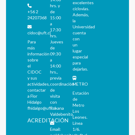
excelentes
hrs. y
ciclovías.
+56 2
de
Además,
24207368
15:00
la
a
Universidad
17:30
cidoc@uft.cl
cuenta
hrs.
con
Para
Jueves
un
más
de
lugar
información
09:30
especial
sobre
a
para
el
14:00
dejarlas.
CIDOC
hrs.,
y sus
previa
actividades,
coordinación
METRO
contactar
de
Estación
a Flor
visita
de
Hidalgo
con
Metro
fhidalgo@uft.cl
Roxana
Los
Valdebenito.
Leones.
ACREDITACIÓN
Línea
Email:
1/6.