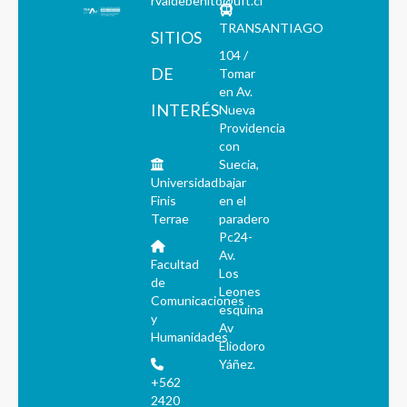
rvaldebenito@uft.cl
TRANSANTIAGO
SITIOS
104 /
DE
Tomar
en Av.
INTERÉS
Nueva
Providencia
con
Suecia,
Universidad
bajar
Finis
en el
Terrae
paradero
Pc24-
Av.
Facultad
Los
de
Leones
Comunicaciones
esquina
y
Av
Humanidades
Eliodoro
Yáñez.
+562
2420