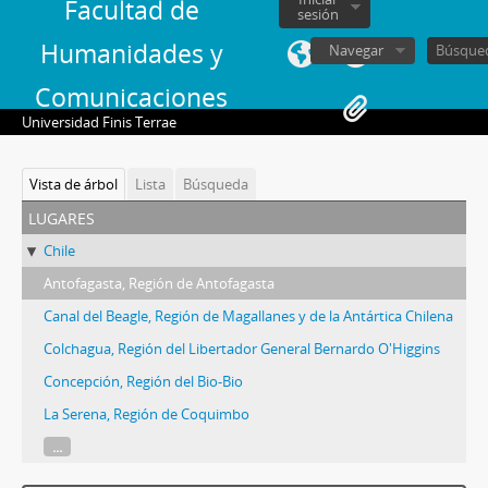
Facultad de
sesión
Humanidades y
Navegar
Comunicaciones
Universidad Finis Terrae
Vista de árbol
Lista
Búsqueda
lugares
Chile
Antofagasta, Región de Antofagasta
Canal del Beagle, Región de Magallanes y de la Antártica Chilena
Colchagua, Región del Libertador General Bernardo O'Higgins
Concepción, Región del Bio-Bio
La Serena, Región de Coquimbo
...