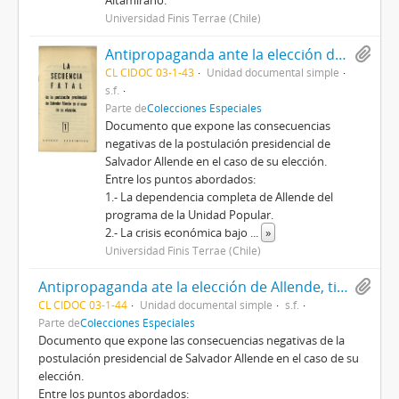
Universidad Finis Terrae (Chile)
Antipropaganda ante la elección de Allende, titulado La secuencia fatal de la postulación presidencial de Salvador Allende en el caso de su elección, por Unidad Patriótica
CL CIDOC 03-1-43
Unidad documental simple
s.f.
Parte de
Colecciones Especiales
Documento que expone las consecuencias
negativas de la postulación presidencial de
Salvador Allende en el caso de su elección.
Entre los puntos abordados:
1.- La dependencia completa de Allende del
programa de la Unidad Popular.
2.- La crisis económica bajo
...
»
Universidad Finis Terrae (Chile)
Antipropaganda ate la elección de Allende, titulado La secuencia fatal de la postulación presidencial de Salvador Allende en el caso de su elección, por Unidad Patriótica
CL CIDOC 03-1-44
Unidad documental simple
s.f.
Parte de
Colecciones Especiales
Documento que expone las consecuencias negativas de la
postulación presidencial de Salvador Allende en el caso de su
elección.
Entre los puntos abordados: