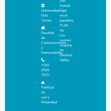
con
Suecia,
Universidad
bajar
Finis
en el
Terrae
paradero
Pc24-
Av.
Facultad
Los
de
Leones
Comunicaciones
esquina
y
Av
Humanidades
Eliodoro
Yáñez.
+562
2420
7255
Políticas
de
uso y
Privacidad