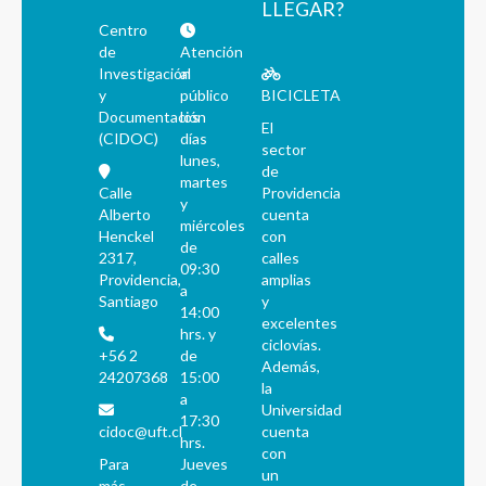
LLEGAR?
Centro
de
Atención
Investigación
al
y
público
BICICLETA
Documentación
los
El
(CIDOC)
días
sector
lunes,
de
martes
Calle
Providencia
y
Alberto
cuenta
miércoles
Henckel
con
de
2317,
calles
09:30
Providencia,
amplias
a
Santiago
y
14:00
excelentes
hrs. y
ciclovías.
+56 2
de
Además,
24207368
15:00
la
a
Universidad
17:30
cidoc@uft.cl
cuenta
hrs.
con
Para
Jueves
un
más
de