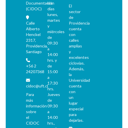
Documentación
los
El
(CIDOC)
días
sector
lunes,
de
martes
Calle
Providencia
y
Alberto
cuenta
miércoles
Henckel
con
de
2317,
calles
09:30
Providencia,
amplias
a
Santiago
y
14:00
excelentes
hrs. y
ciclovías.
+56 2
de
Además,
24207368
15:00
la
a
Universidad
17:30
cidoc@uft.cl
cuenta
hrs.
con
Para
Jueves
un
más
de
lugar
información
09:30
especial
sobre
a
para
el
14:00
dejarlas.
CIDOC
hrs.,