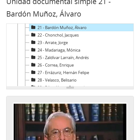
Unidad documental simple 21 -
18 - De Castro Spikula, Sergio
Bardón Muñoz, Álvaro
19 - Pérez de Arce, Hermógenes
20 - Torres Silva, Fernando
21 - Bardón Muñoz, Álvaro
22 - Chonchol, Jacques
23 - Arrate, Jorge
24 - Madariaga, Mónica
25 - Zaldívar Larraín, Andrés
26 - Correa, Enrique
27 - Errázuriz, Hernán Felipe
28 - Velasco, Belisario
29 - Pérez Yoma, Edmundo
30 - Menem, Carlos
31 - Cortázar, René
32 - Martínez Busch, Jorge
33 - Figueroa, Carlos
34 - Boeninger, Edgardo
35 - Foxley, Alejandro