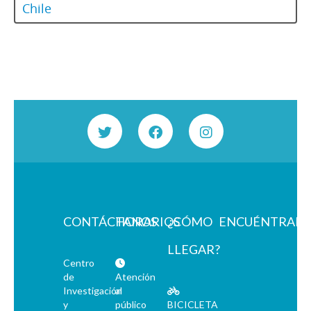
Chile
CONTÁCTANOS
HORARIOS
¿CÓMO
ENCUÉNTRAN
LLEGAR?
Centro
de
Atención
Investigación
al
y
público
BICICLETA