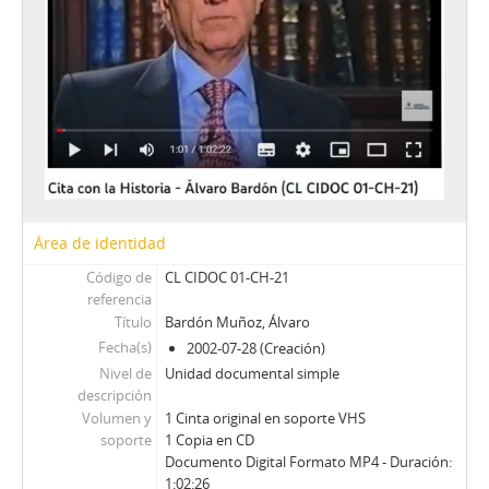
36 - Schweitzer, Miguel Alex
37 - Guzmán, Juan Antonio
38 - Alessandri Bessa, Arturo
39 - Cardemil, Alberto
40 - Cáceres, Carlos
JW - Entrevistas realizadas por James R. Whelan
Área de identidad
Código de
CL CIDOC 01-CH-21
referencia
Título
Bardón Muñoz, Álvaro
Fecha(s)
2002-07-28 (Creación)
Nivel de
Unidad documental simple
descripción
Volumen y
1 Cinta original en soporte VHS
soporte
1 Copia en CD
Documento Digital Formato MP4 - Duración:
1:02:26