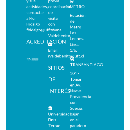
y sus
previa
actividades,
coordinación
METRO
contactar
de
Estación
a Flor
visita
de
Hidalgo
con
Metro
fhidalgo@uft.cl
Roxana
Los
Valdebenito.
Leones.
ACREDITACIÓN
Línea
Email:
1/6.
rvaldebenito@uft.cl
TRANSANTIAGO
SITIOS
104 /
DE
Tomar
en Av.
INTERÉS
Nueva
Providencia
con
Suecia,
Universidad
bajar
Finis
en el
Terrae
paradero