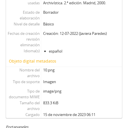
100 - Ossa Pretot, Sergio
usadas
Archivística. 2.ª edición. Madrid, 2000.
101 - Mena, Odlanier
Estado de
Borrador
102 - Silva Cimma, Enrique
elaboración
103 - Mena, Odlanier
Nivel de detalle
Básico
104 - Ossa Pretot, Sergio
Fechas de creación
Creación: 12-07-2022 (Javiera Paredes)
105 - Mena, Odlanier
revisión
106 - Videla, Ernesto
eliminación
107 - Mena, Odlanier
Idioma(s)
español
108 - Juan Guzmán Tapia (I)
Objeto digital metadatos
109 - Juan Guzmán Tapia (II)
Nombre del
10.png
110 - Juan Guzmán Tapia (III)
archivo
111 - Juan Guzmán Tapia (IV)
Tipo de soporte
Imagen
CH - Cita con la Historia
Tipo de
image/png
JW - Entrevistas realizadas por James R. Whelan
documento MIME
Tamaño del
833.3 KiB
archivo
Cargado
15 de noviembre de 2023 06:11
Portapapeles