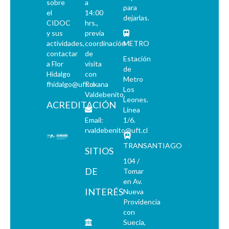
sobre
a
para
el
14:00
dejarlas.
CIDOC
hrs.,
y sus
previa
actividades,
coordinación
METRO
contactar
de
Estación
a Flor
visita
de
Hidalgo
con
Metro
fhidalgo@uft.cl
Roxana
Los
Valdebenito.
Leones.
ACREDITACIÓN
Línea
Email:
1/6.
rvaldebenito@uft.cl
TRANSANTIAGO
SITIOS
104 /
DE
Tomar
en Av.
INTERÉS
Nueva
Providencia
con
Suecia,