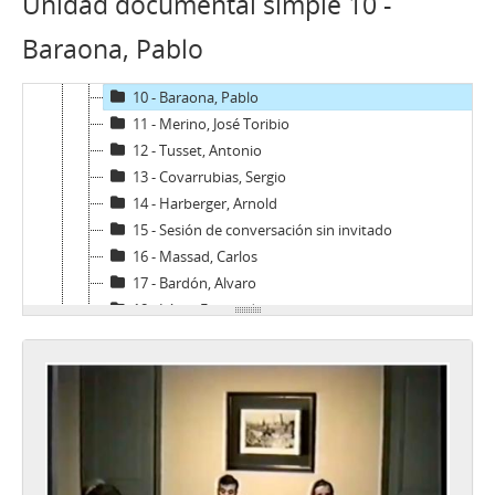
Unidad documental simple 10 -
7 - Cauas, Jorge
Baraona, Pablo
8 - Danús, Luis
9 - De Castro, Sergio
10 - Baraona, Pablo
11 - Merino, José Toribio
12 - Tusset, Antonio
13 - Covarrubias, Sergio
14 - Harberger, Arnold
15 - Sesión de conversación sin invitado
16 - Massad, Carlos
17 - Bardón, Alvaro
18 - Léniz, Fernando
19 - Troncoso, Arturo
20 - De Castro, Sergio
21 - Carvajal, Patricio
22 - Méndez, Juan Carlos
23 - Cubillos, Hernán (I)
24 - Yovane, Arturo