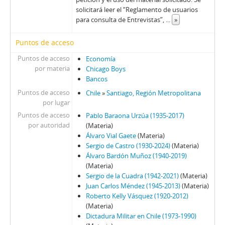
63 - Canessa, Julio
solicitará leer el “Reglamento de usuarios
para consulta de Entrevistas”,
...
»
64 - Canessa, Julio
65 - Carmona, Juan de Dios
Puntos de acceso
66 - Pinochet, Augusto
67 - Pinochet, Augusto
Puntos de acceso
Economía
68 - Matthei, Fernando
por materia
Chicago Boys
Bancos
69 - Matthei, Fernando
70 - Stange, Rodolfo
Puntos de acceso
Chile
»
Santiago, Región Metropolitana
por lugar
71 - Jarpa, Sergio Onofre
Puntos de acceso
Pablo Baraona Urzúa (1935-2017)
72 - Buckovsky, Vladimir
por autoridad
(Materia)
73 - Jarpa, Sergio Onofre
Álvaro Vial Gaete
(Materia)
74 - Jarpa, Sergio Onofre
Sergio de Castro (1930-2024)
(Materia)
75 - Jarpa, Sergio Onofre
Álvaro Bardón Muñoz (1940-2019)
76 - Jarpa, Sergio Onofre
(Materia)
Sergio de la Cuadra (1942-2021)
(Materia)
77 - Fresno, Juan Francisco
Juan Carlos Méndez (1945-2013)
(Materia)
78 - Fresno, Juan Francisco
Roberto Kelly Vásquez (1920-2012)
79 - Martínez Busch, Jorge
(Materia)
80 - Martínez Busch, Jorge
Dictadura Militar en Chile (1973-1990)