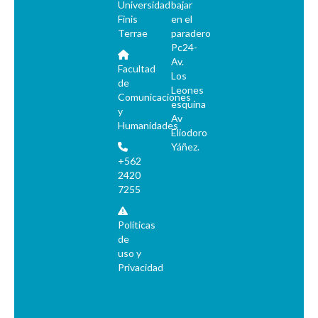
Universidad
bajar
Finis
en el
Terrae
paradero
Pc24-
Av.
Facultad
Los
de
Leones
Comunicaciones
esquina
y
Av
Humanidades
Eliodoro
Yáñez.
+562
2420
7255
Políticas
de
uso y
Privacidad