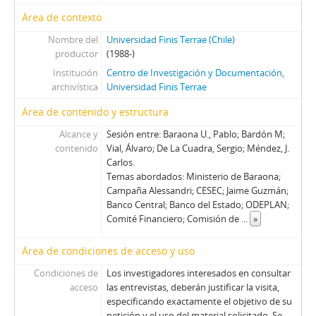
44 - Büchi, Hernán
Área de contexto
45 - Larroulet, Hernán
46 - Tapia, Daniel
Nombre del
Universidad Finis Terrae (Chile)
productor
(1988-)
47 - Fontaine, Juan Andrés
Institución
Centro de Investigación y Documentación,
48 - Cáceres, Carlos (I)
archivística
Universidad Finis Terrae
49 - Garcés, Francisco
50 - Lamarca, Felipe
Área de contenido y estructura
51 - Cáceres, Carlos (II)
Alcance y
Sesión entre: Baraona U., Pablo; Bardón M;
52 - Ballerino, Jorge
contenido
Vial, Álvaro; De La Cuadra, Sergio; Méndez, J.
53 - Jorge Ballerino II
Carlos.
54 - Romero, Juan
Temas abordados: Ministerio de Baraona;
Campaña Alessandri; CESEC; Jaime Guzmán;
55 - Fernández, Sergio
Banco Central; Banco del Estado; ODEPLAN;
56 - Fernandez, Sergio II
Comité Financiero; Comisión de
...
»
57 - Madariaga, Mónica I
58 - Madariaga, Mónica II
Área de condiciones de acceso y uso
59 - Montero, Enrique I
Condiciones de
Los investigadores interesados en consultar
60 - Montero, Enrique II
acceso
las entrevistas, deberán justificar la visita,
61 - Floody, Nilo
especificando exactamente el objetivo de su
62 - Carrasco, Washington
petición y el uso del material solicitado. Se