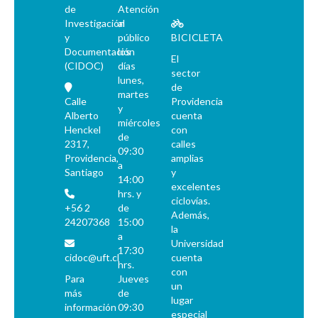
de
Atención
Investigación
al
y
público
BICICLETA
Documentación
los
El
(CIDOC)
días
sector
lunes,
de
martes
Calle
Providencia
y
Alberto
cuenta
miércoles
Henckel
con
de
2317,
calles
09:30
Providencia,
amplias
a
Santiago
y
14:00
excelentes
hrs. y
ciclovías.
+56 2
de
Además,
24207368
15:00
la
a
Universidad
17:30
cidoc@uft.cl
cuenta
hrs.
con
Para
Jueves
un
más
de
lugar
información
09:30
especial