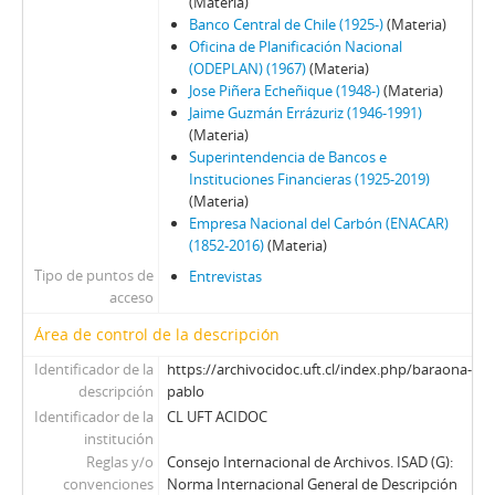
81 - Thayer, William
(Materia)
Banco Central de Chile (1925-)
(Materia)
82 - Moreno, Fernando
Oficina de Planificación Nacional
83 - Martínez Busch, Jorge
(ODEPLAN) (1967)
(Materia)
84 - Silva Solar, Julio
Jose Piñera Echeñique (1948-)
(Materia)
85 - Martínez Busch, Jorge
Jaime Guzmán Errázuriz (1946-1991)
86 - Fresno, Juan Francisco; Zabala, José.
(Materia)
Superintendencia de Bancos e
87 - Fresno, Juan Francisco
Instituciones Financieras (1925-2019)
88 - Silva Solar, Julio
(Materia)
89 - Thayer, William
Empresa Nacional del Carbón (ENACAR)
90 - Martínez Busch, Jorge
(1852-2016)
(Materia)
91 - Krauss, Enrique
Tipo de puntos de
Entrevistas
92 - Frei B., Arturo
acceso
93 - Viera Gallo, José Antonio
Área de control de la descripción
94 - Boeninger, Edgardo
Identificador de la
https://archivocidoc.uft.cl/index.php/baraona-
95 - Viera Gallo, Josè Antonio
descripción
pablo
96 - Boeninger, Edgardo
Identificador de la
CL UFT ACIDOC
97 - Bitar, Sergio
institución
98 - Chonchol, Jacques
Reglas y/o
Consejo Internacional de Archivos. ISAD (G):
99 - Molina Silva, Sergio
convenciones
Norma Internacional General de Descripción