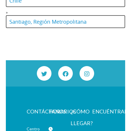
Chile
»
Santiago, Región Metropolitana
CONTÁCTANOS
HORARIOS
¿CÓMO
ENCUÉNTRAN
LLEGAR?
Centro