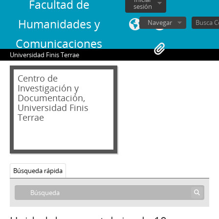
Facultad de
sesión
Humanidades y
Navegar
Comunicaciones
Universidad Finis Terrae
Centro de
Investigación y
Documentación,
Universidad Finis
Terrae
01 - Archivo audiovisual
VT - Videos Testimoniales
00000 - Inventario Videos Testimoniales
1 - Conversación general
2 - Conversación general
Búsqueda rápida
3 - Zabala, José Luis
4 - Undurraga, Sergio
5 - Conversación general
6 - Calvo, Pedro