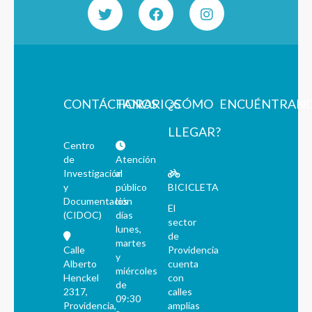
CONTÁCTANOS
HORARIOS
¿CÓMO
ENCUÉNTRAN
LLEGAR?
Centro
de
Atención
Investigación
al
y
público
BICICLETA
Documentación
los
El
(CIDOC)
días
sector
lunes,
de
martes
Calle
Providencia
y
Alberto
cuenta
miércoles
Henckel
con
de
2317,
calles
09:30
Providencia,
amplias