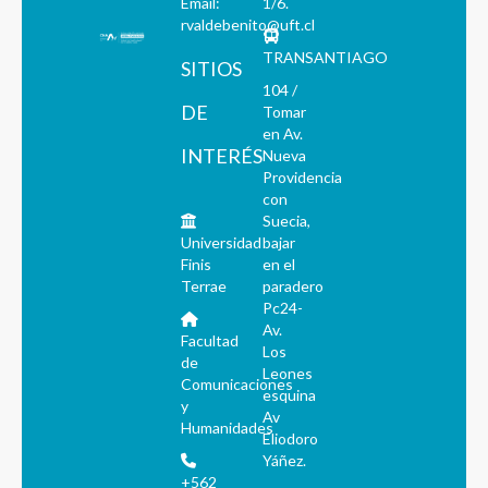
Email:
1/6.
rvaldebenito@uft.cl
TRANSANTIAGO
SITIOS
104 /
DE
Tomar
en Av.
INTERÉS
Nueva
Providencia
con
Suecia,
Universidad
bajar
Finis
en el
Terrae
paradero
Pc24-
Av.
Facultad
Los
de
Leones
Comunicaciones
esquina
y
Av
Humanidades
Eliodoro
Yáñez.
+562