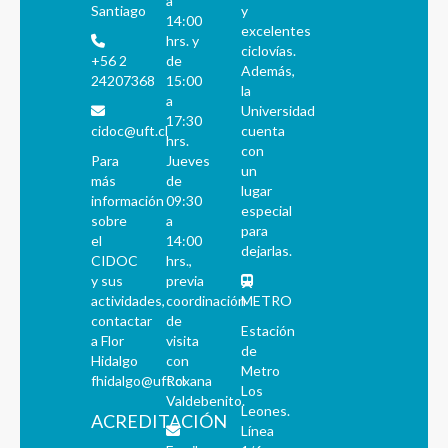
a
Santiago
y
14:00
excelentes
hrs. y
ciclovías.
+56 2
de
Además,
24207368
15:00
la
a
Universidad
17:30
cidoc@uft.cl
cuenta
hrs.
con
Para
Jueves
un
más
de
lugar
información
09:30
especial
sobre
a
para
el
14:00
dejarlas.
CIDOC
hrs.,
y sus
previa
actividades,
coordinación
METRO
contactar
de
Estación
a Flor
visita
de
Hidalgo
con
Metro
fhidalgo@uft.cl
Roxana
Los
Valdebenito.
Leones.
ACREDITACIÓN
Línea