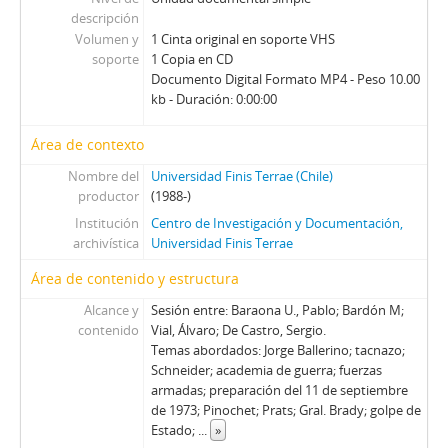
67 - Pinochet, Augusto
descripción
68 - Matthei, Fernando
Volumen y
1 Cinta original en soporte VHS
69 - Matthei, Fernando
soporte
1 Copia en CD
70 - Stange, Rodolfo
Documento Digital Formato MP4 - Peso 10.00
71 - Jarpa, Sergio Onofre
kb - Duración: 0:00:00
72 - Buckovsky, Vladimir
Área de contexto
73 - Jarpa, Sergio Onofre
74 - Jarpa, Sergio Onofre
Nombre del
Universidad Finis Terrae (Chile)
75 - Jarpa, Sergio Onofre
productor
(1988-)
76 - Jarpa, Sergio Onofre
Institución
Centro de Investigación y Documentación,
77 - Fresno, Juan Francisco
archivística
Universidad Finis Terrae
78 - Fresno, Juan Francisco
Área de contenido y estructura
79 - Martínez Busch, Jorge
Alcance y
Sesión entre: Baraona U., Pablo; Bardón M;
80 - Martínez Busch, Jorge
contenido
Vial, Álvaro; De Castro, Sergio.
81 - Thayer, William
Temas abordados: Jorge Ballerino; tacnazo;
82 - Moreno, Fernando
Schneider; academia de guerra; fuerzas
83 - Martínez Busch, Jorge
armadas; preparación del 11 de septiembre
84 - Silva Solar, Julio
de 1973; Pinochet; Prats; Gral. Brady; golpe de
Estado;
...
»
85 - Martínez Busch, Jorge