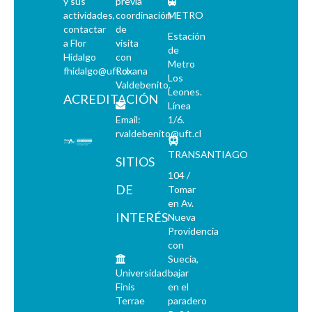
y sus
previa
actividades,
coordinación
METRO
contactar
de
Estación
a Flor
visita
de
Hidalgo
con
Metro
fhidalgo@uft.cl
Roxana
Los
Valdebenito.
Leones.
ACREDITACIÓN
Línea
Email:
1/6.
rvaldebenito@uft.cl
TRANSANTIAGO
SITIOS
104 /
DE
Tomar
en Av.
INTERÉS
Nueva
Providencia
con
Suecia,
Universidad
bajar
Finis
en el
Terrae
paradero