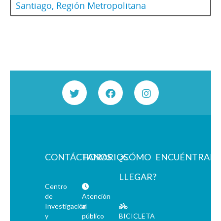
Santiago, Región Metropolitana
CONTÁCTANOS
HORARIOS
¿CÓMO
ENCUÉNTRAN
LLEGAR?
Centro
de
Atención
Investigación
al
y
público
BICICLETA