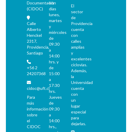
Documentación
los
El
(CIDOC)
días
sector
lunes,
de
martes
Calle
Providencia
y
Alberto
cuenta
miércoles
Henckel
con
de
2317,
calles
09:30
Providencia,
amplias
a
Santiago
y
14:00
excelentes
hrs. y
ciclovías.
+56 2
de
Además,
24207368
15:00
la
a
Universidad
17:30
cidoc@uft.cl
cuenta
hrs.
con
Para
Jueves
un
más
de
lugar
información
09:30
especial
sobre
a
para
el
14:00
dejarlas.
CIDOC
hrs.,