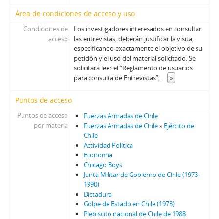
86 - Fresno, Juan Francisco; Zabala, José.
Área de condiciones de acceso y uso
87 - Fresno, Juan Francisco
88 - Silva Solar, Julio
Condiciones de
Los investigadores interesados en consultar
acceso
las entrevistas, deberán justificar la visita,
89 - Thayer, William
especificando exactamente el objetivo de su
90 - Martínez Busch, Jorge
petición y el uso del material solicitado. Se
91 - Krauss, Enrique
solicitará leer el “Reglamento de usuarios
92 - Frei B., Arturo
para consulta de Entrevistas”,
...
»
93 - Viera Gallo, José Antonio
94 - Boeninger, Edgardo
Puntos de acceso
95 - Viera Gallo, Josè Antonio
Puntos de acceso
Fuerzas Armadas de Chile
96 - Boeninger, Edgardo
por materia
Fuerzas Armadas de Chile
»
Ejército de
97 - Bitar, Sergio
Chile
98 - Chonchol, Jacques
Actividad Política
Economía
99 - Molina Silva, Sergio
Chicago Boys
100 - Ossa Pretot, Sergio
Junta Militar de Gobierno de Chile (1973-
101 - Mena, Odlanier
1990)
102 - Silva Cimma, Enrique
Dictadura
103 - Mena, Odlanier
Golpe de Estado en Chile (1973)
Plebiscito nacional de Chile de 1988
104 - Ossa Pretot, Sergio