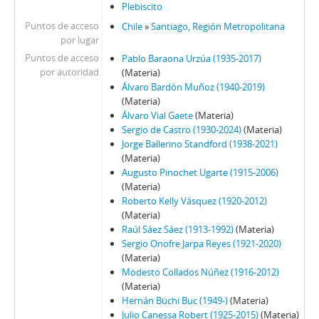
Plebiscito
105 - Mena, Odlanier
Puntos de acceso
Chile
»
Santiago, Región Metropolitana
106 - Videla, Ernesto
por lugar
107 - Mena, Odlanier
Puntos de acceso
Pablo Baraona Urzúa (1935-2017)
108 - Juan Guzmán Tapia (I)
por autoridad
(Materia)
109 - Juan Guzmán Tapia (II)
Álvaro Bardón Muñoz (1940-2019)
110 - Juan Guzmán Tapia (III)
(Materia)
111 - Juan Guzmán Tapia (IV)
Álvaro Vial Gaete
(Materia)
Sergio de Castro (1930-2024)
(Materia)
CH - Cita con la Historia
Jorge Ballerino Standford (1938-2021)
JW - Entrevistas realizadas por James R. Whelan
(Materia)
Augusto Pinochet Ugarte (1915-2006)
(Materia)
Roberto Kelly Vásquez (1920-2012)
(Materia)
Raúl Sáez Sáez (1913-1992)
(Materia)
Sergio Onofre Jarpa Reyes (1921-2020)
(Materia)
Modesto Collados Núñez (1916-2012)
(Materia)
Hernán Büchi Buc (1949-)
(Materia)
Julio Canessa Robert (1925-2015)
(Materia)