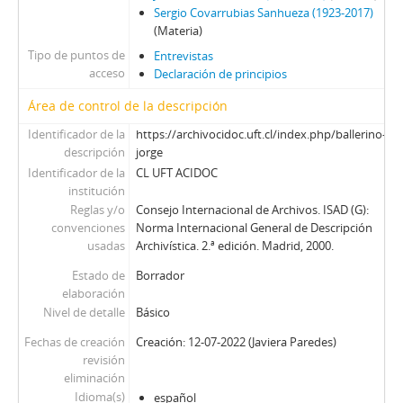
Sergio Covarrubias Sanhueza (1923-2017)
(Materia)
Tipo de puntos de
Entrevistas
acceso
Declaración de principios
Área de control de la descripción
Identificador de la
https://archivocidoc.uft.cl/index.php/ballerino-
descripción
jorge
Identificador de la
CL UFT ACIDOC
institución
Reglas y/o
Consejo Internacional de Archivos. ISAD (G):
convenciones
Norma Internacional General de Descripción
usadas
Archivística. 2.ª edición. Madrid, 2000.
Estado de
Borrador
elaboración
Nivel de detalle
Básico
Fechas de creación
Creación: 12-07-2022 (Javiera Paredes)
revisión
eliminación
Idioma(s)
español