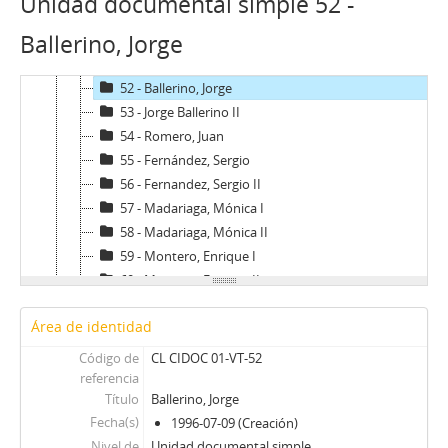
Unidad documental simple 52 -
49 - Garcés, Francisco
Ballerino, Jorge
50 - Lamarca, Felipe
51 - Cáceres, Carlos (II)
52 - Ballerino, Jorge
53 - Jorge Ballerino II
54 - Romero, Juan
55 - Fernández, Sergio
56 - Fernandez, Sergio II
57 - Madariaga, Mónica I
58 - Madariaga, Mónica II
59 - Montero, Enrique I
60 - Montero, Enrique II
61 - Floody, Nilo
Área de identidad
62 - Carrasco, Washington
63 - Canessa, Julio
Código de
CL CIDOC 01-VT-52
64 - Canessa, Julio
referencia
Título
Ballerino, Jorge
65 - Carmona, Juan de Dios
Fecha(s)
1996-07-09 (Creación)
66 - Pinochet, Augusto
Nivel de
Unidad documental simple