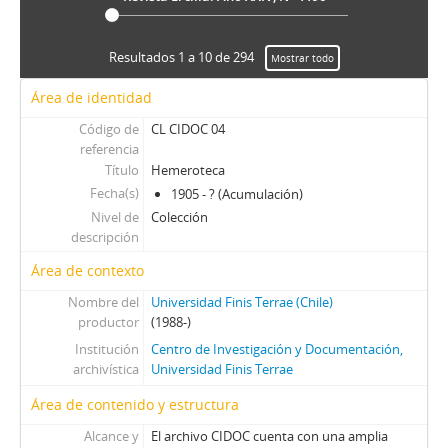
LP - La Prensa
M - Margarita
M - Mayoría
Resultados 1 a 10 de 294
Mostrar todo
MJ - Mensaje
Área de identidad
NCh - Nosotros Los Chilenos
OFNPL - Órgano Oficial del Frente Nacionalista Patria y Libertad
Código de
CL CIDOC 04
referencia
P - Paloma
Título
Hemeroteca
Pag - Páginas: Para una acción solidaria
Fecha(s)
1905 - ? (Acumulación)
PEC - Política. Economía. Cultura.
Nivel de
Colección
PP - Pluma y Pincel
descripción
PM - Pacífico Magazine
Área de contexto
QP - Qué Pasa
QR - La Quinta Rueda
Nombre del
Universidad Finis Terrae (Chile)
REC - Revista el Compañero
productor
(1988-)
S - Solidaridad
Institución
Centro de Investigación y Documentación,
TS - Tribuna Sindical
archivística
Universidad Finis Terrae
UL - Unidad y Lucha: Órgano del Comité Central del Partido Socialista
Área de contenido y estructura
V - Vea
Alcance y
El archivo CIDOC cuenta con una amplia
VC - Vía Chilena