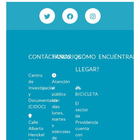
CONTÁCTANOS
HORARIOS
¿CÓMO
ENCUÉNTRAN
LLEGAR?
Centro
de
Atención
Investigación
al
y
público
BICICLETA
Documentación
los
El
(CIDOC)
días
sector
lunes,
de
martes
Calle
Providencia
y
Alberto
cuenta
miércoles
Henckel
con
de