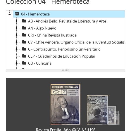
Colección 04 - Hemeroteca
04 - Hemeroteca
AB - Andrés Bello: Revista de Literatura y Arte
AN - Algo Nuevo
CRI - China Revista Ilustrada
CV - Chile vencerá: Órgano Oficial de la Juventud Socialista de Chile
C - Contrapunto. Periodismo universitario
CEP - Cuadernos de Educación Popular
CU - Cuncuna
D - Desfile
DyT - Diálogo y Transición
Di - Dinacos
E - Ercilla
ER - El Rebelde del MIR
EV - Eva
H - Hoy (Magazine)
LG - La Gironda
LPa - La Patria
Revista Ercilla. Año XXIV, N° 1196