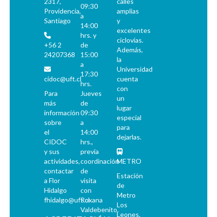
2317,
calles
09:30
Providencia,
amplias
a
Santiago
y
14:00
excelentes
hrs. y
ciclovías.
+56 2
de
Además,
24207368
15:00
la
a
Universidad
17:30
cidoc@uft.cl
cuenta
hrs.
con
Para
Jueves
un
más
de
lugar
información
09:30
especial
sobre
a
para
el
14:00
dejarlas.
CIDOC
hrs.,
y sus
previa
actividades,
coordinación
METRO
contactar
de
Estación
a Flor
visita
de
Hidalgo
con
Metro
fhidalgo@uft.cl
Roxana
Los
Valdebenito.
Leones.