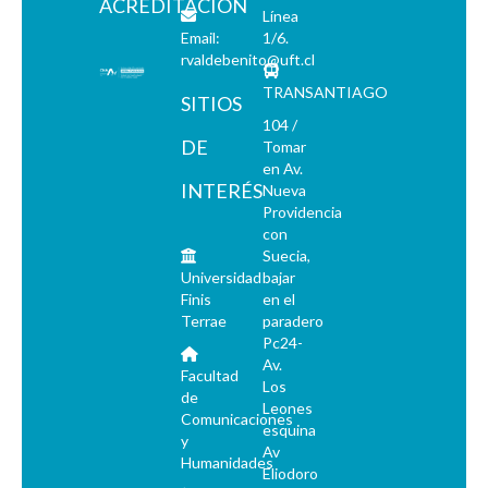
ACREDITACIÓN
Línea
Email:
1/6.
rvaldebenito@uft.cl
TRANSANTIAGO
SITIOS
104 /
DE
Tomar
en Av.
INTERÉS
Nueva
Providencia
con
Suecia,
Universidad
bajar
Finis
en el
Terrae
paradero
Pc24-
Av.
Facultad
Los
de
Leones
Comunicaciones
esquina
y
Av
Humanidades
Eliodoro