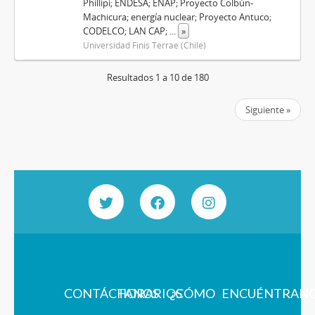
Phillipi; ENDESA; ENAP; Proyecto Colbún-
Machicura; energía nuclear; Proyecto Antuco;
CODELCO; LAN CAP;
...
»
Universidad Finis Terrae (Chile)
Resultados 1 a 10 de 180
Siguiente »
CONTÁCTANOS
HORARIOS
¿CÓMO
ENCUÉNTRAN