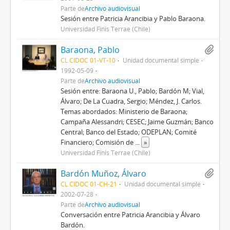
Parte de
Archivo audiovisual
Sesión entre Patricia Arancibia y Pablo Baraona.
Universidad Finis Terrae (Chile)
Baraona, Pablo
CL CIDOC 01-VT-10
Unidad documental simple
1992-05-09
Parte de
Archivo audiovisual
Sesión entre: Baraona U., Pablo; Bardón M; Vial,
Álvaro; De La Cuadra, Sergio; Méndez, J. Carlos.
Temas abordados: Ministerio de Baraona;
Campaña Alessandri; CESEC; Jaime Guzmán; Banco
Central; Banco del Estado; ODEPLAN; Comité
Financiero; Comisión de
...
»
Universidad Finis Terrae (Chile)
Bardón Muñoz, Álvaro
CL CIDOC 01-CH-21
Unidad documental simple
2002-07-28
Parte de
Archivo audiovisual
Conversación entre Patricia Arancibia y Álvaro
Bardón.