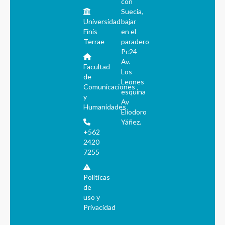
con
Suecia,
Universidad
bajar
Finis
en el
Terrae
paradero
Pc24-
Av.
Facultad
Los
de
Leones
Comunicaciones
esquina
y
Av
Humanidades
Eliodoro
Yáñez.
+562
2420
7255
Políticas
de
uso y
Privacidad