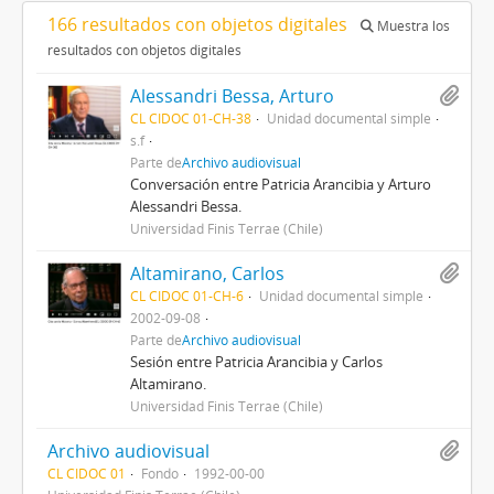
166 resultados con objetos digitales
Muestra los
resultados con objetos digitales
Alessandri Bessa, Arturo
CL CIDOC 01-CH-38
Unidad documental simple
s.f
Parte de
Archivo audiovisual
Conversación entre Patricia Arancibia y Arturo
Alessandri Bessa.
Universidad Finis Terrae (Chile)
Altamirano, Carlos
CL CIDOC 01-CH-6
Unidad documental simple
2002-09-08
Parte de
Archivo audiovisual
Sesión entre Patricia Arancibia y Carlos
Altamirano.
Universidad Finis Terrae (Chile)
Archivo audiovisual
CL CIDOC 01
Fondo
1992-00-00