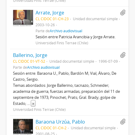
Universidad Finis Terrae (Chile)
Arrate, Jorge
CL CIDOC 01-CH-23
Unidad documental simple
2003-10-26
Parte de
Archivo audiovisual
Sesión entre Patricia Arancibia y Jorge Arrate.
Universidad Finis Terrae (Chile)
Ballerino, Jorge
CL CIDOC 01-VT-52
Unidad documental simple
1996-07-09
Parte de
Archivo audiovisual
Sesión entre: Baraona U., Pablo; Bardón M; Vial, Álvaro; De
Castro, Sergio.
Temas abordados: Jorge Ballerino; tacnazo; Schneider;
academia de guerra; fuerzas armadas; preparación del 11 de
septiembre de 1973; Pinochet; Prats; Gral. Brady; golpe de
Estado;
...
»
Universidad Finis Terrae (Chile)
Baraona Urzúa, Pablo
CL CIDOC 01-CH-2
Unidad documental simple
2001-08-25