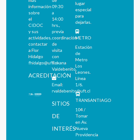
más
de
lugar
información
09:30
especial
sobre
a
para
el
14:00
dejarlas.
CIDOC
hrs.,
y sus
previa
actividades,
coordinación
METRO
contactar
de
Estación
a Flor
visita
de
Hidalgo
con
Metro
fhidalgo@uft.cl
Roxana
Los
Valdebenito.
Leones.
ACREDITACIÓN
Línea
Email:
1/6.
rvaldebenito@uft.cl
TRANSANTIAGO
SITIOS
104 /
DE
Tomar
en Av.
INTERÉS
Nueva
Providencia