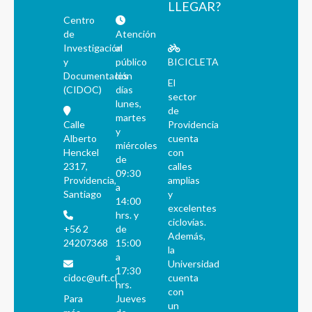
LLEGAR?
Centro
de
Atención
Investigación
al
y
público
BICICLETA
Documentación
los
El
(CIDOC)
días
sector
lunes,
de
martes
Calle
Providencia
y
Alberto
cuenta
miércoles
Henckel
con
de
2317,
calles
09:30
Providencia,
amplias
a
Santiago
y
14:00
excelentes
hrs. y
ciclovías.
+56 2
de
Además,
24207368
15:00
la
a
Universidad
17:30
cidoc@uft.cl
cuenta
hrs.
con
Para
Jueves
un