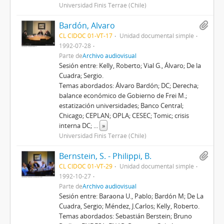
Universidad Finis Terrae (Chile)
Bardón, Alvaro
CL CIDOC 01-VT-17
Unidad documental simple
1992-07-28
Parte de
Archivo audiovisual
Sesión entre: Kelly, Roberto; Vial G., Álvaro; De la
Cuadra; Sergio.
Temas abordados: Álvaro Bardón; DC; Derecha;
balance económico de Gobierno de Frei M.;
estatización universidades; Banco Central;
Chicago; CEPLAN; OPLA; CESEC; Tomic; crisis
interna DC;
...
»
Universidad Finis Terrae (Chile)
Bernstein, S. - Philippi, B.
CL CIDOC 01-VT-29
Unidad documental simple
1992-10-27
Parte de
Archivo audiovisual
Sesión entre: Baraona U., Pablo; Bardón M; De La
Cuadra, Sergio; Méndez, J.Carlos; Kelly, Roberto.
Temas abordados: Sebastián Berstein; Bruno