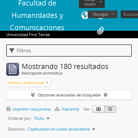
Facultad de
sesión
Humanidades y
Navegar
Comunicaciones
Universidad Finis Terrae
Filtros
Mostrando 180 resultados
Descripción archivística
Archivo audiovisual
Opciones avanzadas de búsqueda
Imprimir vista previa
Hierarchy
Ver :
Ordenar por:
Título
Direction:
Clasificación en orden ascendente