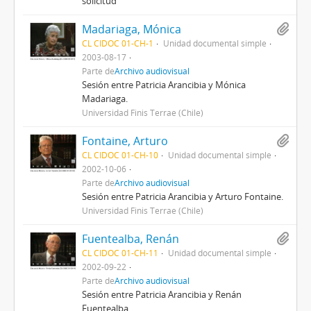
solicitud
Madariaga, Mónica
CL CIDOC 01-CH-1
Unidad documental simple
2003-08-17
Parte de
Archivo audiovisual
Sesión entre Patricia Arancibia y Mónica
Madariaga.
Universidad Finis Terrae (Chile)
Fontaine, Arturo
CL CIDOC 01-CH-10
Unidad documental simple
2002-10-06
Parte de
Archivo audiovisual
Sesión entre Patricia Arancibia y Arturo Fontaine.
Universidad Finis Terrae (Chile)
Fuentealba, Renán
CL CIDOC 01-CH-11
Unidad documental simple
2002-09-22
Parte de
Archivo audiovisual
Sesión entre Patricia Arancibia y Renán
Fuentealba.