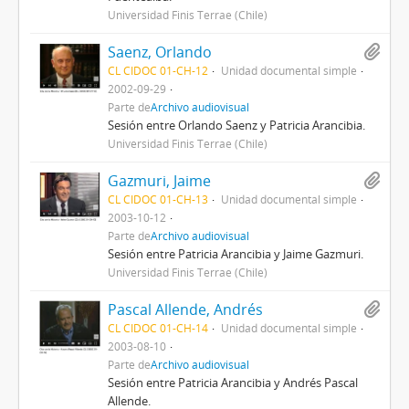
Universidad Finis Terrae (Chile)
Saenz, Orlando
CL CIDOC 01-CH-12
Unidad documental simple
2002-09-29
Parte de
Archivo audiovisual
Sesión entre Orlando Saenz y Patricia Arancibia.
Universidad Finis Terrae (Chile)
Gazmuri, Jaime
CL CIDOC 01-CH-13
Unidad documental simple
2003-10-12
Parte de
Archivo audiovisual
Sesión entre Patricia Arancibia y Jaime Gazmuri.
Universidad Finis Terrae (Chile)
Pascal Allende, Andrés
CL CIDOC 01-CH-14
Unidad documental simple
2003-08-10
Parte de
Archivo audiovisual
Sesión entre Patricia Arancibia y Andrés Pascal
Allende.