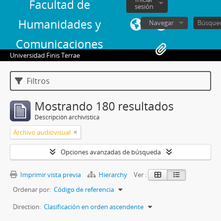
Facultad de
sesión
Humanidades y
Navegar
Comunicaciones
Universidad Finis Terrae
Filtros
Mostrando 180 resultados
Descripción archivística
Archivo audiovisual
Opciones avanzadas de búsqueda
Imprimir vista previa
Hierarchy
Ver :
Ordenar por:
Código de referencia
Direction:
Clasificación en orden ascendente