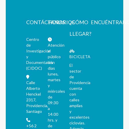
CONTÁCTANOS
HORARIOS
¿CÓMO
ENCUÉNTRAN
LLEGAR?
Centro
de
Atención
Investigación
al
y
público
BICICLETA
Documentación
los
El
(CIDOC)
días
sector
lunes,
de
martes
Calle
Providencia
y
Alberto
cuenta
miércoles
Henckel
con
de
2317,
calles
09:30
Providencia,
amplias
a
Santiago
y
14:00
excelentes
hrs. y
ciclovías.
+56 2
de
Además,