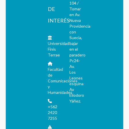
104 /
DE
Tomar
en Av.
INTERÉS
Nueva
Providencia
con
Suecia,
Universidad
bajar
Finis
en el
Terrae
paradero
Pc24-
Av.
Facultad
Los
de
Leones
Comunicaciones
esquina
y
Av
Humanidades
Eliodoro
Yáñez.
+562
2420
7255