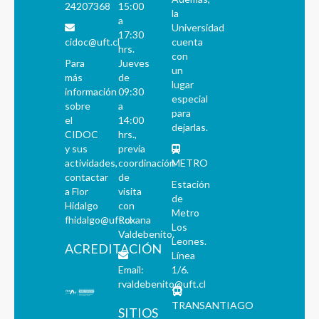
24207368
15:00
la
a
Universidad
17:30
cidoc@uft.cl
cuenta
hrs.
con
Para
Jueves
un
más
de
lugar
información
09:30
especial
sobre
a
para
el
14:00
dejarlas.
CIDOC
hrs.,
y sus
previa
actividades,
coordinación
METRO
contactar
de
Estación
a Flor
visita
de
Hidalgo
con
Metro
fhidalgo@uft.cl
Roxana
Los
Valdebenito.
Leones.
ACREDITACIÓN
Línea
Email:
1/6.
rvaldebenito@uft.cl
TRANSANTIAGO
SITIOS