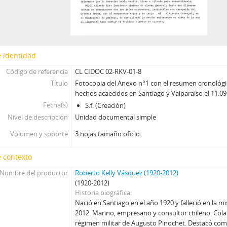
 identidad
Código de referencia
CL CIDOC 02-RKV-01-8
Título
Fotocopia del Anexo n°1 con el resumen cronológic
hechos acaecidos en Santiago y Valparaíso el 11.0
Fecha(s)
S.f. (Creación)
Nivel de descripción
Unidad documental simple
Volumen y soporte
3 hojas tamaño oficio.
 contexto
Nombre del productor
Roberto Kelly Vásquez (1920-2012)
(1920-2012)
Historia biográfica
Nació en Santiago en el año 1920 y falleció en la 
2012. Marino, empresario y consultor chileno. Co
régimen militar de Augusto Pinochet. Destacó com