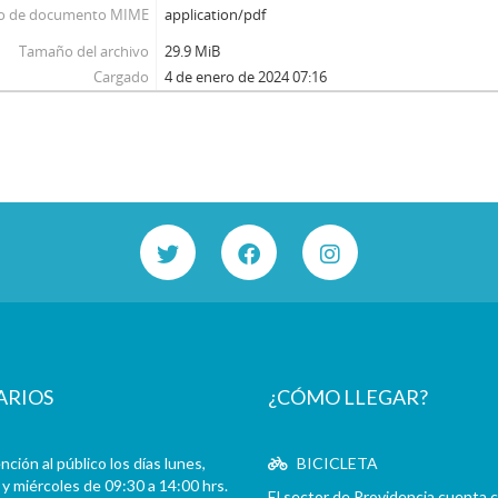
o de documento MIME
application/pdf
Tamaño del archivo
29.9 MiB
Cargado
4 de enero de 2024 07:16
ARIOS
¿CÓMO LLEGAR?
ción al público los días lunes,
BICICLETA
y miércoles de 09:30 a 14:00 hrs.
El sector de Providencia cuenta 