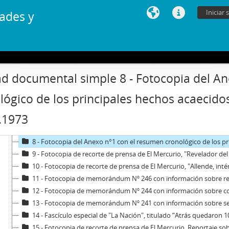
GIF - Gonzalo Izquierdo Fernández
Iniciar 
ades y
SOJR - Sergio Onofre Jarpa Reyes
RKV - Roberto Tomás Kelly Vásquez
01 - Colección documental
1 - Fotocopia de estudio de la situación actual del país y actitud de las FF. AA. ante los hechos que deriv
2 - Fotocopia de bitácora del accionar de la comandancia de guarn
d documental simple 8 - Fotocopia del A
3 - Fotocopia de memorándum Nº 253 con datos sobre la detención de Álvaro Puga, antecedentes relacio
4 - Fotocopia de informe especial sobre las condiciones del Cordó
lógico de los principales hechos acaecidos
5 - Fotocopia de memorándum Nº 256 con datos sobre la situación del país, el mane
.1973
6 - Manifiesto anónimo de las FF.AA. en oposición al gobierno de l
7 - Fotocopia de carta dirigida a los mandos medios de la Armada
8 - Fotocopia del Anexo n°1 con el resumen cronológico de los princi
9 - Fotocopia de recorte de prensa de El Mercurio, "Revelador d
10 - Fotocopia de recorte de prensa de El Mercurio, "Allende, in
11 - Fotocopia de memorándum Nº 246 con información sobre reajuste en remuneraciones
12 - Fotocopia de memorándum Nº 244 con información sobre cordones 
13 - Fotocopia de memorándum Nº 241 con información sobre servicio de investigaciones ante incidentes callejeros, la
14 - Fascículo especial de "La Nación", titulado “Atrás quedaron 1000 días de pesadilla”, 
15 - Fotocopia de recorte de prensa de El Mercurio. Reportaje sobre la Unidad 