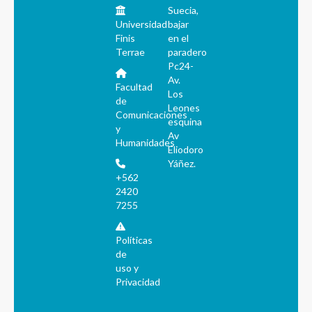
Suecia,
Universidad
bajar
Finis
en el
Terrae
paradero
Pc24-
Av.
Facultad
Los
de
Leones
Comunicaciones
esquina
y
Av
Humanidades
Eliodoro
Yáñez.
+562
2420
7255
Políticas
de
uso y
Privacidad