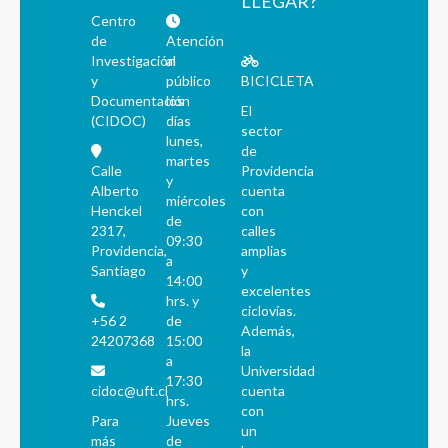
LLEGAR?
Centro
de
Atención
Investigación
al
y
público
BICICLETA
Documentación
los
El
(CIDOC)
días
sector
lunes,
de
martes
Calle
Providencia
y
Alberto
cuenta
miércoles
Henckel
con
de
2317,
calles
09:30
Providencia,
amplias
a
Santiago
y
14:00
excelentes
hrs. y
ciclovías.
+56 2
de
Además,
24207368
15:00
la
a
Universidad
17:30
cidoc@uft.cl
cuenta
hrs.
con
Para
Jueves
un
más
de