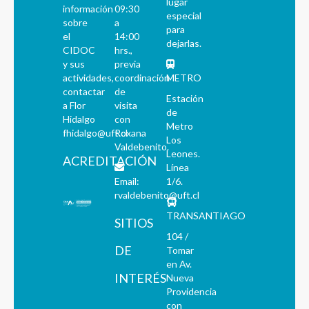
lugar
información
09:30
especial
sobre
a
para
el
14:00
dejarlas.
CIDOC
hrs.,
y sus
previa
actividades,
coordinación
METRO
contactar
de
Estación
a Flor
visita
de
Hidalgo
con
Metro
fhidalgo@uft.cl
Roxana
Los
Valdebenito.
Leones.
ACREDITACIÓN
Línea
Email:
1/6.
rvaldebenito@uft.cl
TRANSANTIAGO
SITIOS
104 /
DE
Tomar
en Av.
INTERÉS
Nueva
Providencia
con