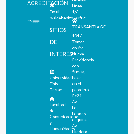
ACREDITACIÓN
Línea
Email:
1/6.
rvaldebenito@uft.cl
TRANSANTIAGO
SITIOS
104 /
DE
Tomar
en Av.
INTERÉS
Nueva
Providencia
con
Suecia,
Universidad
bajar
Finis
en el
Terrae
paradero
Pc24-
Av.
Facultad
Los
de
Leones
Comunicaciones
esquina
y
Av
Humanidades
Eliodoro