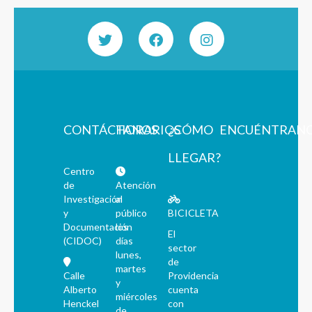
CONTÁCTANOS
HORARIOS
¿CÓMO
ENCUÉNTRAN
LLEGAR?
Centro
de
Atención
Investigación
al
y
público
BICICLETA
Documentación
los
El
(CIDOC)
días
sector
lunes,
de
martes
Calle
Providencia
y
Alberto
cuenta
miércoles
Henckel
con
de