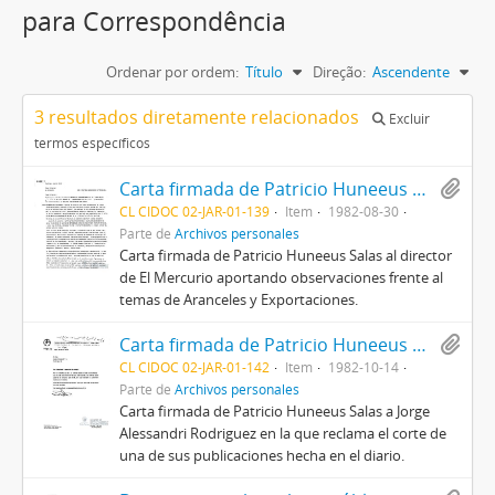
para Correspondência
Ordenar por ordem:
Título
Direção:
Ascendente
3 resultados diretamente relacionados
Excluir
termos específicos
Carta firmada de Patricio Huneeus Salas al director de El Mercurio.
CL CIDOC 02-JAR-01-139
Item
1982-08-30
Parte de
Archivos personales
Carta firmada de Patricio Huneeus Salas al director
de El Mercurio aportando observaciones frente al
temas de Aranceles y Exportaciones.
Carta firmada de Patricio Huneeus Salas a Jorge Alessandri Rodriguez en la que aluden a una publicación hecha en el diario.
CL CIDOC 02-JAR-01-142
Item
1982-10-14
Parte de
Archivos personales
Carta firmada de Patricio Huneeus Salas a Jorge
Alessandri Rodriguez en la que reclama el corte de
una de sus publicaciones hecha en el diario.