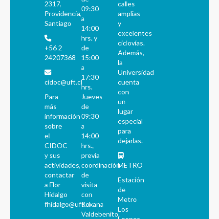
2317,
calles
09:30
Providencia,
amplias
a
Santiago
y
14:00
excelentes
hrs. y
ciclovías.
+56 2
de
Además,
24207368
15:00
la
a
Universidad
17:30
cidoc@uft.cl
cuenta
hrs.
con
Para
Jueves
un
más
de
lugar
información
09:30
especial
sobre
a
para
el
14:00
dejarlas.
CIDOC
hrs.,
y sus
previa
actividades,
coordinación
METRO
contactar
de
Estación
a Flor
visita
de
Hidalgo
con
Metro
fhidalgo@uft.cl
Roxana
Los
Valdebenito.
Leones.