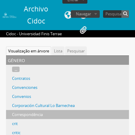
Archivo
Navegar
Cidoc
Cidoc - Universidad Finis Terrae
Visualização em árvore
Lista
Pesquisar
género
...
Contratos
Convenciones
Convenios
Corporación Cultural Lo Barnechea
Correspondência
crit
critic