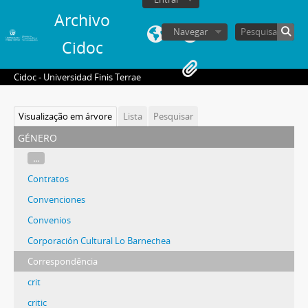
Archivo
Navegar
Cidoc
Cidoc - Universidad Finis Terrae
Visualização em árvore
Lista
Pesquisar
género
...
Contratos
Convenciones
Convenios
Corporación Cultural Lo Barnechea
Correspondência
crit
critic