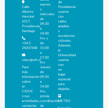
de
martes
Calle
Providencia
y
Alberto
cuenta
miércoles
Henckel
con
de
2317,
calles
09:30
Providencia,
amplias
a
Santiago
y
14:00
excelentes
hrs. y
ciclovías.
+56 2
de
Además,
24207368
15:00
la
a
Universidad
17:30
cidoc@uft.cl
cuenta
hrs.
con
Para
Jueves
un
más
de
lugar
información
09:30
especial
sobre
a
para
el
14:00
dejarlas.
CIDOC
hrs.,
y sus
previa
actividades,
coordinación
METRO
contactar
de
Estación