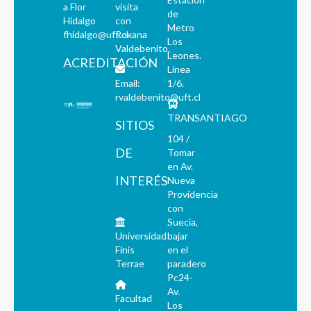
a Flor
visita
de
Hidalgo
con
Metro
fhidalgo@uft.cl
Roxana
Los
Valdebenito.
Leones.
ACREDITACIÓN
Línea
Email:
1/6.
rvaldebenito@uft.cl
TRANSANTIAGO
SITIOS
104 /
DE
Tomar
en Av.
INTERÉS
Nueva
Providencia
con
Suecia,
Universidad
bajar
Finis
en el
Terrae
paradero
Pc24-
Av.
Facultad
Los