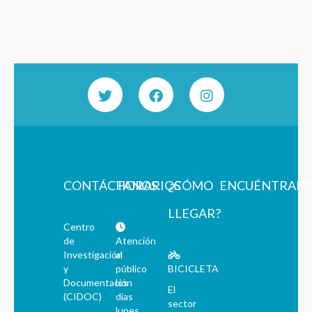
CONTÁCTANOS
HORARIOS
¿CÓMO
ENCUÉNTRAN
LLEGAR?
Centro
de
Atención
Investigación
al
y
público
BICICLETA
Documentación
los
El
(CIDOC)
días
sector
lunes,